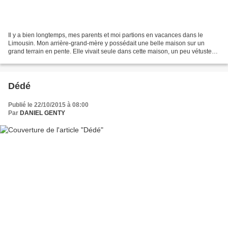
Il y a bien longtemps, mes parents et moi partions en vacances dans le
Limousin. Mon arrière-grand-mère y possédait une belle maison sur un
grand terrain en pente. Elle vivait seule dans cette maison, un peu vétuste
sur le plan de commodités. Elle disposait...
Dédé
Publié le 22/10/2015 à 08:00
Par
DANIEL GENTY