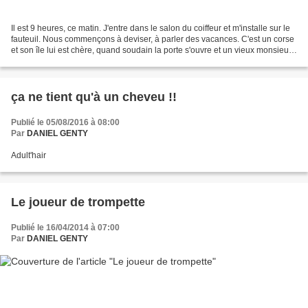
Il est 9 heures, ce matin. J'entre dans le salon du coiffeur et m'installe sur le
fauteuil. Nous commençons à deviser, à parler des vacances. C'est un corse
et son île lui est chère, quand soudain la porte s'ouvre et un vieux monsieur
rentre. En moi même...
ça ne tient qu'à un cheveu !!
Publié le 05/08/2016 à 08:00
Par
DANIEL GENTY
Adult'hair
Le joueur de trompette
Publié le 16/04/2014 à 07:00
Par
DANIEL GENTY