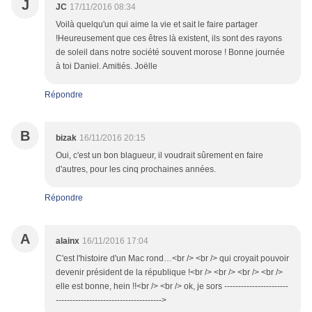
J
JC
17/11/2016 08:34
Voilà quelqu'un qui aime la vie et sait le faire partager
!Heureusement que ces êtres là existent, ils sont des rayons
de soleil dans notre société souvent morose ! Bonne journée
à toi Daniel. Amitiés. Joëlle
Répondre
B
bizak
16/11/2016 20:15
Oui, c'est un bon blagueur, il voudrait sûrement en faire
d'autres, pour les cinq prochaines années.
Répondre
A
alainx
16/11/2016 17:04
C'est l'histoire d'un Mac rond…<br /> <br /> qui croyait pouvoir
devenir président de la république !<br /> <br /> <br /> <br />
elle est bonne, hein !!<br /> <br /> ok, je sors -----------------------
-------------------------------------->