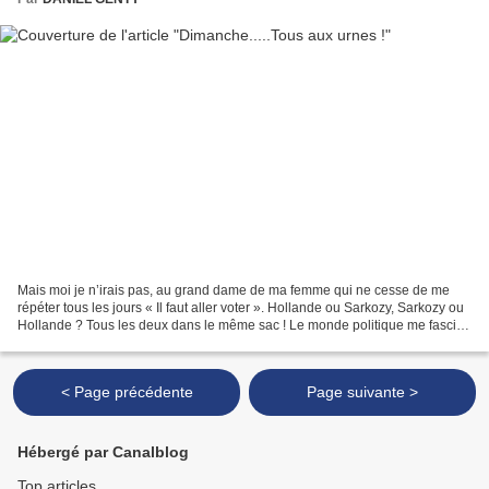
Mais moi je n’irais pas, au grand dame de ma femme qui ne cesse de me
répéter tous les jours « Il faut aller voter ». Hollande ou Sarkozy, Sarkozy ou
Hollande ? Tous les deux dans le même sac ! Le monde politique me fascine
et, en même temps, m’irrite...
< Page précédente
Page suivante >
Hébergé par Canalblog
Top articles