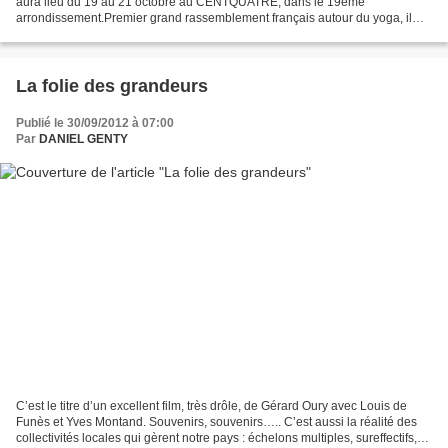
aura lieu du 19 au 21 octobre au CENTQUATRE, dans le 19ème
arrondissement.Premier grand rassemblement français autour du yoga, il
réunit les plus grands noms et une trentaine de...
La folie des grandeurs
Publié le 30/09/2012 à 07:00
Par
DANIEL GENTY
C’est le titre d’un excellent film, très drôle, de Gérard Oury avec Louis de
Funès et Yves Montand. Souvenirs, souvenirs….. C’est aussi la réalité des
collectivités locales qui gèrent notre pays : échelons multiples, sureffectifs,