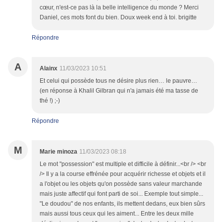
cœur, n'est-ce pas là la belle intelligence du monde ? Merci
Daniel, ces mots font du bien. Doux week end à toi. brigitte
Répondre
A
Alainx
11/03/2023 10:51
Et celui qui possède tous ne désire plus rien… le pauvre…
(en réponse à Khalil Gilbran qui n'a jamais été ma tasse de
thé !) ;-)
Répondre
M
Marie minoza
11/03/2023 08:18
Le mot "possession" est multiple et difficile à définir...<br /> <br
/> Il y a la course effrénée pour acquérir richesse et objets et il
a l'objet ou les objets qu'on possède sans valeur marchande
mais juste affectif qui font parti de soi... Exemple tout simple...
"Le doudou" de nos enfants, ils mettent dedans, eux bien sûrs
mais aussi tous ceux qui les aiment... Entre les deux mille