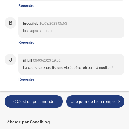
Répondre
B
broutilleb
10/03/2023 05:53
les sages sont rares
Répondre
J
jill bill
09/03/2023 19:51
La course aux profits, une vie égoïste, eh oui... à méditer !
Répondre
< C'est un petit monde
Une journée bien remplie >
Hébergé par Canalblog