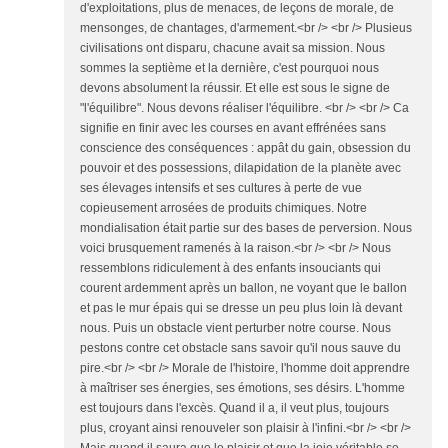
d'exploitations, plus de menaces, de leçons de morale, de
mensonges, de chantages, d'armement.<br /> <br /> Plusieus
civilisations ont disparu, chacune avait sa mission. Nous
sommes la septième et la dernière, c'est pourquoi nous
devons absolument la réussir. Et elle est sous le signe de
"l'équilibre". Nous devons réaliser l'équilibre. <br /> <br /> Ca
signifie en finir avec les courses en avant effrénées sans
conscience des conséquences : appât du gain, obsession du
pouvoir et des possessions, dilapidation de la planète avec
ses élevages intensifs et ses cultures à perte de vue
copieusement arrosées de produits chimiques. Notre
mondialisation était partie sur des bases de perversion. Nous
voici brusquement ramenés à la raison.<br /> <br /> Nous
ressemblons ridiculement à des enfants insouciants qui
courent ardemment après un ballon, ne voyant que le ballon
et pas le mur épais qui se dresse un peu plus loin là devant
nous. Puis un obstacle vient perturber notre course. Nous
pestons contre cet obstacle sans savoir qu'il nous sauve du
pire.<br /> <br /> Morale de l'histoire, l'homme doit apprendre
à maîtriser ses énergies, ses émotions, ses désirs. L'homme
est toujours dans l'excès. Quand il a, il veut plus, toujours
plus, croyant ainsi renouveler son plaisir à l'infini.<br /> <br />