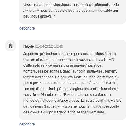
laissons partir nos chercheurs, nos meilleurs éléments… <br
/> <br /> A nous de nous protéger du petit grain de sable qui
peut nous ensevelir.
Répondre
N
Nikole
01/04/2022 10:43
Je pense qu'il faut au contraire que nous puissions être de
plus en plus indépendants économiquement. Il y a PLEIN
d'alternatives à ce qui se passe aujourd'hui, et de
nombreuses personnes, dans leur coin, malheureusement,
tentent des choses. Un seul exemple, en Inde, on recycle du
plastique comme carburant. Le gros problème ... l'ARGENT,
comme d'hab ... tant qu'on privilégiera les profits financiers à
ceux de la Planète et de l'Être humain, on sera dans un
monde de noirceur et d'apocalypse. La seule solidarité visible
de nos jours (l'autre, jamais on ne nous la montre) c'est celle
des chacals qui possèdent le fric, et spéculent avec.
Répondre