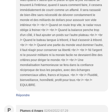
Mais quand il saura que le plaisir et que la joie véritable se
trouvent à l'intérieur, quand il saura comment faire, il cessera
immédiatement de courir comme un affamé. Il sera rassasié
de bien-être sans nécessité de dévorer constamment le
monde et des milliards de dollars pour assouvir son vide
intérieur.<br /> <br /> Quand on roule trop vite, le radar nous
oblige à freiner.<br /> <br /> Quand la balance penche trop
d'un côté, il faut ajouter un poids sur l'autre plateau.<br /> <br
/> Quand le bateau tangue à tribord, il faut s'asseoir à tribord.
<br /> <br /> Quand une partie du monde veut dominer l'autre,
il faut réagir pour conserver sa liberté.<br /> <br /> Ni l'argent
ni le pouvoir militaire ni la morale facile ne devraient être des
critères pour diriger le monde.<br /> <br /> Une
mondialisation harmonieuse se fera dans la confiance
réciproque de tous les peuples, avec des échanges
commerciaux utiles, francs et loyaux. <br /> <br /> Fluidité,
bienveillance, honnêteté, profit pour tous.<br /> <br />
EQULIBRE.
Répondre
P
Plumes d Anges
02/04/2022 07:29