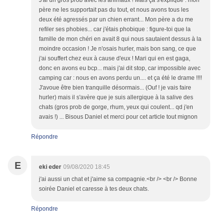
J'ai un gros prob avec les animaux ! Mais ça s'explique : mon
père ne les supportait pas du tout, et nous avons tous les
deux été agressés par un chien errant... Mon père a du me
refiler ses phobies... car j'étais phobique : figure-toi que la
famille de mon chéri en avait 8 qui nous sautaient dessus à la
moindre occasion ! Je n'osais hurler, mais bon sang, ce que
j'ai souffert chez eux à cause d'eux ! Mari qui en est gaga,
donc en avons eu bcp... mais j'ai dit stop, car impossible avec
camping car : nous en avons perdu un.... et ça été le drame !!!!
J'avoue être bien tranquille désormais... (Ouf ! je vais faire
hurler) mais il s'avère que je suis allergique à la salive des
chats (gros prob de gorge, rhum, yeux qui coulent... qd j'en
avais !) ... Bisous Daniel et merci pour cet article tout mignon
Répondre
E
eki eder
09/08/2020 18:45
j'ai aussi un chat et j'aime sa compagnie.<br /> <br /> Bonne
soirée Daniel et caresse à tes deux chats.
Répondre