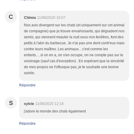
C
Chinou
11/08/2020 16:07
Nos avis divergent sur les chats (et uniquement sur cet animal
de compagnie) que je trouve envahissants, qui dégradent nos
semis, qui viennent miauler la nuit sous nos fenêtres, font des
petits à l'abri du barbecue. Je n'ai pas une dent contr'eux mais
contre leurs maîtres. Les animaux....c'est comme les
enfants.....si on en a, on s'en occupe, on ne compte pas sur le
voisinage (sauf cas d'exception) . En espérant que la sincérité
de mes propos ne t'offusque pas, je te souhaite une bonne
soirée.
Répondre
S
sylvie
11/08/2020 12:18
j'adore le monde des chats également
Répondre