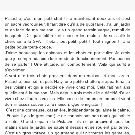
Pistache, c’est mon petit chat ! Il a maintenant deux ans et c’est
un sacré vadrouilleur. Il faut dire qu’il a de quoi faire. J’ai un jardin
et en face de ma maison il y a un grand terrain vague, rempli de
bosquets. De quoi folâtrer et chasser les mulots. Je suis allé le
chercher à la SPA . Il était tout petit, petit ! Tout mignon !! Une
petite boule toute douce.
J’aime beaucoup les animaux et les chats en particulier. Je crois
que je comprends bien leur mode de fonctionnement. Pas besoin
de se parler ! Une attitude, un comportement. Voilà qui suffit à
s’exprimer.
A vrai dire trois chats gravitent dans ma maison et mon jardin.
Pistache, bien sûr et puis Naty, une petite chatte qui appartenait à
des voisins et qui a décidé de vivre chez moi. Cela fait huit ans
qu’elle est à la maison. Mais depuis trois mois elle a décidé d’aller
vivre chez d’autres voisins. Elle passe de temps en temps et vient
dormir assez souvent à la maison. Quelle ingrate !!
C’est une dormeuse, casanière, indépendante qui aime le calme.
Et puis il y a le gros chat( je ne connais pas son nom) qui habite
à côté. Grand copain de Pistache, ils se poursuivent tous les
matins dans le jardin, se sautent dessus et se roulent par terre.
C’est un gros vorace, un gourmand qui finit toutes les gamelles,