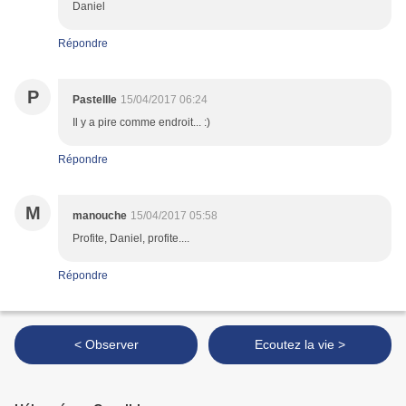
Daniel
Répondre
P
Pastellle
15/04/2017 06:24
Il y a pire comme endroit... :)
Répondre
M
manouche
15/04/2017 05:58
Profite, Daniel, profite....
Répondre
< Observer
Ecoutez la vie >