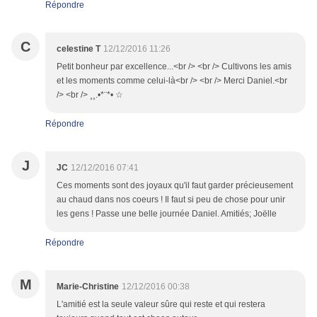
Répondre
C
celestine T
12/12/2016 11:26
Petit bonheur par excellence...<br /> <br /> Cultivons les amis
et les moments comme celui-là<br /> <br /> Merci Daniel.<br
/> <br /> ¸¸.•*¨*• ☆
Répondre
J
JC
12/12/2016 07:41
Ces moments sont des joyaux qu'il faut garder précieusement
au chaud dans nos coeurs ! Il faut si peu de chose pour unir
les gens ! Passe une belle journée Daniel. Amitiés; Joëlle
Répondre
M
Marie-Christine
12/12/2016 00:38
L'amitié est la seule valeur sûre qui reste et qui restera