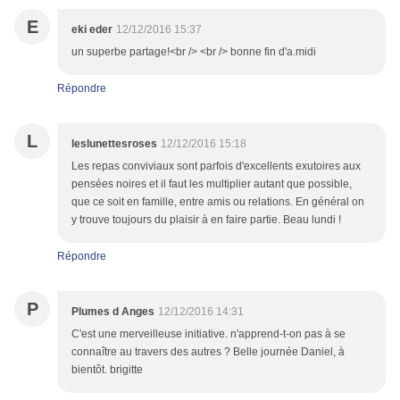
E
eki eder
12/12/2016 15:37
un superbe partage!<br /> <br /> bonne fin d'a.midi
Répondre
L
leslunettesroses
12/12/2016 15:18
Les repas conviviaux sont parfois d'excellents exutoires aux
pensées noires et il faut les multiplier autant que possible,
que ce soit en famille, entre amis ou relations. En général on
y trouve toujours du plaisir à en faire partie. Beau lundi !
Répondre
P
Plumes d Anges
12/12/2016 14:31
C'est une merveilleuse initiative. n'apprend-t-on pas à se
connaître au travers des autres ? Belle journée Daniel, à
bientôt. brigitte