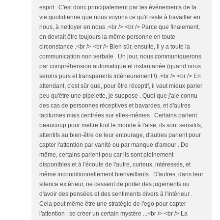
esprit . C'est donc principalement par les événements de la
vie quotidienne que nous voyons ce qu'il reste à travailler en
nous, à nettoyer en nous .<br /> <br /> Parce que finalement,
on devrait être toujours la même personne en toute
circonstance .<br /> <br /> Bien sûr, ensuite, il y a toute la
communication non verbale . Un jour, nous communiquerons
par compréhension automatique et instantanée (quand nous
serons purs et transparents intérieurement !) .<br /> <br /> En
attendant, c'est sûr que, pour être réceptif, il vaut mieux parler
peu qu'être une pipelette, je suppose . Quoi que j'aie connu
des cas de personnes réceptives et bavardes, et d'autres
taciturnes mais centrées sur elles-mêmes . Certains parlent
beaucoup pour mettre tout le monde à l'aise, ils sont sensitifs,
attentifs au bien-être de leur entourage, d'autres parlent pour
capter l'attention par vanité ou par manque d'amour . De
même, certains parlent peu car ils sont pleinement
disponibles et à l'écoute de l'autre, curieux, intéressés, et
même inconditionnellement bienveillants . D'autres, dans leur
silence extérieur, ne cessent de porter des jugements ou
d'avoir des pensées et des sentiments divers à l'intérieur .
Cela peut même être une stratégie de l'ego pour capter
l'attention : se créer un certain mystère ...<br /> <br /> La