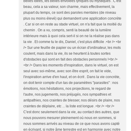
belles idées, les belles envolées lyriques ou mystiques . C'est
beau, cela a sa valeur, son charme, mais effectivement, la
plupart du temps, ce sont des paroles mentales (de niveau
plus ou moins élevé) qui demandent une application concrète
. Car si on en reste au stade virtuel, on n'a fait que la moitié du
chemin . On a vu, compris, senti la beauté de la lumière
intérieure mais à quoi cela sert-il si on ne la réalise pas dans
la vie . Et comme tu le dis, Daniel, c'est plus difficile .<br /> <br
/> Sur une feuille de papier ou un écran d'ordinateur, les mots
coulent, mais dans la vie, ils se heurtent à toutes sortes
d'obstacles qui sont en fait des obstacles personnels !<br />
<br /> Dans les moments d'inspiration, dans le virtuel, on est
seul avec soi-même, avec son être esprit, on fait le vide,
l'inspiration arrive d'en haut, et on écrit . Dans la vie concrète,
on doit tenir compte d'un tas de paramètres "parasites" : nos
émotions, nos hésitations, nos projections, le regard de
l'autre, nos jugements, nos préjugés, nos sympathies et
antipathies, nos craintes de blesser, nos désirs de plaire, nos
craintes de déplaire, etc ... la liste est longue .<br /> <br />
C'est donc seulement dans la vie, au contact des autres, que
nous pouvons mesurer pleinement où nous en sommes, si
nous sommes arrivés au niveau de ce que nous avons capté
en écrivant, si notre âme terrestre est en harmonie avec notre