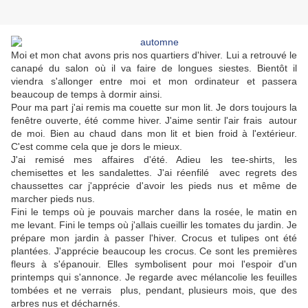
Moi et mon chat avons pris nos quartiers d'hiver. Lui a retrouvé le
canapé du salon où il va faire de longues siestes. Bientôt il
viendra s'allonger entre moi et mon ordinateur et passera
beaucoup de temps à dormir ainsi.
Pour ma part j'ai remis ma couette sur mon lit. Je dors toujours la
fenêtre ouverte, été comme hiver. J'aime sentir l'air frais autour
de moi. Bien au chaud dans mon lit et bien froid à l'extérieur.
C'est comme cela que je dors le mieux.
J'ai remisé mes affaires d'été. Adieu les tee-shirts, les
chemisettes et les sandalettes. J'ai réenfilé avec regrets des
chaussettes car j'apprécie d'avoir les pieds nus et même de
marcher pieds nus.
Fini le temps où je pouvais marcher dans la rosée, le matin en
me levant. Fini le temps où j'allais cueillir les tomates du jardin. Je
prépare mon jardin à passer l'hiver. Crocus et tulipes ont été
plantées. J'apprécie beaucoup les crocus. Ce sont les premières
fleurs à s'épanouir. Elles symbolisent pour moi l'espoir d'un
printemps qui s'annonce. Je regarde avec mélancolie les feuilles
tombées et ne verrais plus, pendant, plusieurs mois, que des
arbres nus et décharnés.