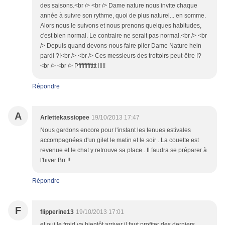
des saisons.<br /> <br /> Dame nature nous invite chaque
année à suivre son rythme, quoi de plus naturel... en somme.
Alors nous le suivons et nous prenons quelques habitudes,
c'est bien normal. Le contraire ne serait pas normal.<br /> <br
/> Depuis quand devons-nous faire plier Dame Nature hein
pardi ?!<br /> <br /> Ces messieurs des trottoirs peut-être !?
<br /> <br /> Pfffffffftttt !!!!!
Répondre
A
Arlettekassiopee
19/10/2013 17:47
Nous gardons encore pour l'instant les tenues estivales
accompagnées d'un gilet le matin et le soir . La couette est
revenue et le chat y retrouve sa place . Il faudra se préparer à
l'hiver Brr !!
Répondre
F
flipperine13
19/10/2013 17:01
et oui le froid va bientôt arriver il faut profiter des derniers