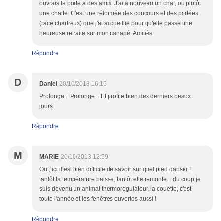
ouvrais ta porte a des amis. J'ai a nouveau un chat, ou plutôt
une chatte. C'est une réformée des concours et des portées
(race chartreux) que j'ai accueillie pour qu'elle passe une
heureuse retraite sur mon canapé. Amitiés.
Répondre
D
Daniel
20/10/2013 16:15
Prolonge....Prolonge ...Et profite bien des derniers beaux
jours
Répondre
M
MARIE
20/10/2013 12:59
Ouf, ici il est bien difficile de savoir sur quel pied danser !
tantôt la température baisse, tantôt elle remonte... du coup je
suis devenu un animal thermorégulateur, la couette, c'est
toute l'année et les fenêtres ouvertes aussi !
Répondre