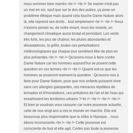
nous sommes bien marrés.<br /> <br /> Se marrer n'est pas
un mal en soi, sauf que sur le dos des autres, ça pose un
problème éthique mais quand cela touche Dame Nature alors
là, elle reprend ses droits... tout simplement.<br /> <br /> Nous
n'avions jamais vu, de notre vivant, nous les vivants, un
changement climatique aussi brutal et persistant. Les vents
très forts, les pics de chaleur, les pluies abondantes et
dévastatrices, la grêle, toutes ces perturbations
météorologiques qui chaque jour semblent être de plus en
plus présentes.<br /> <br /> Qu'avons-nous à faire contre
Dame Nature car les hommes aujourd'hui se posent cette
question en ces termes.<br /> <br /> Quand est-ce que les
hommes se poseront vraiment la question : Qu'avons-nos à
faire pour Dame Nature, pour que nos enfants puissent vivre
sans ces allergies galopantes, ces menaces répétées de
tornades et d'inondations, ces pollutions de l'air et de l'eau qui
envahissent les territoires urbains ?<br /> <br /> <br /> <br />
Et bien je voudrais vous rassurer car notre jeunesse actuelle,
celle de nos vingt ans a mis le monde en marche. Elle est
beaucoup plus responsable que la nôtre à l'époque... nous
étions inconscients.<br /> <br /> Cette jeunesse est
consciente de tout et elle agit. Certes pas toute la jeunesse