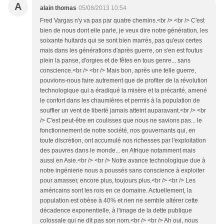
A
alain thomas
05/08/2013 10:54
Fred Vargas n'y va pas par quatre chemins.<br /> <br /> C'est
bien de nous dont elle parle, je veux dire notre génération, les
soixante huitards qui se sont bien marrés, pas qu'eux certes
mais dans les générations d'après guerre, on s'en est foutus
plein la panse, d'orgies et de fêtes en tous genre... sans
conscience.<br /> <br /> Mais bon, après une telle guerre,
pouvions-nous faire autrement que de profiter de la révolution
technologique qui a éradiqué la misère et la précarité, amené
le confort dans les chaumières et permis à la population de
souffler un vent de liberté jamais atteint auparavant.<br /> <br
/> C'est peut-être en coulisses que nous ne savions pas... le
fonctionnement de notre société, nos gouvernants qui, en
toute discrétion, ont accumulé nos richesses par l'exploitation
des pauvres dans le monde... en Afrique notamment mais
aussi en Asie.<br /> <br /> Notre avance technologique due à
notre ingénierie nous a poussés sans conscience à exploiter
pour amasser, encore plus, toujours plus.<br /> <br /> Les
américains sont les rois en ce domaine. Actuellement, la
population est obèse à 40% et rien ne semble altérer cette
décadence exponentielle, à l'image de la dette publique
colossale qui ne dit pas son nom.<br /> <br /> Ah oui, nous