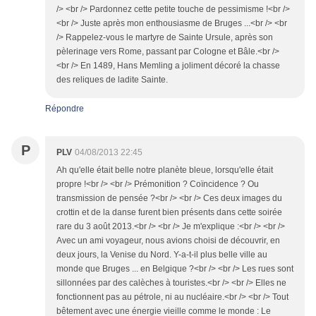
/> <br /> Pardonnez cette petite touche de pessimisme !<br />
<br /> Juste après mon enthousiasme de Bruges ...<br /> <br
/> Rappelez-vous le martyre de Sainte Ursule, après son
pèlerinage vers Rome, passant par Cologne et Bâle.<br />
<br /> En 1489, Hans Memling a joliment décoré la chasse
des reliques de ladite Sainte.
Répondre
P
PLV
04/08/2013 22:45
Ah qu'elle était belle notre planète bleue, lorsqu'elle était
propre !<br /> <br /> Prémonition ? Coïncidence ? Ou
transmission de pensée ?<br /> <br /> Ces deux images du
crottin et de la danse furent bien présents dans cette soirée
rare du 3 août 2013.<br /> <br /> Je m'explique :<br /> <br />
Avec un ami voyageur, nous avions choisi de découvrir, en
deux jours, la Venise du Nord. Y-a-t-il plus belle ville au
monde que Bruges ... en Belgique ?<br /> <br /> Les rues sont
sillonnées par des calèches à touristes.<br /> <br /> Elles ne
fonctionnent pas au pétrole, ni au nucléaire.<br /> <br /> Tout
bêtement avec une énergie vieille comme le monde : Le