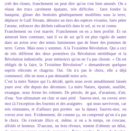
créé des clones, franchement on peut dire qu'on s'est bien amusés. On a
réussi des trucs carrément épatants, très difficiles : faire fondre la
banquise, glisser des bestioles génétiquement modifiées sous la terre,
déplacer le Gulf Stream, détruire un tiers des espèces vivantes, faire péter
l'atome, enfoncer des déchets radioactifs dans le sol, ni vu ni connu.
Franchement on s'est marrés. Franchement on en a bien profité. Et on
aimerait bien continuer, tant il va de soi qu'il est plus rigolo de sauter
dans un avion avec des tennis lumineuses que de biner des pommes de
terre. Certes. Mais nous y sommes. A la Troisième Révolution. Qui a ceci
de très différent des deux premières (la Révolution néolithique et la
Révolution industrielle, pour mémoire) qu'on ne l'a pas choisie.
« On est
obligés de la faire, la Troisième Révolution? » demanderont quelques
esprits réticents et chagrins. Oui. On n'a pas le choix, elle a déjà
commencé, elle ne nous a pas demandé notre avis.
C'est la mère Nature qui l'a décidé, après nous avoir aimablement laissés
jouer avec elle depuis des décennies. La mère Nature, épuisée, souillée,
exsangue, nous ferme les robinets. De pétrole, de gaz, d'uranium, d'air,
d'eau. Son ultimatum est clair et sans pitié : Sauvez-moi, ou crevez avec
moi (à l'exception des fourmis et des araignées qui nous survivront, car
très résistantes, et d'ailleurs peu portées sur la danse). Sauvez-moi, ou
crevez avec moi. Evidemment, dit comme ça, on comprend qu'on n'a pas
le choix. On s'exécute illico et, même, si on a le temps, on s'excuse,
affolés et honteux. D'aucuns, un brin rêveurs, tentent d'obtenir un délai,