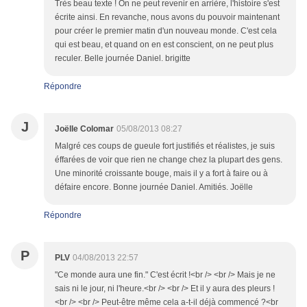
Très beau texte ! On ne peut revenir en arrière, l'histoire s'est
écrite ainsi. En revanche, nous avons du pouvoir maintenant
pour créer le premier matin d'un nouveau monde. C'est cela
qui est beau, et quand on en est conscient, on ne peut plus
reculer. Belle journée Daniel. brigitte
Répondre
J
Joëlle Colomar
05/08/2013 08:27
Malgré ces coups de gueule fort justifiés et réalistes, je suis
éffarées de voir que rien ne change chez la plupart des gens.
Une minorité croissante bouge, mais il y a fort à faire ou à
défaire encore. Bonne journée Daniel. Amitiés. Joëlle
Répondre
P
PLV
04/08/2013 22:57
"Ce monde aura une fin." C'est écrit !<br /> <br /> Mais je ne
sais ni le jour, ni l'heure.<br /> <br /> Et il y aura des pleurs !
<br /> <br /> Peut-être même cela a-t-il déjà commencé ?<br