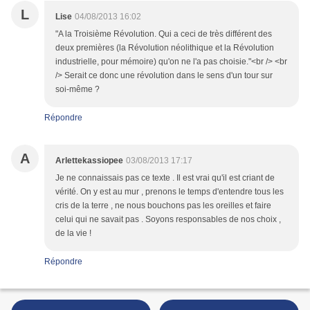
L
Lise
04/08/2013 16:02
"A la Troisième Révolution. Qui a ceci de très différent des
deux premières (la Révolution néolithique et la Révolution
industrielle, pour mémoire) qu'on ne l'a pas choisie."<br /> <br
/> Serait ce donc une révolution dans le sens d'un tour sur
soi-même ?
Répondre
A
Arlettekassiopee
03/08/2013 17:17
Je ne connaissais pas ce texte . Il est vrai qu'il est criant de
vérité. On y est au mur , prenons le temps d'entendre tous les
cris de la terre , ne nous bouchons pas les oreilles et faire
celui qui ne savait pas . Soyons responsables de nos choix ,
de la vie !
Répondre