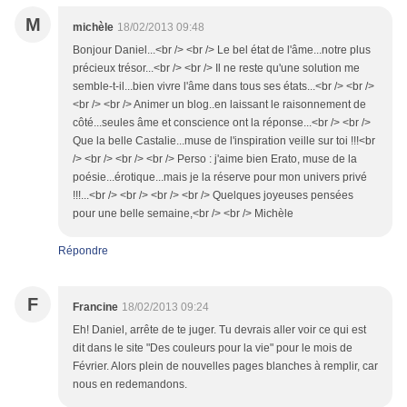
M
michèle
18/02/2013 09:48
Bonjour Daniel...<br /> <br /> Le bel état de l'âme...notre plus
précieux trésor...<br /> <br /> Il ne reste qu'une solution me
semble-t-il...bien vivre l'âme dans tous ses états...<br /> <br />
<br /> <br /> Animer un blog..en laissant le raisonnement de
côté...seules âme et conscience ont la réponse...<br /> <br />
Que la belle Castalie...muse de l'inspiration veille sur toi !!!<br
/> <br /> <br /> <br /> Perso : j'aime bien Erato, muse de la
poésie...érotique...mais je la réserve pour mon univers privé
!!!...<br /> <br /> <br /> <br /> Quelques joyeuses pensées
pour une belle semaine,<br /> <br /> Michèle
Répondre
F
Francine
18/02/2013 09:24
Eh! Daniel, arrête de te juger. Tu devrais aller voir ce qui est
dit dans le site "Des couleurs pour la vie" pour le mois de
Février. Alors plein de nouvelles pages blanches à remplir, car
nous en redemandons.