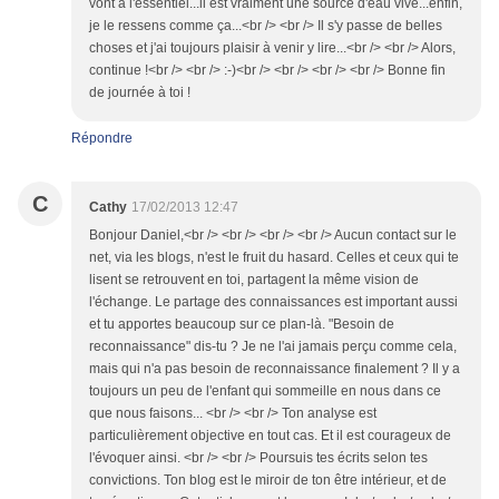
vont à l'essentiel...il est vraiment une source d'eau vive...enfin,
je le ressens comme ça...<br /> <br /> Il s'y passe de belles
choses et j'ai toujours plaisir à venir y lire...<br /> <br /> Alors,
continue !<br /> <br /> :-)<br /> <br /> <br /> <br /> Bonne fin
de journée à toi !
Répondre
C
Cathy
17/02/2013 12:47
Bonjour Daniel,<br /> <br /> <br /> <br /> Aucun contact sur le
net, via les blogs, n'est le fruit du hasard. Celles et ceux qui te
lisent se retrouvent en toi, partagent la même vision de
l'échange. Le partage des connaissances est important aussi
et tu apportes beaucoup sur ce plan-là. "Besoin de
reconnaissance" dis-tu ? Je ne l'ai jamais perçu comme cela,
mais qui n'a pas besoin de reconnaissance finalement ? Il y a
toujours un peu de l'enfant qui sommeille en nous dans ce
que nous faisons... <br /> <br /> Ton analyse est
particulièrement objective en tout cas. Et il est courageux de
l'évoquer ainsi. <br /> <br /> Poursuis tes écrits selon tes
convictions. Ton blog est le miroir de ton être intérieur, et de