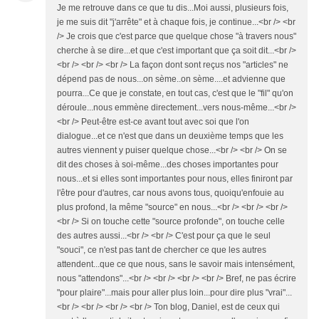
Je me retrouve dans ce que tu dis...Moi aussi, plusieurs fois,
je me suis dit "j'arrête" et à chaque fois, je continue...<br /> <br
/> Je crois que c'est parce que quelque chose "à travers nous"
cherche à se dire...et que c'est important que ça soit dit...<br />
<br /> <br /> <br /> La façon dont sont reçus nos "articles" ne
dépend pas de nous...on sème..on sème....et advienne que
pourra...Ce que je constate, en tout cas, c'est que le "fil" qu'on
déroule...nous emmène directement...vers nous-même...<br />
<br /> Peut-être est-ce avant tout avec soi que l'on
dialogue...et ce n'est que dans un deuxième temps que les
autres viennent y puiser quelque chose...<br /> <br /> On se
dit des choses à soi-même...des choses importantes pour
nous...et si elles sont importantes pour nous, elles finiront par
l'être pour d'autres, car nous avons tous, quoiqu'enfouie au
plus profond, la même "source" en nous...<br /> <br /> <br />
<br /> Si on touche cette "source profonde", on touche celle
des autres aussi...<br /> <br /> C'est pour ça que le seul
"souci", ce n'est pas tant de chercher ce que les autres
attendent...que ce que nous, sans le savoir mais intensément,
nous "attendons"...<br /> <br /> <br /> <br /> Bref, ne pas écrire
"pour plaire"...mais pour aller plus loin...pour dire plus "vrai"...
<br /> <br /> <br /> <br /> Ton blog, Daniel, est de ceux qui