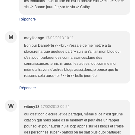
tes émotions... Cet article en est la preuve !<br /> <br /> <br />
<br /> Bonne journée,<br /> <br /> Cathy.
Répondre
M
maylieange
17/02/2013 10:11
Bonjour Daniel<br /> <br /> j'essaie de me mettre a ta
place,remarque quelque part j'y suis,si j'ai fait mon blog,oui
c'est pour partager des connaissances,faire des
connaissances ,enrichir aussi les autres tout comme moi
même a travers d'autres blogs aussi,donc,je pense que tu
ressens cela aussi<br /> <br /> belle journée
Répondre
W
witney18
17/02/2013 09:24
oui c'est bon d'ecrire, et de partager, même si ce n'est qu'une
citation qui nous parle ds le moment et peut être un rappel
pour soi et pour autrui ? J'ai bcp appris sur les blogs et croisé
des personnes super - parfois on ne sait plus quoi partager,