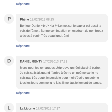
Répondre
P
Phène
18/02/2013 08:25
Bonjour Daniel,<br /> <br /> Le mot sur le papier est aussi la
voix de l'âme... Bonne continuation en espérant de nombreux
articles à venir. Très beau lundi, âmi
Répondre
D
DANIEL GENTY
17/02/2013 17:21
Merci pour tes remarques. J'éprouve un réel plaisir à écrire.
Je suis satisfait quand j"arrive à écrire un poème car je ne
suis pas très doué. Impossible pour moi d'écrire un poème
tous les jours comme tu le fais. Il me faut tellement de temps.
Répondre
L
La Licorne
17/02/2013 17:17