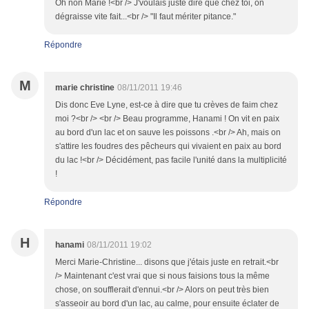
Oh non Marie !<br /> J'voulais juste dire que chez toi, on
dégraisse vite fait...<br /> "Il faut mériter pitance."
Répondre
M
marie christine
08/11/2011 19:46
Dis donc Eve Lyne, est-ce à dire que tu crèves de faim chez
moi ?<br /> <br /> Beau programme, Hanami ! On vit en paix
au bord d'un lac et on sauve les poissons .<br /> Ah, mais on
s'attire les foudres des pêcheurs qui vivaient en paix au bord
du lac !<br /> Décidément, pas facile l'unité dans la multiplicité
!
Répondre
H
hanami
08/11/2011 19:02
Merci Marie-Christine... disons que j'étais juste en retrait.<br
/> Maintenant c'est vrai que si nous faisions tous la même
chose, on soufflerait d'ennui.<br /> Alors on peut très bien
s'asseoir au bord d'un lac, au calme, pour ensuite éclater de