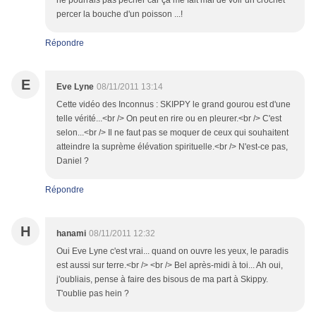
ne pourrais pas pêcher car ça me fait mal de voir un crochet
percer la bouche d'un poisson ...!
Répondre
E
Eve Lyne
08/11/2011 13:14
Cette vidéo des Inconnus : SKIPPY le grand gourou est d'une
telle vérité...<br /> On peut en rire ou en pleurer.<br /> C'est
selon...<br /> Il ne faut pas se moquer de ceux qui souhaitent
atteindre la suprème élévation spirituelle.<br /> N'est-ce pas,
Daniel ?
Répondre
H
hanami
08/11/2011 12:32
Oui Eve Lyne c'est vrai... quand on ouvre les yeux, le paradis
est aussi sur terre.<br /> <br /> Bel après-midi à toi... Ah oui,
j'oubliais, pense à faire des bisous de ma part à Skippy.
T'oublie pas hein ?