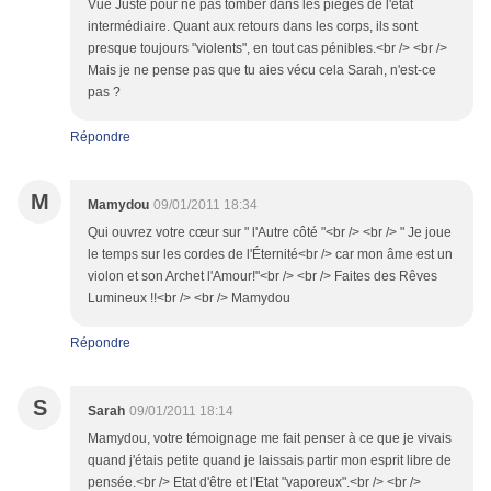
Vue Juste pour ne pas tomber dans les pièges de l'état
intermédiaire. Quant aux retours dans les corps, ils sont
presque toujours "violents", en tout cas pénibles.<br /> <br />
Mais je ne pense pas que tu aies vécu cela Sarah, n'est-ce
pas ?
Répondre
M
Mamydou
09/01/2011 18:34
Qui ouvrez votre cœur sur " l'Autre côté "<br /> <br /> " Je joue
le temps sur les cordes de l'Éternité<br /> car mon âme est un
violon et son Archet l'Amour!"<br /> <br /> Faites des Rêves
Lumineux !!<br /> <br /> Mamydou
Répondre
S
Sarah
09/01/2011 18:14
Mamydou, votre témoignage me fait penser à ce que je vivais
quand j'étais petite quand je laissais partir mon esprit libre de
pensée.<br /> Etat d'être et l'Etat "vaporeux".<br /> <br />