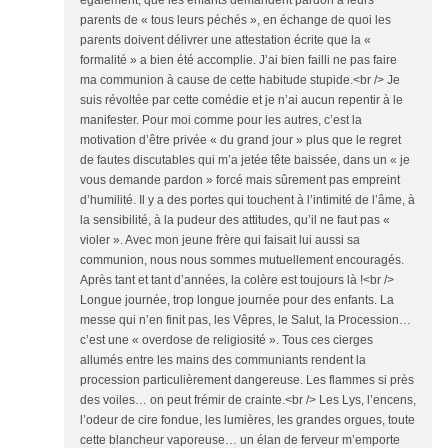
également, que les enfants demandent pardon à leurs
parents de « tous leurs péchés », en échange de quoi les
parents doivent délivrer une attestation écrite que la «
formalité » a bien été accomplie. J’ai bien failli ne pas faire
ma communion à cause de cette habitude stupide.<br /> Je
suis révoltée par cette comédie et je n’ai aucun repentir à le
manifester. Pour moi comme pour les autres, c’est la
motivation d’être privée « du grand jour » plus que le regret
de fautes discutables qui m’a jetée tête baissée, dans un « je
vous demande pardon » forcé mais sûrement pas empreint
d’humilité. Il y a des portes qui touchent à l’intimité de l’âme, à
la sensibilité, à la pudeur des attitudes, qu’il ne faut pas «
violer ». Avec mon jeune frère qui faisait lui aussi sa
communion, nous nous sommes mutuellement encouragés.
Après tant et tant d’années, la colère est toujours là !<br />
Longue journée, trop longue journée pour des enfants. La
messe qui n’en finit pas, les Vêpres, le Salut, la Procession…
c’est une « overdose de religiosité ». Tous ces cierges
allumés entre les mains des communiants rendent la
procession particulièrement dangereuse. Les flammes si près
des voiles… on peut frémir de crainte.<br /> Les Lys, l’encens,
l’odeur de cire fondue, les lumières, les grandes orgues, toute
cette blancheur vaporeuse… un élan de ferveur m’emporte