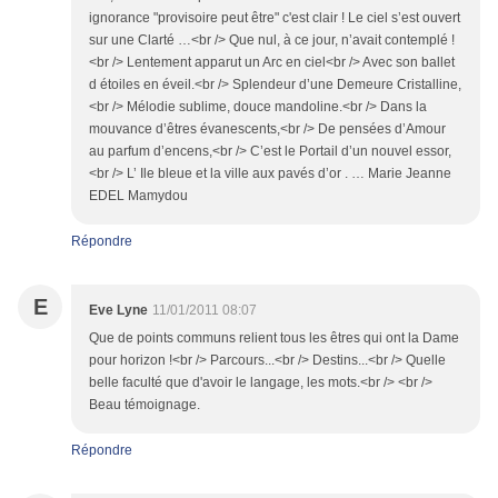
ignorance "provisoire peut être" c'est clair ! Le ciel s’est ouvert
sur une Clarté …<br /> Que nul, à ce jour, n’avait contemplé !
<br /> Lentement apparut un Arc en ciel<br /> Avec son ballet
d étoiles en éveil.<br /> Splendeur d’une Demeure Cristalline,
<br /> Mélodie sublime, douce mandoline.<br /> Dans la
mouvance d’êtres évanescents,<br /> De pensées d’Amour
au parfum d’encens,<br /> C’est le Portail d’un nouvel essor,
<br /> L’ Ile bleue et la ville aux pavés d’or . … Marie Jeanne
EDEL Mamydou
Répondre
E
Eve Lyne
11/01/2011 08:07
Que de points communs relient tous les êtres qui ont la Dame
pour horizon !<br /> Parcours...<br /> Destins...<br /> Quelle
belle faculté que d'avoir le langage, les mots.<br /> <br />
Beau témoignage.
Répondre