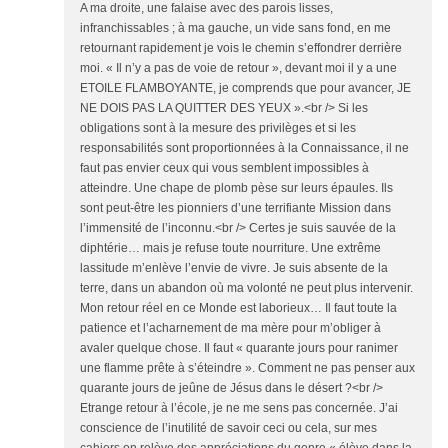
A ma droite, une falaise avec des parois lisses,
infranchissables ; à ma gauche, un vide sans fond, en me
retournant rapidement je vois le chemin s’effondrer derrière
moi. « Il n’y a pas de voie de retour », devant moi il y a une
ETOILE FLAMBOYANTE, je comprends que pour avancer, JE
NE DOIS PAS LA QUITTER DES YEUX ».<br /> Si les
obligations sont à la mesure des privilèges et si les
responsabilités sont proportionnées à la Connaissance, il ne
faut pas envier ceux qui vous semblent impossibles à
atteindre. Une chape de plomb pèse sur leurs épaules. Ils
sont peut-être les pionniers d’une terrifiante Mission dans
l’immensité de l’inconnu.<br /> Certes je suis sauvée de la
diphtérie… mais je refuse toute nourriture. Une extrême
lassitude m’enlève l’envie de vivre. Je suis absente de la
terre, dans un abandon où ma volonté ne peut plus intervenir.
Mon retour réel en ce Monde est laborieux… Il faut toute la
patience et l’acharnement de ma mère pour m’obliger à
avaler quelque chose. Il faut « quarante jours pour ranimer
une flamme prête à s’éteindre ». Comment ne pas penser aux
quarante jours de jeûne de Jésus dans le désert ?<br />
Etrange retour à l’école, je ne me sens pas concernée. J’ai
conscience de l’inutilité de savoir ceci ou cela, sur mes