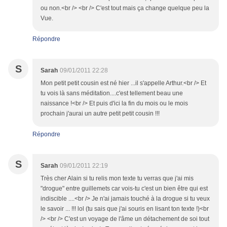
ou non.<br /> <br /> C'est tout mais ça change quelque peu la
Vue.
Répondre
S
Sarah
09/01/2011 22:28
Mon petit petit cousin est né hier ...il s'appelle Arthur.<br /> Et
tu vois là sans méditation....c'est tellement beau une
naissance !<br /> Et puis d'ici la fin du mois ou le mois
prochain j'aurai un autre petit petit cousin !!!
Répondre
S
Sarah
09/01/2011 22:19
Très cher Alain si tu relis mon texte tu verras que j'ai mis
"drogue" entre guillemets car vois-tu c'est un bien être qui est
indiscible ....<br /> Je n'ai jamais touché à la drogue si tu veux
le savoir ... !!! lol (tu sais que j'ai souris en lisant ton texte !)<br
/> <br /> C'est un voyage de l'âme un détachement de soi tout