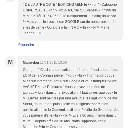
" DE L'AUTRE COTE " EDITIONS ABM<br /> <br /> Catégorie
UNIVERSALITE <br /> <br /> 63, rue du Cordeau - 77390<br
/> <br /> Tél. 01 64 06 93 18 (uniquement le matin)<br /> <br
/> Mais vous le trouvez sur GOOGLE sur de nombreux<br />
sites de vente - Ou alors à la F N A C -<br /> <br /> Marie
Jeanne EDEL
Répondre
M
Mamydou
11/01/2011 10:56
Corriger : " C'est vrai que cette dernière <br /> est encore bien
LOIN de la Connaissance ..."<br /> <br /> Information : vous
allez sur Internet ou<br /> sur Google et vous indiquez " Alice
VACHET <br /> Peintures " Vous trouvez une série de
tableaux<br /> dans une Exposition. Il faut savoir que ces <br
/> Œuvres sont peintes par une aveugle. Il s'agit <br /> de ma
Soeur, doublement puisqu'elle est religieuse<br /> bien
qu'elle ait quitté le Couvent et vit à<br /> côté de Grenoble. Je
vous parlerai d'elle.<br /> <br /> Elle a 80 ans, infirme dans un
fauteuil depuis près de 30 ans. Nous l'appelons <br />
Minouche !<br /> Ces tableaux se vendent