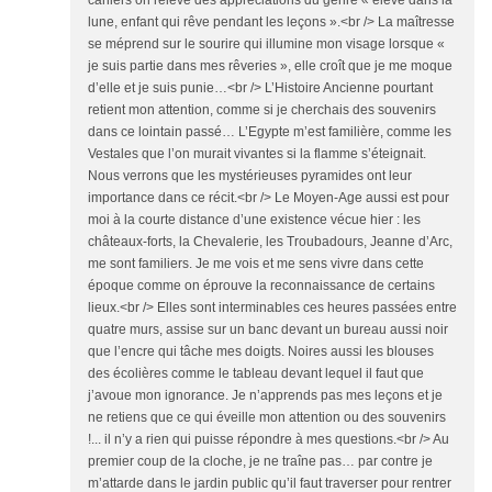
cahiers on relève des appréciations du genre « élève dans la
lune, enfant qui rêve pendant les leçons ».<br /> La maîtresse
se méprend sur le sourire qui illumine mon visage lorsque «
je suis partie dans mes rêveries », elle croît que je me moque
d’elle et je suis punie…<br /> L’Histoire Ancienne pourtant
retient mon attention, comme si je cherchais des souvenirs
dans ce lointain passé… L’Egypte m’est familière, comme les
Vestales que l’on murait vivantes si la flamme s’éteignait.
Nous verrons que les mystérieuses pyramides ont leur
importance dans ce récit.<br /> Le Moyen-Age aussi est pour
moi à la courte distance d’une existence vécue hier : les
châteaux-forts, la Chevalerie, les Troubadours, Jeanne d’Arc,
me sont familiers. Je me vois et me sens vivre dans cette
époque comme on éprouve la reconnaissance de certains
lieux.<br /> Elles sont interminables ces heures passées entre
quatre murs, assise sur un banc devant un bureau aussi noir
que l’encre qui tâche mes doigts. Noires aussi les blouses
des écolières comme le tableau devant lequel il faut que
j’avoue mon ignorance. Je n’apprends pas mes leçons et je
ne retiens que ce qui éveille mon attention ou des souvenirs
!... il n’y a rien qui puisse répondre à mes questions.<br /> Au
premier coup de la cloche, je ne traîne pas… par contre je
m’attarde dans le jardin public qu’il faut traverser pour rentrer