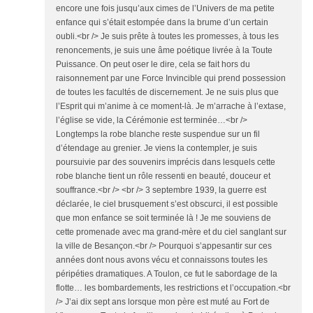
encore une fois jusqu’aux cimes de l’Univers de ma petite
enfance qui s’était estompée dans la brume d’un certain
oubli.<br /> Je suis prête à toutes les promesses, à tous les
renoncements, je suis une âme poétique livrée à la Toute
Puissance. On peut oser le dire, cela se fait hors du
raisonnement par une Force Invincible qui prend possession
de toutes les facultés de discernement. Je ne suis plus que
l’Esprit qui m’anime à ce moment-là. Je m’arrache à l’extase,
l’église se vide, la Cérémonie est terminée…<br />
Longtemps la robe blanche reste suspendue sur un fil
d’étendage au grenier. Je viens la contempler, je suis
poursuivie par des souvenirs imprécis dans lesquels cette
robe blanche tient un rôle ressenti en beauté, douceur et
souffrance.<br /> <br /> 3 septembre 1939, la guerre est
déclarée, le ciel brusquement s’est obscurci, il est possible
que mon enfance se soit terminée là ! Je me souviens de
cette promenade avec ma grand-mère et du ciel sanglant sur
la ville de Besançon.<br /> Pourquoi s’appesantir sur ces
années dont nous avons vécu et connaissons toutes les
péripéties dramatiques. A Toulon, ce fut le sabordage de la
flotte… les bombardements, les restrictions et l’occupation.<br
/> J’ai dix sept ans lorsque mon père est muté au Fort de