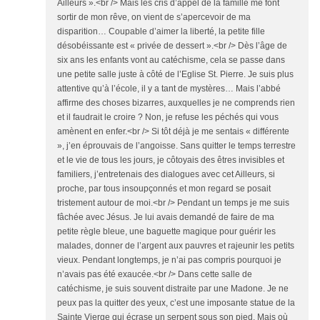
Ailleurs ».<br /> Mais les cris d’appel de la famille me font
sortir de mon rêve, on vient de s’apercevoir de ma
disparition… Coupable d’aimer la liberté, la petite fille
désobéissante est « privée de dessert ».<br /> Dès l’âge de
six ans les enfants vont au catéchisme, cela se passe dans
une petite salle juste à côté de l’Eglise St. Pierre. Je suis plus
attentive qu’à l’école, il y a tant de mystères… Mais l’abbé
affirme des choses bizarres, auxquelles je ne comprends rien
et il faudrait le croire ? Non, je refuse les péchés qui vous
amènent en enfer.<br /> Si tôt déjà je me sentais « différente
», j’en éprouvais de l’angoisse. Sans quitter le temps terrestre
et le vie de tous les jours, je côtoyais des êtres invisibles et
familiers, j’entretenais des dialogues avec cet Ailleurs, si
proche, par tous insoupçonnés et mon regard se posait
tristement autour de moi.<br /> Pendant un temps je me suis
fâchée avec Jésus. Je lui avais demandé de faire de ma
petite règle bleue, une baguette magique pour guérir les
malades, donner de l’argent aux pauvres et rajeunir les petits
vieux. Pendant longtemps, je n’ai pas compris pourquoi je
n’avais pas été exaucée.<br /> Dans cette salle de
catéchisme, je suis souvent distraite par une Madone. Je ne
peux pas la quitter des yeux, c’est une imposante statue de la
Sainte Vierge qui écrase un serpent sous son pied. Mais où