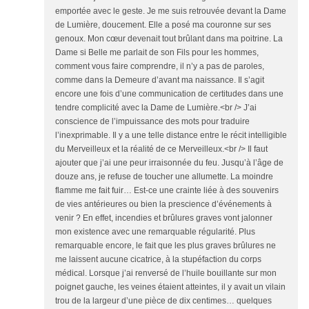
emportée avec le geste. Je me suis retrouvée devant la Dame
de Lumière, doucement. Elle a posé ma couronne sur ses
genoux. Mon cœur devenait tout brûlant dans ma poitrine. La
Dame si Belle me parlait de son Fils pour les hommes,
comment vous faire comprendre, il n’y a pas de paroles,
comme dans la Demeure d’avant ma naissance. Il s’agit
encore une fois d’une communication de certitudes dans une
tendre complicité avec la Dame de Lumière.<br /> J’ai
conscience de l’impuissance des mots pour traduire
l’inexprimable. Il y a une telle distance entre le récit intelligible
du Merveilleux et la réalité de ce Merveilleux.<br /> Il faut
ajouter que j’ai une peur irraisonnée du feu. Jusqu’à l’âge de
douze ans, je refuse de toucher une allumette. La moindre
flamme me fait fuir… Est-ce une crainte liée à des souvenirs
de vies antérieures ou bien la prescience d’événements à
venir ? En effet, incendies et brûlures graves vont jalonner
mon existence avec une remarquable régularité. Plus
remarquable encore, le fait que les plus graves brûlures ne
me laissent aucune cicatrice, à la stupéfaction du corps
médical. Lorsque j’ai renversé de l’huile bouillante sur mon
poignet gauche, les veines étaient atteintes, il y avait un vilain
trou de la largeur d’une pièce de dix centimes… quelques