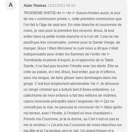
A
Alain Thomas
11/01/2011 06:54
TROISIEME PARTIE<br /> <br /> Sueurs froides aussi, le jour
de ma « communion privée », cette première communion que
l’on fait à l’âge de sept ans. En robe blanche et couronnée de
roses, je vais pour la première fois recevoir Jésus, là tout
entier dans la petite hostie blanche m’a-t-on dit. Cela ne me
paraît pas très convenable, comme pour la Sainte Vierge, de
manger Jésus ! Mais Monsieur le curé nous a dit que c’était
indispensable pour éviter les flammes de l’enfer.<br />
Tremblante et pleine d’espoir, je m’approche de la Table
Sainte, il ne faut pas toucher l’Hostie avec les dents. Elle se
colle au palais, et c’est Jésus, tout entier, que je m’efforce,
avec ma langue, de faire glisser sans dommages dans ma
gorge. C’est tout simplement abominable.<br /> Je dénonce
ce clergé criminel qui a torturé tant d’âmes enfantines. Le
catéchisme de mon enfance a fait des millions de victimes,
cœurs innocents précipités dans l’angoisse.<br /> Qui ne
connaît pas le mal, ne peut pas le concevoir.<br /> Mais après
ma terreur, avec l’Hostie, à l’instant où tous chantaient «
Prends ma Couronne, je te la donne, au Ciel n’est-ce pas tu
me la rendras ! » j’ai pris ma Couronne de roses blanches sur
ma tête et je l’ai tendue vers le ciel. Un grand frisson m’a