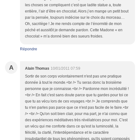
les choses se compliquent c’est que ladite statue a, toute
entière, l’air d’être en chocolat. Alors j’en mange un petit bout
par la pensée, toujours indécise sur le choix du morceau…
Oh, sacrilège ! Je me rends compte de l’énormité de mon
péché et aussitôt je demande pardon. Cette Madone « en
chocolat » m’a donné bien des sueurs froides.
Répondre
A
Alain Thomas
10/01/2011 07:59
Sortir de son corps volontairement n'est pas une pratique
donnée à tout le monde.<br /> Tu seras donc la troisième
personne que je connaisse.<br /> Pardonne mon incrédulité !
<br /> En fait c'est sans doute parce que tu gardes pour toi ce
que tu as vécu lors de ces voyages.<br /> Je comprends que
tu n'en parles pas parce que ce n'est pas facile de le faire.<br
/> <br /> Qu'on soit bien clair, pour ma part, je n'ai connu que
des expériences méditatives très révélatrices pour moi. C'est
un vécu qui me conforte dans ce qu'est la luminosité, la
félicité, la clarté, l'interdépendance et le caractère
insubstantiel de tous les phénomènes, qu'ils soient composés