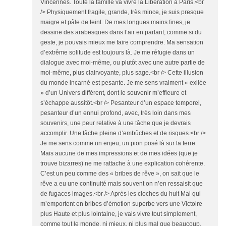
Vincennes. Toute la famille va vivre la Libération à Paris.<br
/> Physiquement fragile, grande, très mince, je suis presque
maigre et pâle de teint. De mes longues mains fines, je
dessine des arabesques dans l’air en parlant, comme si du
geste, je pouvais mieux me faire comprendre. Ma sensation
d’extrême solitude est toujours là. Je me réfugie dans un
dialogue avec moi-même, ou plutôt avec une autre partie de
moi-même, plus clairvoyante, plus sage.<br /> Cette illusion
du monde incarné est pesante. Je me sens vraiment « exilée
» d’un Univers différent, dont le souvenir m’effleure et
s’échappe aussitôt.<br /> Pesanteur d’un espace temporel,
pesanteur d’un ennui profond, avec, très loin dans mes
souvenirs, une peur relative à une tâche que je devrais
accomplir. Une tâche pleine d’embûches et de risques.<br />
Je me sens comme un enjeu, un pion posé là sur la terre.
Mais aucune de mes impressions et de mes idées (que je
trouve bizarres) ne me rattache à une explication cohérente.
C’est un peu comme des « bribes de rêve », on sait que le
rêve a eu une continuité mais souvent on n’en ressaisit que
de fugaces images.<br /> Après les cloches du huit Mai qui
m’emportent en bribes d’émotion superbe vers une Victoire
plus Haute et plus lointaine, je vais vivre tout simplement,
comme tout le monde, ni mieux, ni plus mal que beaucoup.