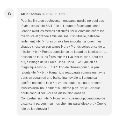
A
Alain Thomas
09/01/2011 12:05
Pour Isa il y a un bouleversement parce qu'elle ne peut pas
révéler ce qu'elle SAIT. Elle est jeune et à son age, Marie
Jeanne avait les mêmes difficultés.<br /> Alors ma chère Isa,
ma douce et grande Amie, ma soeur spirituelle, hâtes-toi
lentement !<br /> Tu as un rôle très important à jouer mais
chaque chose en son temps !<br /> Prends conscience de ta
mission !<br /> Prends conscience de la part de ta mission, au
dessein de tous les êtres !<br /> Et va !<br /> Ton Coeur est
pur, à l'image de ta Grâce. <br /> <br /> Eve Lyne, tu es
magnifique !<br /> Tu SAIS trop de choses pour que j'en
rajoute.<br /> <br /> Hanami, tu réapparais comme un navire
dans un océan où une balise inamovible te flanque sa
lumière en pleine face.<br /> Les doutes qui nous animent
tous les deux nous situent au même plan. <br /> Chaque
doute conduit celui-ci à sa dissolution dans sa
Compréhension.<br /> Nous avons beaucoup, beaucoup de
distance à parcourir sur nos chemins parallèles.<br /> Quelle
joie de te retrouver !