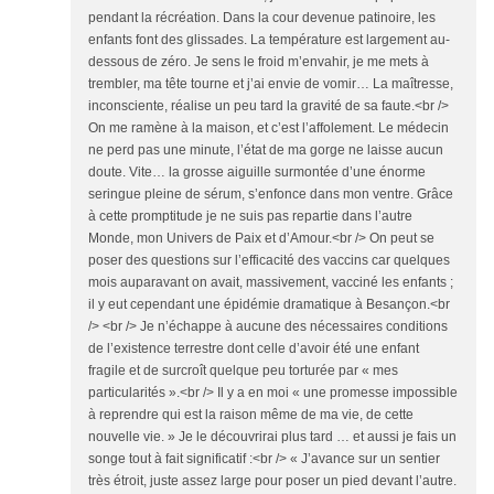
pendant la récréation. Dans la cour devenue patinoire, les
enfants font des glissades. La température est largement au-
dessous de zéro. Je sens le froid m’envahir, je me mets à
trembler, ma tête tourne et j’ai envie de vomir… La maîtresse,
inconsciente, réalise un peu tard la gravité de sa faute.<br />
On me ramène à la maison, et c’est l’affolement. Le médecin
ne perd pas une minute, l’état de ma gorge ne laisse aucun
doute. Vite… la grosse aiguille surmontée d’une énorme
seringue pleine de sérum, s’enfonce dans mon ventre. Grâce
à cette promptitude je ne suis pas repartie dans l’autre
Monde, mon Univers de Paix et d’Amour.<br /> On peut se
poser des questions sur l’efficacité des vaccins car quelques
mois auparavant on avait, massivement, vacciné les enfants ;
il y eut cependant une épidémie dramatique à Besançon.<br
/> <br /> Je n’échappe à aucune des nécessaires conditions
de l’existence terrestre dont celle d’avoir été une enfant
fragile et de surcroît quelque peu torturée par « mes
particularités ».<br /> Il y a en moi « une promesse impossible
à reprendre qui est la raison même de ma vie, de cette
nouvelle vie. » Je le découvrirai plus tard … et aussi je fais un
songe tout à fait significatif :<br /> « J’avance sur un sentier
très étroit, juste assez large pour poser un pied devant l’autre.