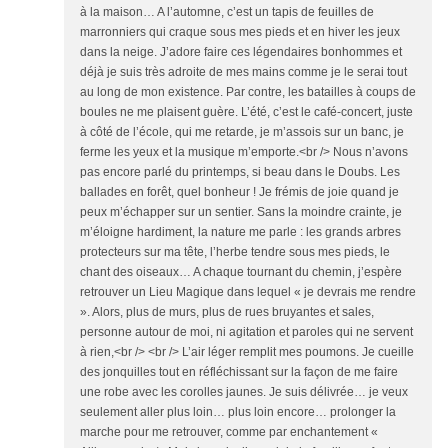
à la maison… A l’automne, c’est un tapis de feuilles de
marronniers qui craque sous mes pieds et en hiver les jeux
dans la neige. J’adore faire ces légendaires bonhommes et
déjà je suis très adroite de mes mains comme je le serai tout
au long de mon existence. Par contre, les batailles à coups de
boules ne me plaisent guère. L’été, c’est le café-concert, juste
à côté de l’école, qui me retarde, je m’assois sur un banc, je
ferme les yeux et la musique m’emporte.<br /> Nous n’avons
pas encore parlé du printemps, si beau dans le Doubs. Les
ballades en forêt, quel bonheur ! Je frémis de joie quand je
peux m’échapper sur un sentier. Sans la moindre crainte, je
m’éloigne hardiment, la nature me parle : les grands arbres
protecteurs sur ma tête, l’herbe tendre sous mes pieds, le
chant des oiseaux… A chaque tournant du chemin, j’espère
retrouver un Lieu Magique dans lequel « je devrais me rendre
». Alors, plus de murs, plus de rues bruyantes et sales,
personne autour de moi, ni agitation et paroles qui ne servent
à rien,<br /> <br /> L’air léger remplit mes poumons. Je cueille
des jonquilles tout en réfléchissant sur la façon de me faire
une robe avec les corolles jaunes. Je suis délivrée… je veux
seulement aller plus loin… plus loin encore… prolonger la
marche pour me retrouver, comme par enchantement «