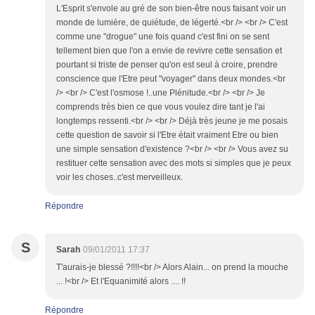
L'Esprit s'envole au gré de son bien-être nous faisant voir un
monde de lumière, de quiétude, de légerté.<br /> <br /> C'est
comme une "drogue" une fois quand c'est fini on se sent
tellement bien que l'on a envie de revivre cette sensation et
pourtant si triste de penser qu'on est seul à croire, prendre
conscience que l'Etre peut "voyager" dans deux mondes.<br
/> <br /> C'est l'osmose !..une Plénitude.<br /> <br /> Je
comprends très bien ce que vous voulez dire tant je l'ai
longtemps ressenti.<br /> <br /> Déjà très jeune je me posais
cette question de savoir si l'Etre était vraiment Etre ou bien
une simple sensation d'existence ?<br /> <br /> Vous avez su
restituer cette sensation avec des mots si simples que je peux
voir les choses..c'est merveilleux.
Répondre
S
Sarah
09/01/2011 17:37
T'aurais-je blessé ?!!!!<br /> Alors Alain... on prend la mouche
... !<br /> Et l'Equanimité alors .... !!
Répondre