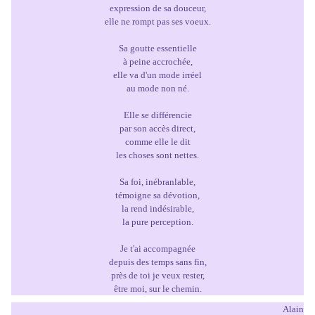
expression de sa douceur,
elle ne rompt pas ses voeux.
Sa goutte essentielle
à peine accrochée,
elle va d'un mode irréel
au mode non né.
Elle se différencie
par son accès direct,
comme elle le dit
les choses sont nettes.
Sa foi, inébranlable,
témoigne sa dévotion,
la rend indésirable,
la pure perception.
Je t'ai accompagnée
depuis des temps sans fin,
près de toi je veux rester,
être moi, sur le chemin.
Alain