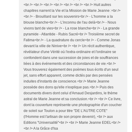
<br /> <br /> <br /> <br /> <br /> <br /> <br /> Huit autres
chapitres narrent la Vie et la Mission de Marie Jeanne :<br />
<br /> - Brouillard sur les souvenirs<br /> - L'homme a la
blouse blanche<br /> - L'inconnu de l'au delà<br /> - Nous
vivons tant de vies<br /> - La rose blanche<br /> - La grande
pyramide - Atlantide - Rubis Sacré<br /> Troisième secret de
Fatima<br /> - La quadrature du cercle<br /> - Comme Jonas
devant la ville de Ninive<br /> <br /> Un récit authentique,
révélateur d'une Vérité où l'extra-ordinaire et l'ordinaire se
confondent dans une succession de joies et de souffrances
liées à des événements et des circonstances de vie.<br />
Vous trouverez également des poèmes tous écrits d'un seul
jet, sans effort apparent, comme dictés par des pensées
induites d'instants de conscience.<br /> Marie Jeanne
possède des dons qu'elle n'explique pas.<br /> Puis des
documents divers dont celui d'Arnaud Desjardins, le thème
astral de Marie Jeanne et sa conclusion.<br /> <br /> Ce livre,
dont la couverture représente une photographie d'un coucher
de soleil sur Toulon a pour titre "DE L'AUTRE COTE"
(l'Homme est l'artisan de son propre devenir), <br /> aux
Editions "Universalité"<br /> <br /> Marie Jeanne EDEL<br />
<br /> A la Grâce d'Isa