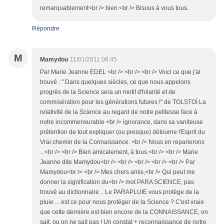
remarquablement<br /> bien.<br /> Bisous à vous tous.
Répondre
M
Mamydou
11/01/2011 08:45
Par Marie Jeanne EDEL <br /> <br /> <br /> Voici ce que j'ai
trouvé : " Dans quelques siècles, ce que nous appelons
progrès de la Science sera un motif d'hilarité et de
commisération pour les générations futures !" de TOLSTOÏ La
relativité de la Science au regard de notre petitesse face à
notre incommensurable <br /> ignorance, dans sa vaniteuse
prétention de tout expliquer (ou presque) détourne l'Esprit du
Vrai chemin de la Connaissance. <br /> Nous en reparlerons
...<br /> <br /> Bien amicalement, à tous.<br /> <br /> Marie
Jeanne dite Mamydou<br /> <br /> <br /> <br /> <br /> Par
Mamydou<br /> <br /> Mes chers amis,<br /> Qui peut me
donner la signification du<br /> mot PARA SCIENCE, pas
trouvé au dictionnaire .. Le PARAPLUIE vous protège de la
pluie ... est ce pour nous protéger de la Science ? C'est vraie
que cette dernière est bien encore de la CONNAISSANCE, on
sait, ou on ne sait pas ! Un constat + reconnaissance de notre