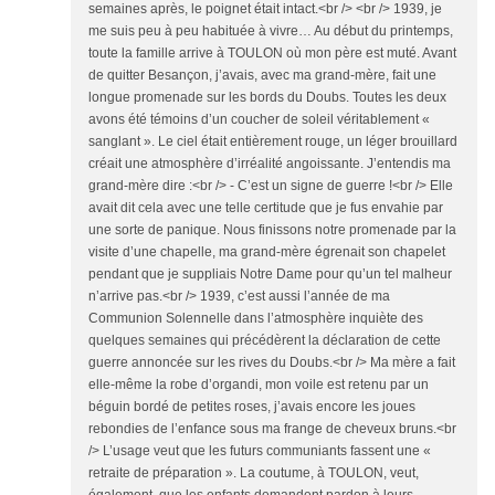
semaines après, le poignet était intact.<br /> <br /> 1939, je
me suis peu à peu habituée à vivre… Au début du printemps,
toute la famille arrive à TOULON où mon père est muté. Avant
de quitter Besançon, j’avais, avec ma grand-mère, fait une
longue promenade sur les bords du Doubs. Toutes les deux
avons été témoins d’un coucher de soleil véritablement «
sanglant ». Le ciel était entièrement rouge, un léger brouillard
créait une atmosphère d’irréalité angoissante. J’entendis ma
grand-mère dire :<br /> - C’est un signe de guerre !<br /> Elle
avait dit cela avec une telle certitude que je fus envahie par
une sorte de panique. Nous finissons notre promenade par la
visite d’une chapelle, ma grand-mère égrenait son chapelet
pendant que je suppliais Notre Dame pour qu’un tel malheur
n’arrive pas.<br /> 1939, c’est aussi l’année de ma
Communion Solennelle dans l’atmosphère inquiète des
quelques semaines qui précédèrent la déclaration de cette
guerre annoncée sur les rives du Doubs.<br /> Ma mère a fait
elle-même la robe d’organdi, mon voile est retenu par un
béguin bordé de petites roses, j’avais encore les joues
rebondies de l’enfance sous ma frange de cheveux bruns.<br
/> L’usage veut que les futurs communiants fassent une «
retraite de préparation ». La coutume, à TOULON, veut,