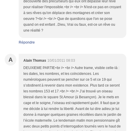
découverte des précurseurs qui eux ont dépassé leur rêve
pour réaliser l'impossible.<br /> <br /> N'est-ce pas en croyant
à ses rêves qu'on déplace des montagnes et créer son
oeuvre ?<br /> <br /> Que de questions que l'on se pose
quand on est enfant ..Dieu, Vrai ou faux, est-ce un rêve ou
une réalité ?
Répondre
A
Alain Thomas
10/01/2011 08:03
DEUXIEME PARTIE<br /> <br /> Autre trame, visible celle-là :
les dates, les nombres, et les coïncidences. Les
numérologues peuvent se pencher sur ce 5 et ce 19 qui
s’obstinent à revenir dans mon existence. Plus tard ce seront
les nombres 153 et 17.<br /> <br /> J’ai trouvé un oiseau
blessé dans le square St.Amour (à Besançon). Je le mets en
cage et le soigne, l’oiseau est rapidement guéri. Il faut que je
me décide à lui rendre la liberté. Avant de lui dire adieu je lui
donne à manger quelques graines récoltées dans le jardin de
l’école maternelle. Le lendemain matin mon pensionnaire gît
avec deux petits points d’interrogation tournés vers le haut de