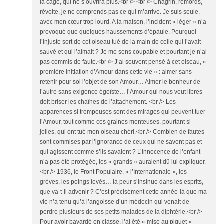
la cage, qui ne s’ouvrira plus.<br /> <br /> Chagrin, remords,
révolte, je ne comprends pas ce qui m’arrive. Je suis seule,
avec mon cœur trop lourd. A la maison, l’incident « léger » n’a
provoqué que quelques haussements d’épaule. Pourquoi
l’injuste sort de cet oiseau tué de la main de celle qui l’avait
sauvé et qui l’aimait ? Je me sens coupable et pourtant je n’ai
pas commis de faute.<br /> J’ai souvent pensé à cet oiseau, «
première initiation d’Amour dans cette vie » : aimer sans
retenir pour soi l’objet de son Amour… Aimer le bonheur de
l’autre sans exigence égoïste… l’Amour qui nous veut libres
doit briser les chaînes de l’attachement. <br /> Les
apparences si trompeuses sont des mirages qui peuvent tuer
l’Amour, tout comme ces graines menteuses, pourtant si
jolies, qui ont tué mon oiseau chéri.<br /> Combien de fautes
sont commises par l’ignorance de ceux qui ne savent pas et
qui agissent comme s’ils savaient ? L’innocence de l’enfant
n’a pas été protégée, les « grands » auraient dû lui expliquer.
<br /> 1936, le Front Populaire, « l’Internationale », les
grèves, les poings levés… la peur s’insinue dans les esprits,
que va-t-il advenir ? C’est précisément cette année-là que ma
vie n’a tenu qu’à l’angoisse d’un médecin qui venait de
perdre plusieurs de ses petits malades de la diphtérie.<br />
Pour avoir bavardé en classe, j’ai été « mise au piquet »