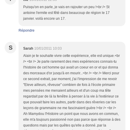
Puisqu'on en parle, je vais en rajouter un peu !<br /> St
antoine l'ermite est fêté dans beaucoup de région le 17
janvier. voilà encore un 17.
Répondre
S
Sarah
10/01/2011 10:03
Alain je te souhaite vivre cette expérience, elle est unique.<br
/> <br /> Je parle rarement des mes expériences connais-tu
l'histoire de cet homme qui avait un coeur en or et qui donna
des morceaux d'or jusqu'à en mourir...<br /> <br /> Merci pour
ce second extrait, par moment, j'ai l'impression de me revoir
"Eleve ailleurs, rêveuse" combien de fois à l'école primaire
mes pensées me menaient ailleurs et d'un coup ma tête
regardait par de là la fenêtre à penser à la vie à l'extérieur ce
que pouvait faire les autres, partir dans des rêveries car les
leçons de grammaire ne me fascinaient guère !<br /> <br />
Ah Mamydou l'Histoire un point que nous avons en commun,
elle m'a toujours passionné non pas parce que réponse à des
questions mais par les quêtes qu'elle a donné..par la