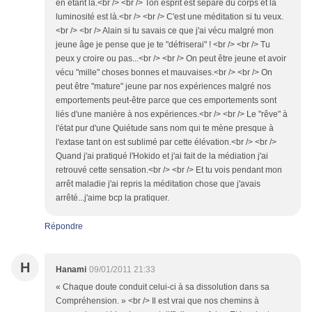
en étant là.<br /> <br /> Ton esprit est séparé du corps et la
luminosité est là.<br /> <br /> C'est une méditation si tu veux.
<br /> <br /> Alain si tu savais ce que j'ai vécu malgré mon
jeune âge je pense que je te "défriserai" ! <br /> <br /> Tu
peux y croire ou pas...<br /> <br /> On peut être jeune et avoir
vécu "mille" choses bonnes et mauvaises.<br /> <br /> On
peut être "mature" jeune par nos expériences malgré nos
emportements peut-être parce que ces emportements sont
liés d'une manière à nos expériences.<br /> <br /> Le "rêve" à
l'état pur d'une Quiétude sans nom qui te mène presque à
l'extase tant on est sublimé par cette élévation.<br /> <br />
Quand j'ai pratiqué l'Hokido et j'ai fait de la médiation j'ai
retrouvé cette sensation.<br /> <br /> Et tu vois pendant mon
arrêt maladie j'ai repris la méditation chose que j'avais
arrêté...j'aime bcp la pratiquer.
Répondre
H
Hanami
09/01/2011 21:33
« Chaque doute conduit celui-ci à sa dissolution dans sa
Compréhension. » <br /> Il est vrai que nos chemins à