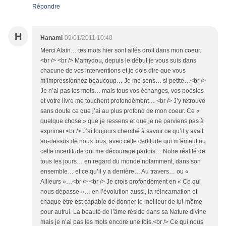
Répondre
H
Hanami
09/01/2011 10:40
Merci Alain… tes mots hier sont allés droit dans mon coeur.
<br /> <br /> Mamydou, depuis le début je vous suis dans
chacune de vos interventions et je dois dire que vous
m’impressionnez beaucoup… Je me sens… si petite…<br />
Je n’ai pas les mots… mais tous vos échanges, vos poésies
et votre livre me touchent profondément… <br /> J’y retrouve
sans doute ce que j’ai au plus profond de mon coeur. Ce «
quelque chose » que je ressens et que je ne parviens pas à
exprimer.<br /> J’ai toujours cherché à savoir ce qu’il y avait
au-dessus de nous tous, avec cette certitude qui m’émeut ou
cette incertitude qui me décourage parfois… Notre réalité de
tous les jours… en regard du monde notamment, dans son
ensemble… et ce qu’il y a derrière… Au travers… ou «
Ailleurs »…<br /> <br /> Je crois profondément en « Ce qui
nous dépasse »… en l’évolution aussi, la réincarnation et
chaque être est capable de donner le meilleur de lui-même
pour autrui. La beauté de l’âme réside dans sa Nature divine
mais je n’ai pas les mots encore une fois.<br /> Ce qui nous