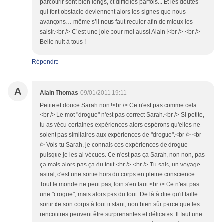
parcourir sont bien longs, et difficiles parfois... Et les doutes
qui font obstacle deviennent alors les signes que nous
avançons… même s’il nous faut reculer afin de mieux les
saisir.<br /> C’est une joie pour moi aussi Alain !<br /> <br />
Belle nuit à tous !
Répondre
A
Alain Thomas
09/01/2011 19:11
Petite et douce Sarah non !<br /> Ce n'est pas comme cela.
<br /> Le mot "drogue" n'est pas correct Sarah.<br /> Si petite,
tu as vécu certaines expériences alors espérons qu'elles ne
soient pas similaires aux expériences de "drogue".<br /> <br
/> Vois-tu Sarah, je connais ces expériences de drogue
puisque je les ai vécues. Ce n'est pas ça Sarah, non non, pas
ça mais alors pas ça du tout.<br /> <br /> Tu sais, un voyage
astral, c'est une sortie hors du corps en pleine conscience.
Tout le monde ne peut pas, loin s'en faut.<br /> Ce n'est pas
une "drogue", mais alors pas du tout. De là à dire qu'il faille
sortir de son corps à tout instant, non bien sûr parce que les
rencontres peuvent être surprenantes et délicates. Il faut une