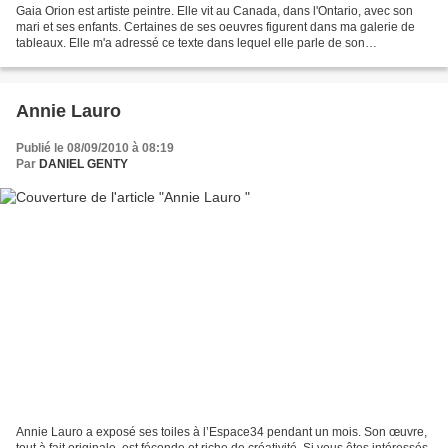
Gaia Orion est artiste peintre. Elle vit au Canada, dans l'Ontario, avec son
mari et ses enfants. Certaines de ses oeuvres figurent dans ma galerie de
tableaux. Elle m'a adressé ce texte dans lequel elle parle de son
cheminement personnel. Il est toujours...
Annie Lauro
Publié le 08/09/2010 à 08:19
Par
DANIEL GENTY
Annie Lauro a exposé ses toiles à l’Espace34 pendant un mois. Son œuvre,
tout à fait originale, est féconde et riche de créativité. Si vous êtes intéressés