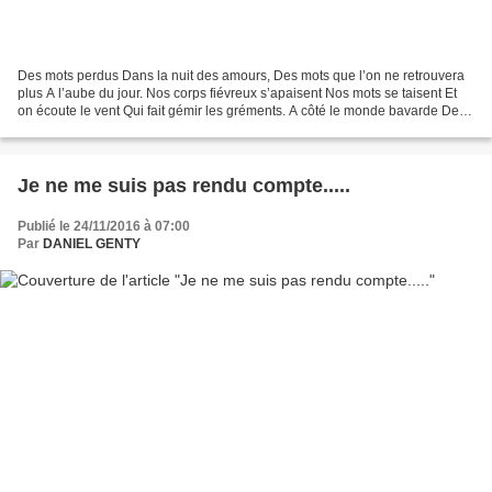
Des mots perdus Dans la nuit des amours, Des mots que l’on ne retrouvera
plus A l’aube du jour. Nos corps fiévreux s’apaisent Nos mots se taisent Et
on écoute le vent Qui fait gémir les gréments. A côté le monde bavarde De
tout et de rien Il tourne en...
Je ne me suis pas rendu compte.....
Publié le 24/11/2016 à 07:00
Par
DANIEL GENTY