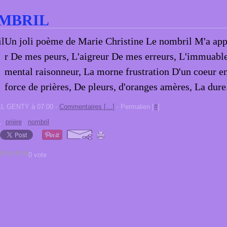
MBRIL
Un joli poème de Marie Christine Le nombril M'a app
r De mes peurs, L'aigreur De mes erreurs, L'immuabl
mental raisonneur, La morne frustration D'un coeur en
force de prières, De pleurs, d'oranges amères, La dure.
EL GENTY à 07:00 -
Commentaires [
…
]
- Permalien [
#
]
,
prière
,
nombril
0 vote