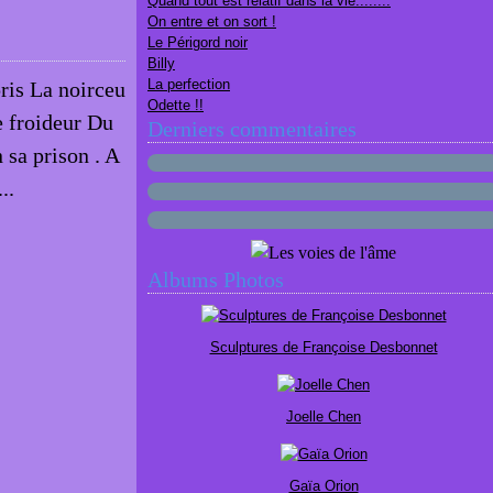
Quand tout est relatif dans la vie........
On entre et on sort !
Le Périgord noir
Billy
La perfection
ris La noirceu
Odette !!
e froideur Du
Derniers commentaires
 sa prison . A
..
Albums Photos
Sculptures de Françoise Desbonnet
Joelle Chen
Gaïa Orion