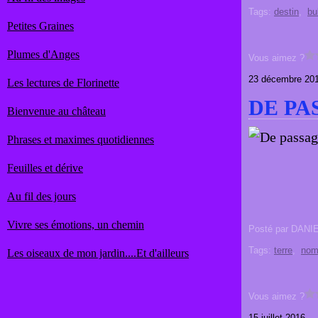
Tags:
destin
,
bu
Petites Graines
Plumes d'Anges
Vous aimez ?
23 décembre 20
Les lectures de Florinette
DE PAS
Bienvenue au château
Phrases et maximes quotidiennes
Feuilles et dérive
Au fil des jours
Vivre ses émotions, un chemin
Posté par DANI
Tags:
terre
,
nomb
Les oiseaux de mon jardin....Et d'ailleurs
Vous aimez ?
15 juillet 2016