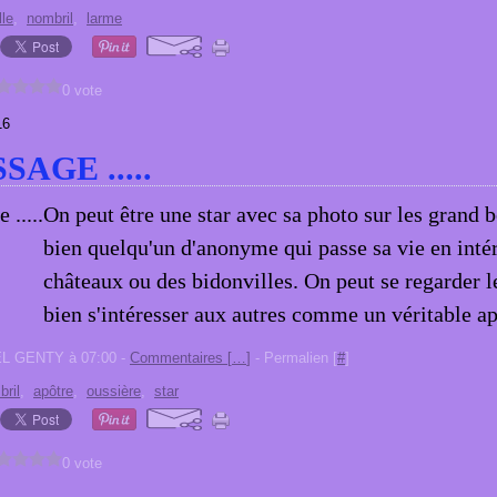
lle
,
nombril
,
larme
0 vote
16
SAGE .....
On peut être une star avec sa photo sur les grand 
bien quelqu'un d'anonyme qui passe sa vie en int
châteaux ou des bidonvilles. On peut se regarder 
bien s'intéresser aux autres comme un véritable ap
EL GENTY à 07:00 -
Commentaires [
…
]
- Permalien [
#
]
ril
,
apôtre
,
oussière
,
star
0 vote