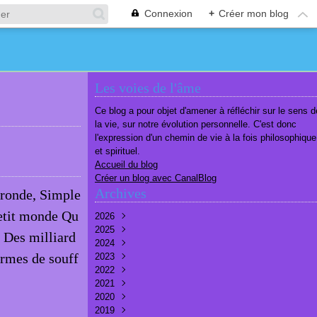
Connexion
+
Créer mon blog
Les voies de l'âme
Ce blog a pour objet d'amener à réfléchir sur le sens d
la vie, sur notre évolution personnelle. C'est donc
l'expression d'un chemin de vie à la fois philosophique
et spirituel.
Accueil du blog
Créer un blog avec CanalBlog
Archives
 ronde, Simple
petit monde Qu
2026
2025
Août
(1)
. Des milliard
2024
Juillet
Décembre
(6)
(7)
armes de souff
2023
Juin
Novembre
Décembre
(7)
(6)
(10)
2022
Mai
Octobre
Novembre
Décembre
(7)
(7)
(9)
(9)
2021
Avril
Septembre
Octobre
Novembre
Décembre
(6)
(8)
(9)
(3)
(7)
2020
Mars
Août
Septembre
Octobre
Septembre
Décembre
(6)
(6)
(9)
(10)
(8)
(3)
2019
Février
Juillet
Août
Septembre
Août
Novembre
Décembre
(7)
(8)
(8)
(8)
(9)
(9)
(9)