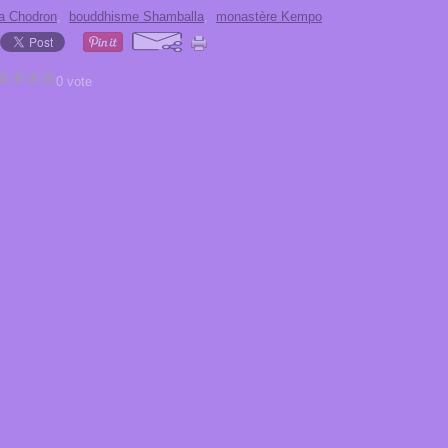
 Chodron
,
bouddhisme Shamballa
,
monastère Kempo
0 vote