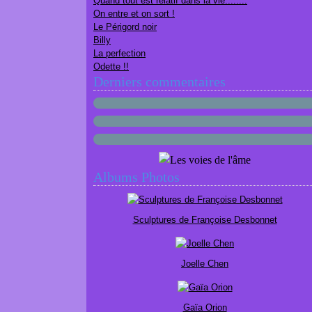
Quand tout est relatif dans la vie........
On entre et on sort !
Le Périgord noir
Billy
La perfection
Odette !!
Derniers commentaires
Albums Photos
Sculptures de Françoise Desbonnet
Joelle Chen
Gaïa Orion