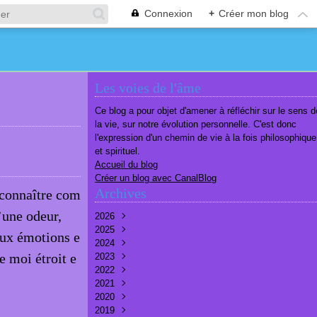
Connexion
+
Créer mon blog
Les voies de l'âme
Ce blog a pour objet d'amener à réfléchir sur le sens d
la vie, sur notre évolution personnelle. C'est donc
l'expression d'un chemin de vie à la fois philosophique
et spirituel.
Accueil du blog
Créer un blog avec CanalBlog
Archives
econnaître com
’une odeur,
2026
2025
Août
(1)
aux émotions e
2024
Juillet
Décembre
(6)
(7)
e moi étroit e
2023
Juin
Novembre
Décembre
(7)
(6)
(10)
2022
Mai
Octobre
Novembre
Décembre
(7)
(7)
(9)
(9)
2021
Avril
Septembre
Octobre
Novembre
Décembre
(6)
(8)
(9)
(3)
(7)
2020
Mars
Août
Septembre
Octobre
Septembre
Décembre
(6)
(6)
(9)
(10)
(8)
(3)
2019
Février
Juillet
Août
Septembre
Août
Novembre
Décembre
(7)
(8)
(8)
(8)
(9)
(9)
(9)