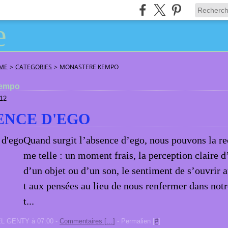
ÂME
>
CATEGORIES
>
MONASTERE KEMPO
kempo
12
ENCE D'EGO
Quand surgit l’absence d’ego, nous pouvons la r
me telle : un moment frais, la perception claire d
d’un objet ou d’un son, le sentiment de s’ouvrir 
t aux pensées au lieu de nous renfermer dans notr
t...
EL GENTY à 07:00 -
Commentaires [
…
]
- Permalien [
#
]