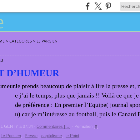
ÂME
>
CATEGORIES
>
LE PARISIEN
10
T D’HUMEUR
Je prends beaucoup de plaisir à lire la presse et,
e j’ai le temps, plus que jamais !! Voilà ce que je 
de préférence : En premier l’Equipe( journal spor
u) car je m’intéresse au football, puis le Canard 
EL GENTY à 07:34 -
Commentaires [
…
]
- Permalien [
#
]
,
Le Parisien
,
Presse
,
capitalisme
,
le Point