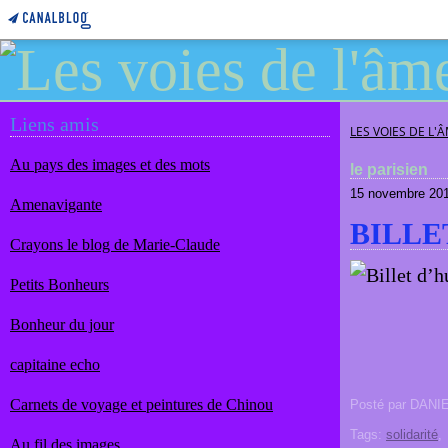
Liens amis
LES VOIES DE L'
Au pays des images et des mots
le parisien
15 novembre 20
Amenavigante
BILLE
Crayons le blog de Marie-Claude
Petits Bonheurs
Bonheur du jour
capitaine echo
Carnets de voyage et peintures de Chinou
Posté par DANI
Tags:
solidarité
Au fil des images