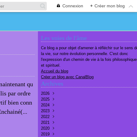
Connexion
+
Créer mon blog
Les voies de l'âme
Ce blog a pour objet d'amener à réfléchir sur le sens d
la vie, sur notre évolution personnelle. C'est donc
l'expression d'un chemin de vie à la fois philosophique
et spirituel.
Accueil du blog
Créer un blog avec CanalBlog
Archives
 maintenant qu
lis par ordre
2026
2025
Août
(1)
tif bien conn
2024
Juillet
Décembre
(6)
(7)
Enchainé(...
2023
Juin
Novembre
Décembre
(7)
(6)
(10)
2022
Mai
Octobre
Novembre
Décembre
(7)
(7)
(9)
(9)
2021
Avril
Septembre
Octobre
Novembre
Décembre
(6)
(8)
(9)
(3)
(7)
2020
Mars
Août
Septembre
Octobre
Septembre
Décembre
(6)
(6)
(9)
(10)
(8)
(3)
2019
Février
Juillet
Août
Septembre
Août
Novembre
Décembre
(7)
(8)
(8)
(8)
(9)
(9)
(9)