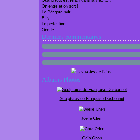
Quand tout est relatif dans la vie........
On entre et on sort !
Le Périgord noir
Billy
La perfection
Odette !!
Derniers commentaires
Albums Photos
Sculptures de Françoise Desbonnet
Joelle Chen
Gaïa Orion