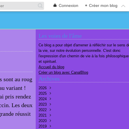
Connexion
+
Créer mon blog
Les voies de l'âme
Ce blog a pour objet d'amener à réfléchir sur le sens d
la vie, sur notre évolution personnelle. C'est donc
l'expression d'un chemin de vie à la fois philosophique
et spirituel.
Accueil du blog
Créer un blog avec CanalBlog
Archives
ts sont au roug
u variant !
2026
2025
Août
(1)
ai pris rendez
2024
Juillet
Décembre
(6)
(7)
ccin. Les deux
2023
Juin
Novembre
Décembre
(7)
(6)
(10)
2022
Mai
Octobre
Novembre
Décembre
(7)
(7)
(9)
(9)
grande réussit
2021
Avril
Septembre
Octobre
Novembre
Décembre
(6)
(8)
(9)
(3)
(7)
2020
Mars
Août
Septembre
Octobre
Septembre
Décembre
(6)
(6)
(9)
(10)
(8)
(3)
2019
Février
Juillet
Août
Septembre
Août
Novembre
Décembre
(7)
(8)
(8)
(8)
(9)
(9)
(9)