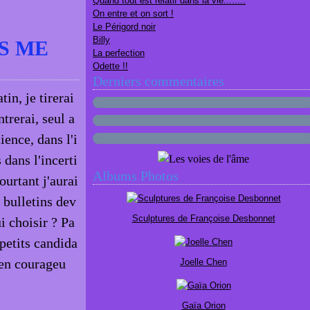
Quand tout est relatif dans la vie........
On entre et on sort !
Le Périgord noir
Billy
IS ME
La perfection
Odette !!
Derniers commentaires
n, je tirerai
ntrerai, seul a
ence, dans l'i
s dans l'incerti
Albums Photos
ourtant j'aurai
1 bulletins dev
Sculptures de Françoise Desbonnet
i choisir ? Pa
 petits candida
ien courageu
Joelle Chen
Gaïa Orion