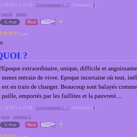
EL GENTY à 07:00 -
Commentaires [
…
]
- Permalien [
#
]
,
vaccin
,
piqure
1 vote
20
UOI ?
Epoque extraordinaire, unique, difficile et angoissant
mmes entrain de vivre. Epoque incertaine où tout, iné
est en train de changer. Beaucoup sont balayés comme
paille, emportés par les faillites et la pauvreté....
EL GENTY à 07:00 -
Commentaires [
…
]
- Permalien [
#
]
,
virus
,
vtamine D
1 vote