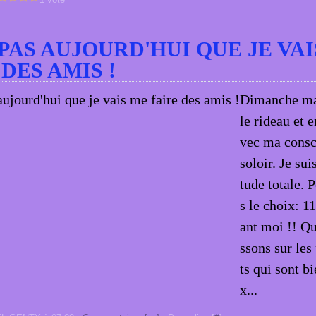
 PAS AUJOURD'HUI QUE JE VA
 DES AMIS !
Dimanche mati
le rideau et e
vec ma consci
soloir. Je sui
tude totale. P
s le choix: 1
ant moi !! Qu
ssons sur les
ts qui sont b
x...