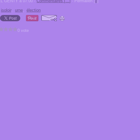
EL GENTY à 07:00 -
Commentaires [
…
]
- Permalien [
#
]
,
isoloir
,
urne
,
élection
0 vote