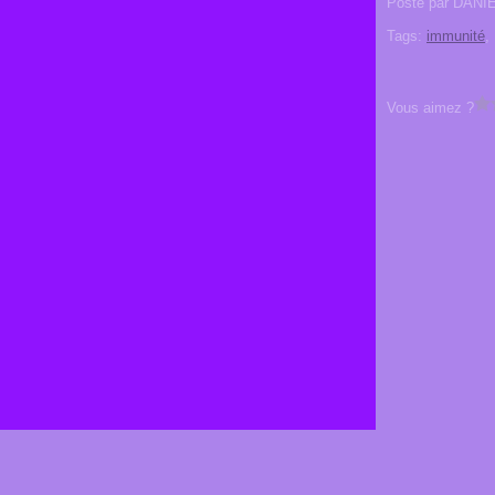
Posté par DANI
Tags:
immunité
Vous aimez ?