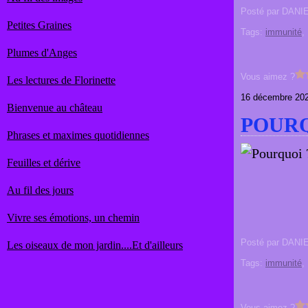
Posté par DANI
Petites Graines
Tags:
immunité
Plumes d'Anges
Vous aimez ?
Les lectures de Florinette
16 décembre 20
Bienvenue au château
POURQ
Phrases et maximes quotidiennes
Feuilles et dérive
Au fil des jours
Vivre ses émotions, un chemin
Posté par DANI
Les oiseaux de mon jardin....Et d'ailleurs
Tags:
immunité
Vous aimez ?