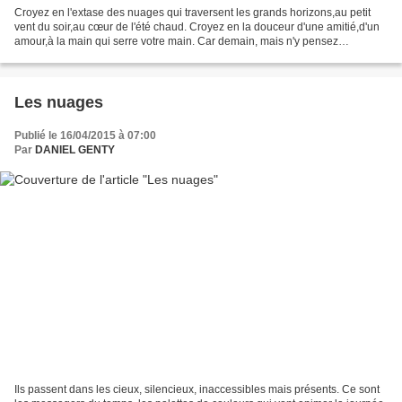
Croyez en l'extase des nuages qui traversent les grands horizons,au petit
vent du soir,au cœur de l'été chaud. Croyez en la douceur d'une amitié,d'un
amour,à la main qui serre votre main. Car demain, mais n'y pensez
pas,demain éclateront peut-être les...
Les nuages
Publié le 16/04/2015 à 07:00
Par
DANIEL GENTY
Ils passent dans les cieux, silencieux, inaccessibles mais présents. Ce sont