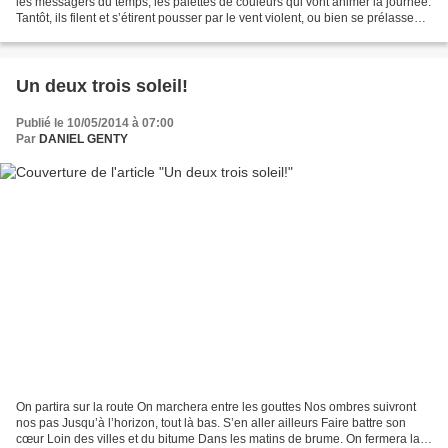
les messagers du temps, les palettes de couleurs qui vont animer la journée.
Tantôt, ils filent et s’étirent pousser par le vent violent, ou bien se prélassent
langoureusement...
Un deux trois soleil!
Publié le 10/05/2014 à 07:00
Par
DANIEL GENTY
On partira sur la route On marchera entre les gouttes Nos ombres suivront
nos pas Jusqu’à l’horizon, tout là bas. S’en aller ailleurs Faire battre son
cœur Loin des villes et du bitume Dans les matins de brume. On fermera la