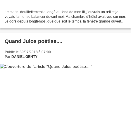
Le matin, douillettement allongé au fond de mon lit, j’ouvrais un œil et je
voyais la mer se balancer devant moi. Ma chambre d’hôtel avait vue sur mer.
Je dors depuis longtemps, quelque soit le temps, la fenêtre grande ouverte
et les volets non fermés....
Quand Julos poétise....
Publié le 30/07/2018 à 07:00
Par
DANIEL GENTY