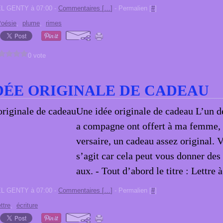
EL GENTY à 07:00 -
Commentaires [
…
]
- Permalien [
#
]
oésie
,
plume
,
rimes
0 vote
DÉE ORIGINALE DE CADEAU
Une idée originale de cadeau L’un de
a compagne ont offert à ma femme, 
versaire, un cadeau assez original. V
s’agit car cela peut vous donner des
aux. - Tout d’abord le titre : Lettre 
EL GENTY à 07:00 -
Commentaires [
…
]
- Permalien [
#
]
ettre
,
écriture