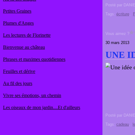
Posté par DANI
Petites Graines
Tags:
écriture
,
P
Plumes d'Anges
Vous aimez ?
Les lectures de Florinette
30 mars 2013
Bienvenue au château
UNE I
Phrases et maximes quotidiennes
Feuilles et dérive
Au fil des jours
Vivre ses émotions, un chemin
Les oiseaux de mon jardin....Et d'ailleurs
Posté par DANI
Tags:
cadeau
,
l