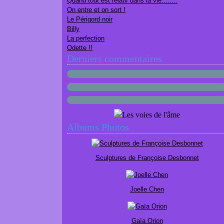
Quand tout est relatif dans la vie........
On entre et on sort !
Le Périgord noir
Billy
La perfection
Odette !!
Derniers commentaires
Albums Photos
Sculptures de Françoise Desbonnet
Joelle Chen
Gaïa Orion