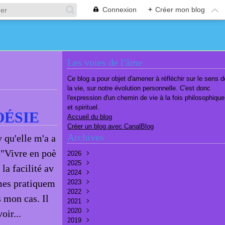
Connexion
+
Créer mon blog
Les voies de l'âme
Ce blog a pour objet d'amener à réfléchir sur le sens d
la vie, sur notre évolution personnelle. C'est donc
l'expression d'un chemin de vie à la fois philosophique
et spirituel.
OÉSIE
Accueil du blog
Créer un blog avec CanalBlog
Archives
 qu'elle m'a a
e"Vivre en poè
2026
2025
Août
(1)
 la facilité av
2024
Juillet
Décembre
(6)
(7)
èmes pratiquem
2023
Juin
Novembre
Décembre
(7)
(6)
(10)
2022
Mai
Octobre
Novembre
Décembre
(7)
(7)
(9)
(9)
s mon cas. Il
2021
Avril
Septembre
Octobre
Novembre
Décembre
(6)
(8)
(9)
(3)
(7)
2020
Mars
Août
Septembre
Octobre
Septembre
Décembre
(6)
(6)
(9)
(10)
(8)
(3)
oir...
2019
Février
Juillet
Août
Septembre
Août
Novembre
Décembre
(7)
(8)
(8)
(8)
(9)
(9)
(9)