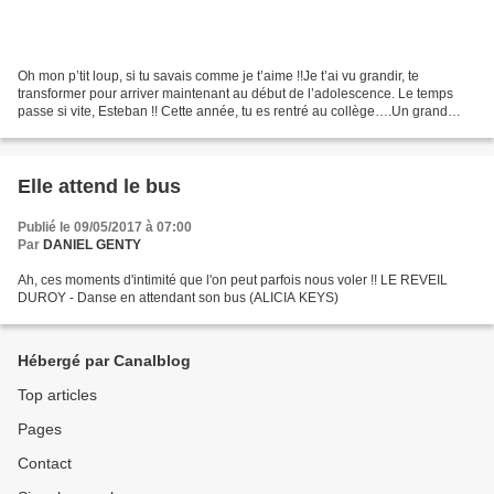
Oh mon p’tit loup, si tu savais comme je t’aime !!Je t’ai vu grandir, te
transformer pour arriver maintenant au début de l’adolescence. Le temps
passe si vite, Esteban !! Cette année, tu es rentré au collège….Un grand
changement dans ta vie. Mais cela...
Elle attend le bus
Publié le 09/05/2017 à 07:00
Par
DANIEL GENTY
Ah, ces moments d'intimité que l'on peut parfois nous voler !! LE REVEIL
DUROY - Danse en attendant son bus (ALICIA KEYS)
Hébergé par Canalblog
Top articles
Pages
Contact