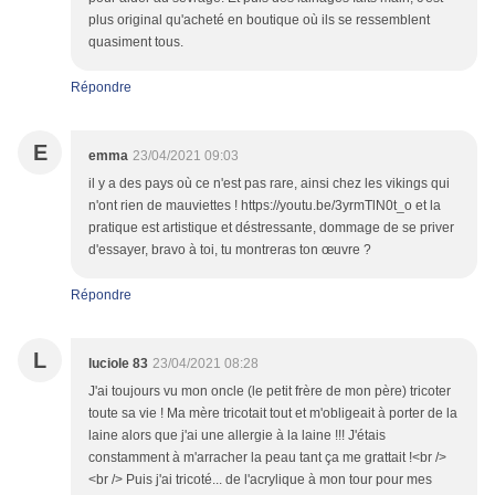
plus original qu'acheté en boutique où ils se ressemblent
quasiment tous.
Répondre
E
emma
23/04/2021 09:03
il y a des pays où ce n'est pas rare, ainsi chez les vikings qui
n'ont rien de mauviettes ! https://youtu.be/3yrmTlN0t_o et la
pratique est artistique et déstressante, dommage de se priver
d'essayer, bravo à toi, tu montreras ton œuvre ?
Répondre
L
luciole 83
23/04/2021 08:28
J'ai toujours vu mon oncle (le petit frère de mon père) tricoter
toute sa vie ! Ma mère tricotait tout et m'obligeait à porter de la
laine alors que j'ai une allergie à la laine !!! J'étais
constamment à m'arracher la peau tant ça me grattait !<br />
<br /> Puis j'ai tricoté... de l'acrylique à mon tour pour mes