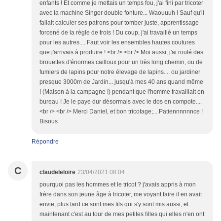
enfants ! Et comme je mettais un temps fou, j'ai fini par tricoter
avec la machine Singer double fonture... Waouuuh ! Sauf qu'il
fallait calculer ses patrons pour tomber juste, apprentissage
forcené de la règle de trois ! Du coup, j'ai travaillé un temps
pour les autres.... Faut voir les ensembles hautes coutures
que j'arrivais à produire ! <br /> <br /> Moi aussi, j'ai roulé des
brouettes d'énormes cailloux pour un très long chemin, ou de
fumiers de lapins pour notre élevage de lapins.... ou jardiner
presque 3000m de Jardin... jusqu'à mes 40 ans quand même
! (Maison à la campagne !) pendant que l'homme travaillait en
bureau ! Je le paye dur désormais avec le dos en compote....
<br /> <br /> Merci Daniel, et bon tricotage;... Patiennnnnnce !
Bisous
Répondre
C
claudeleloire
23/04/2021 08:04
pourquoi pas les hommes et le tricot ? j'avais appris à mon
frère dans son jeune âge à tricoter, me voyant faire il en avait
envie, plus tard ce sont mes fils qui s'y sont mis aussi, et
maintenant c'est au tour de mes petites filles qui elles n'en ont