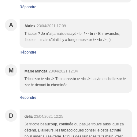
Répondre
A
Alainx
23/04/2021 17:09
Tricoter ? Je n'ai jamais essayé.<br /> <br /> En revanche,
fricoter… mais c'était il y a longtemps.<br /> <br /> ;-)
Répondre
M
Marie Minoza
23/04/2021 12:34
Tricoti<br /> <br /> Tricotons<br /> <br /> La vie est belle<br />
<br /> devant la cheminée
Répondre
D
delia
23/04/2021 12:25
Je tricote beaucoup, confinée ou pas, je trouve aussi que ça
détend. D'ailleurs, les tabacologues conseille cette activité
pour aider au sevrage. Et puis des lainages faits main, c'est