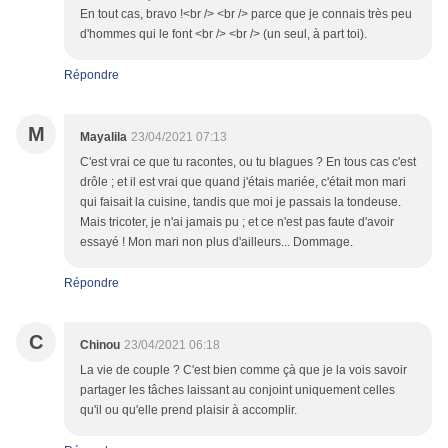
En tout cas, bravo !<br /> <br /> parce que je connais très peu
d'hommes qui le font <br /> <br /> (un seul, à part toi).
Répondre
M
Mayalila
23/04/2021 07:13
C'est vrai ce que tu racontes, ou tu blagues ? En tous cas c'est
drôle ; et il est vrai que quand j'étais mariée, c'était mon mari
qui faisait la cuisine, tandis que moi je passais la tondeuse.
Mais tricoter, je n'ai jamais pu ; et ce n'est pas faute d'avoir
essayé ! Mon mari non plus d'ailleurs... Dommage.
Répondre
C
Chinou
23/04/2021 06:18
La vie de couple ? C'est bien comme çà que je la vois savoir
partager les tâches laissant au conjoint uniquement celles
qu'il ou qu'elle prend plaisir à accomplir.