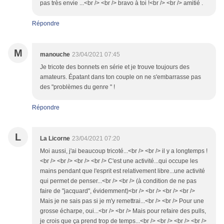
pas très envie ...<br /> <br /> bravo à toi !<br /> <br /> amitié .
Répondre
M
manouche
23/04/2021 07:45
Je tricote des bonnets en série et je trouve toujours des
amateurs. Épatant dans ton couple on ne s'embarrasse pas
des "problèmes du genre " !
Répondre
L
La Licorne
23/04/2021 07:20
Moi aussi, j'ai beaucoup tricoté...<br /> <br /> il y a longtemps !
<br /> <br /> <br /> <br /> C'est une activité...qui occupe les
mains pendant que l'esprit est relativement libre...une activité
qui permet de penser...<br /> <br /> (à condition de ne pas
faire de "jacquard", évidemment)<br /> <br /> <br /> <br />
Mais je ne sais pas si je m'y remettrai...<br /> <br /> Pour une
grosse écharpe, oui...<br /> <br /> Mais pour refaire des pulls,
je crois que ça prend trop de temps...<br /> <br /> <br /> <br />