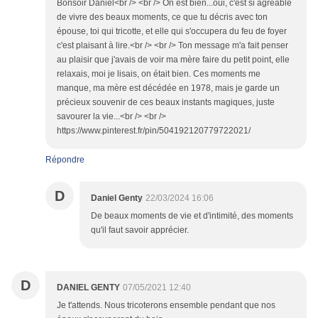
Bonsoir Daniel<br /> <br /> On est bien...oui, c'est si agréable
de vivre des beaux moments, ce que tu décris avec ton
épouse, toi qui tricotte, et elle qui s'occupera du feu de foyer
c'est plaisant à lire.<br /> <br /> Ton message m'a fait penser
au plaisir que j'avais de voir ma mère faire du petit point, elle
relaxais, moi je lisais, on était bien. Ces moments me
manque, ma mère est décédée en 1978, mais je garde un
précieux souvenir de ces beaux instants magiques, juste
savourer la vie...<br /> <br />
https://www.pinterest.fr/pin/504192120779722021/
Répondre
D
Daniel Genty
22/03/2024 16:06
De beaux moments de vie et d'intimité, des moments
qu'il faut savoir apprécier.
D
DANIEL GENTY
07/05/2021 12:40
Je t'attends. Nous tricoterons ensemble pendant que nos