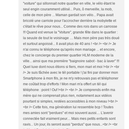
"voiture" qui sillonnait notre quartier en ville, le vélo étant le
seul engin couramment utilisé... Puis, ô merveille, la mob,
celle de mon père ... Maman gardait son vélo... Papa avait
bricolé une carriole pour l'accrocher derrière la mobylette et
c'était le rêve pour nous... Comme des rois dans un carrosse
!!! Quand est venue la "Voiture", grande fête dans le quartier :
la seuule de tout le voisinage .... Mais mon père pas très doué
et surtout angoissé... Il avait plus de 40 ans ! <br /> <br /> Je
n'ai connu le téléphone qu'après mon mariage ... et encore,
chez le concierge du premier quartier HLM moderne de la
ville... ainsi que ma première "baignoire sabot - bac à laver" !!!
Quel luxe dont nous étions si fiers, mon mari et moi !<br /> <br
/> Je suis fâchée avec le tél portable ! j'ai fini par donner mon
Smartphone à mon fils, je ne m'y retrouvais pas et téléphoner
me coûtait trop d'efforts ! Mon mari m'a offert un tél qui
téléphone : point ! Ouf !<br /> <br /> Je comprends enfin ma
mère qui ne comprenait plus rien, notamment aux vidéos
pourtant si simples, restées accessibles à mon niveau !<br />
<br /> Cette fois, ma génération lui ressemble bcp ! Toutes
mes amies sont "perdues" et moi souvent aussi.... L'avenir
connectée fait vraiment peur.... Mais mes petits enfants sont
ravis... Un jour, ils seront aussi "perdus" que nous...<br /> <br