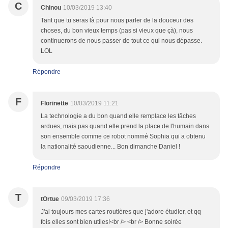
C
Chinou
10/03/2019 13:40
Tant que tu seras là pour nous parler de la douceur des
choses, du bon vieux temps (pas si vieux que çà), nous
continuerons de nous passer de tout ce qui nous dépasse.
LOL
Répondre
F
Florinette
10/03/2019 11:21
La technologie a du bon quand elle remplace les tâches
ardues, mais pas quand elle prend la place de l'humain dans
son ensemble comme ce robot nommé Sophia qui a obtenu
la nationalité saoudienne... Bon dimanche Daniel !
Répondre
T
tOrtue
09/03/2019 17:36
J'ai toujours mes cartes routières que j'adore étudier, et qq
fois elles sont bien utiles!<br /> <br /> Bonne soirée