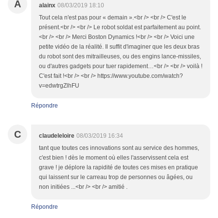
A
alainx
08/03/2019 18:10
Tout cela n'est pas pour « demain ».<br /> <br /> C'est le
présent.<br /> <br /> Le robot soldat est parfaitement au point.
<br /> <br /> Merci Boston Dynamics !<br /> <br /> Voici une
petite vidéo de la réalité. Il suffit d'imaginer que les deux bras
du robot sont des mitrailleuses, ou des engins lance-missiles,
ou d'autres gadgets pour tuer rapidement…<br /> <br /> voilà !
C'est fait !<br /> <br /> https://www.youtube.com/watch?
v=edwtrgZlhFU
Répondre
C
claudeleloire
08/03/2019 16:34
tant que toutes ces innovations sont au service des hommes,
c'est bien ! dès le moment où elles l'asservissent cela est
grave ! je déplore la rapidité de toutes ces mises en pratique
qui laissent sur le carreau trop de personnes ou âgées, ou
non initiées ...<br /> <br /> amitié .
Répondre