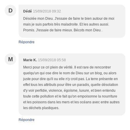
D
Dédé
15/09/2018 09:32
Désolée mon Dieu. J'essaie de faire le bien autour de moi
mais je suis parfois très maladroite. Et les autres aussi.
Promis. J'essaie de faire mieux. Bécots mon Dieu .
Répondre
M
Marie K.
15/09/2018 05:58
Merci pour ce cri plein de vérité. Il est rare de rencontrer
quelqu'un qui ose dire le nom de Dieu sur un blog, ou alors
juste pour dire qu'il ou elle n'y croit pas. La terre présente en
effet tous les attributs pour être un paradis, quelle désolation
d'y voir perfidie, violence, égoïsme, luxure, et bien entendu
toute cette pollution et le fait qu'on empoisonne la nourriture
et les poissons dans les mers et les océans avec entre autres
les déchets plastiques.
Répondre