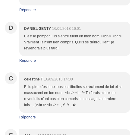
Répondre
D
DANIEL GENTY
16/09/2018 16:01
C'est le pompon ! Ils s’entre tuent en mon nom !!<br /> <br />
Vraiment ils n'ont rien compris. Qu'ils se débrouillent, je
reviendrais plus tard !
Répondre
C
celestine T
16/09/2018 14:30
Et le pire, c'est que tous ces fifrelins se réclament de toi et se
massacrent en ton nom...<br /> <br /> Tu ferais mieux de
revenir ils n'ont pas bien compris le message la dernière
fois... ;-)<br /> <br /> •.¸¸.•*`*•.¸¸✿
Répondre