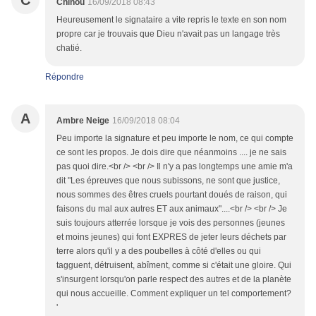
C
Chinou
16/09/2018 08:43
Heureusement le signataire a vite repris le texte en son nom
propre car je trouvais que Dieu n'avait pas un langage très
chatié.
Répondre
A
Ambre Neige
16/09/2018 08:04
Peu importe la signature et peu importe le nom, ce qui compte
ce sont les propos. Je dois dire que néanmoins .... je ne sais
pas quoi dire.<br /> <br /> Il n'y a pas longtemps une amie m'a
dit "Les épreuves que nous subissons, ne sont que justice,
nous sommes des êtres cruels pourtant doués de raison, qui
faisons du mal aux autres ET aux animaux"....<br /> <br /> Je
suis toujours atterrée lorsque je vois des personnes (jeunes
et moins jeunes) qui font EXPRES de jeter leurs déchets par
terre alors qu'il y a des poubelles à côté d'elles ou qui
tagguent, détruisent, abîment, comme si c'était une gloire. Qui
s'insurgent lorsqu'on parle respect des autres et de la planète
qui nous accueille. Comment expliquer un tel comportement?
'