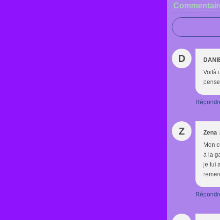
Commentair
D
DANI
Voilà 
pense 
Répondr
Z
Zena
Mon co
à la g
je lui
remerci
Répondr