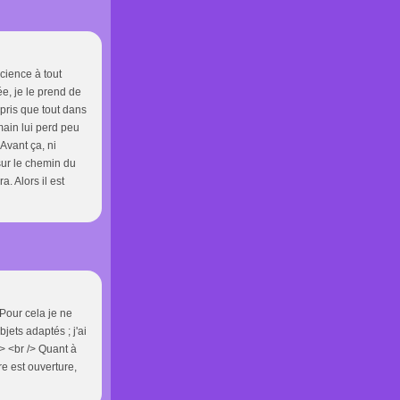
cience à tout
e, je le prend de
mpris que tout dans
main lui perd peu
 Avant ça, ni
 sur le chemin du
a. Alors il est
Pour cela je ne
ets adaptés ; j'ai
/> <br /> Quant à
re est ouverture,