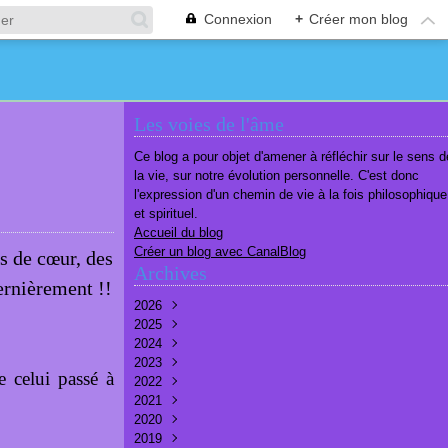
Connexion
+
Créer mon blog
Les voies de l'âme
Ce blog a pour objet d'amener à réfléchir sur le sens d
la vie, sur notre évolution personnelle. C'est donc
l'expression d'un chemin de vie à la fois philosophique
et spirituel.
Accueil du blog
Créer un blog avec CanalBlog
s de cœur, des
Archives
ernièrement !!
2026
2025
Août
(1)
2024
Juillet
Décembre
(6)
(7)
2023
Juin
Novembre
Décembre
(7)
(6)
(10)
 celui passé à
2022
Mai
Octobre
Novembre
Décembre
(7)
(7)
(9)
(9)
2021
Avril
Septembre
Octobre
Novembre
Décembre
(6)
(8)
(9)
(3)
(7)
2020
Mars
Août
Septembre
Octobre
Septembre
Décembre
(6)
(6)
(9)
(10)
(8)
(3)
2019
Février
Juillet
Août
Septembre
Août
Novembre
Décembre
(7)
(8)
(8)
(8)
(9)
(9)
(9)