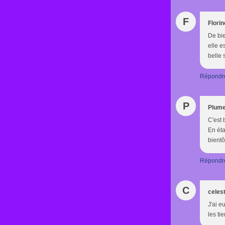
F
Florin
De bie
elle e
belle 
Répondr
P
Plume
C'est 
En éta
bientô
Répondr
C
celest
J'ai e
les ti