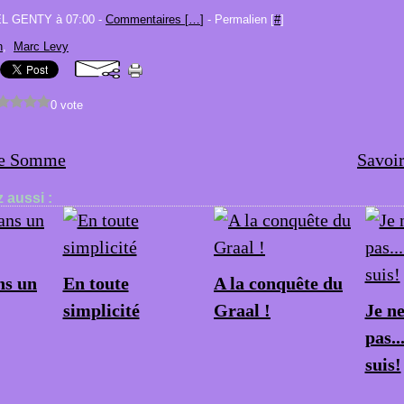
EL GENTY à 07:00 -
Commentaires [
…
]
- Permalien [
#
]
n
,
Marc Levy
0 vote
de Somme
Savoir 
 aussi :
s un
En toute
A la conquête du
simplicité
Graal !
Je n
pas..
suis!