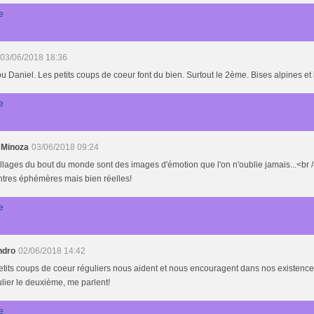
e
03/06/2018 18:36
 Daniel. Les petits coups de coeur font du bien. Surtout le 2ème. Bises alpines et
e
 Minoza
03/06/2018 09:24
llages du bout du monde sont des images d'émotion que l'on n'oublie jamais...<br />
ntres éphémères mais bien réelles!
e
ndro
02/06/2018 14:42
tits coups de coeur réguliers nous aident et nous encouragent dans nos existences
ulier le deuxième, me parlent!
e