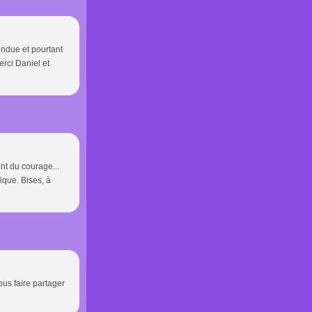
endue et pourtant
rci Daniel et
ent du courage...
fique. Bises, à
ous faire partager