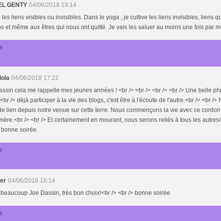
EL GENTY
04/06/2018 19:14
 les liens visibles ou invisibles. Dans le yoga , je cultive les liens invisibles, liens q
 et même aux êtres qui nous ont quitté. Je vais les saluer au moins une fois par mo
e
lola
04/06/2018 17:22
ssin cela me rappelle mes jeunes années ! <br /> <br /> <br /> <br /> Une belle p
 <br /> déjà participer à la vie des blogs, c'est être à l'écoute de l'autre.<br /> <br
de lien depuis notre venue sur cette terre. Nous commençons la vie avec ce cordon 
mère.<br /> <br /> Et certainement en mourant, nous serons reliés à tous les autres/
s bonne soirée.
e
der
04/06/2018 16:14
 beaucoup Joe Dassin, très bon choix!<br /> <br /> bonne soirée
e