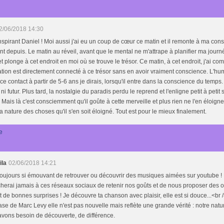
2/06/2018 14:30
nspirant Daniel ! Moi aussi j'ai eu un coup de cœur ce matin et il remonte à ma cons
 depuis. Le matin au réveil, avant que le mental ne m'attrape à planifier ma journé
et plonge à cet endroit en moi où se trouve le trésor. Ce matin, à cet endroit, j'ai co
ation est directement connecté à ce trésor sans en avoir vraiment conscience. L'hu
ce contact à partir de 5-6 ans je dirais, lorsqu'il entre dans la conscience du temps.
ni futur. Plus tard, la nostalgie du paradis perdu le reprend et l'enligne petit à petit
. Mais là c'est consciemment qu'il goûte à cette merveille et plus rien ne l'en éloigner
a nature des choses qu'il s'en soit éloigné. Tout est pour le mieux finalement.
e
ila
02/06/2018 14:21
toujours si émouvant de retrouver ou découvrir des musiques aimées sur youtube ! 
herai jamais à ces réseaux sociaux de retenir nos goûts et de nous proposer des obj
t de bonnes surprises ! Je découvre ta chanson avec plaisir, elle est si douce...<br 
ase de Marc Levy elle n'est pas nouvelle mais reflète une grande vérité : notre natu
vons besoin de découverte, de différence.