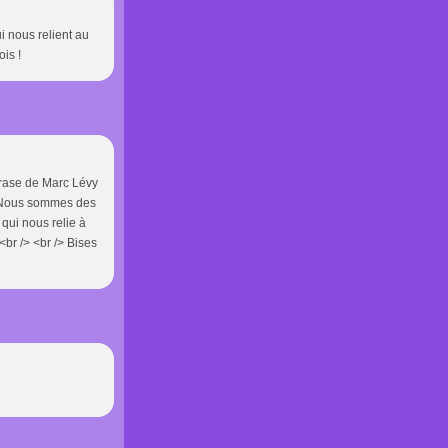
ui nous relient au
is !
hrase de Marc Lévy
 /> Nous sommes des
qui nous relie à
<br /> <br /> Bises