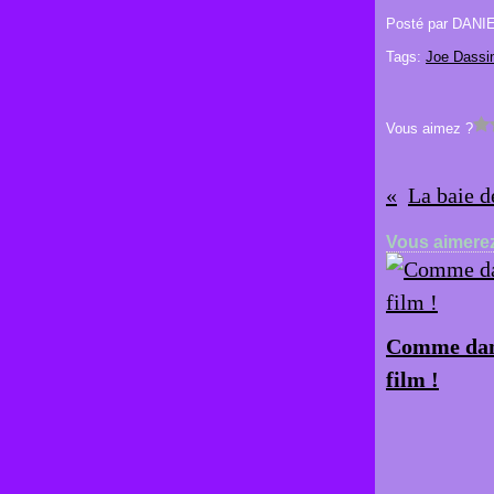
Posté par DANI
Tags:
Joe Dassi
Vous aimez ?
La baie 
Vous aimerez
Comme dan
film !