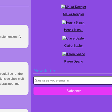
Maïka Koegler
Henrik Kinski
implement on n'y
Claire Basler
Karen Spano
Newsletter
voulait se rendre
50kms de chez moi)
es bras pour me