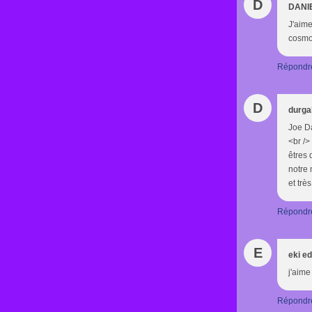
D
DANI
J'aime
cosmos
Répondr
D
durga
Joe Da
<br />
êtres 
notre 
et trè
Répondr
E
eki e
j'aime
Répondr