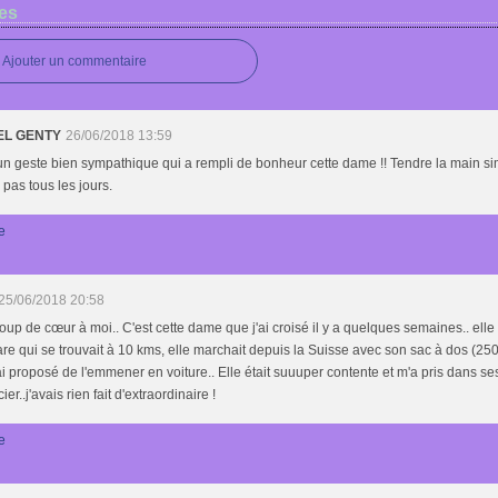
es
Ajouter un commentaire
EL GENTY
26/06/2018 13:59
un geste bien sympathique qui a rempli de bonheur cette dame !! Tendre la main s
pas tous les jours.
e
25/06/2018 20:58
up de cœur à moi.. C'est cette dame que j'ai croisé il y a quelques semaines.. elle 
are qui se trouvait à 10 kms, elle marchait depuis la Suisse avec son sac à dos (2
 ai proposé de l'emmener en voiture.. Elle était suuuper contente et m'a pris dans s
er..j'avais rien fait d'extraordinaire !
e