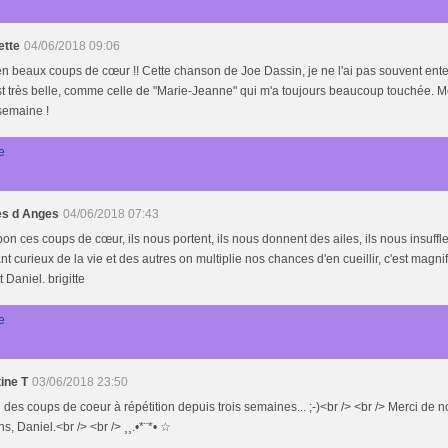
ette
04/06/2018 09:06
n beaux coups de cœur !! Cette chanson de Joe Dassin, je ne l'ai pas souvent ent
st très belle, comme celle de "Marie-Jeanne" qui m'a toujours beaucoup touchée. Me
semaine !
e
s d Anges
04/06/2018 07:43
bon ces coups de cœur, ils nous portent, ils nous donnent des ailes, ils nous insuffl
nt curieux de la vie et des autres on multiplie nos chances d'en cueillir, c'est magni
t Daniel. brigitte
e
ine T
03/06/2018 23:50
u des coups de coeur à répétition depuis trois semaines... ;-)<br /> <br /> Merci de n
ens, Daniel.<br /> <br /> ¸¸.•*¨*• ☆