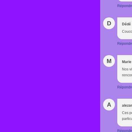
Répondr
D
Dédé
Coucou
Répondr
M
Marie
Nos vi
renco
Répondr
A
aleza
Ces pe
partic
Répondr