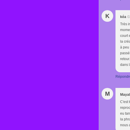
K
kéa
0
Très i
moment
court 
la cré
à peu 
passé 
retour
dans l
Répondr
M
Mayal
C'est 
reproc
eu tan
la phr
nous a