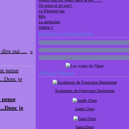
Quand tout est relatif dans la vie........
On entre et on sort !
Le Périgord noir
Billy
La perfection
Odette !!
Derniers commentaires
dire oui ....
Albums Photos
Sculptures de Françoise Desbonnet
e pense
....Donc je
Joelle Chen
Gaïa Orion