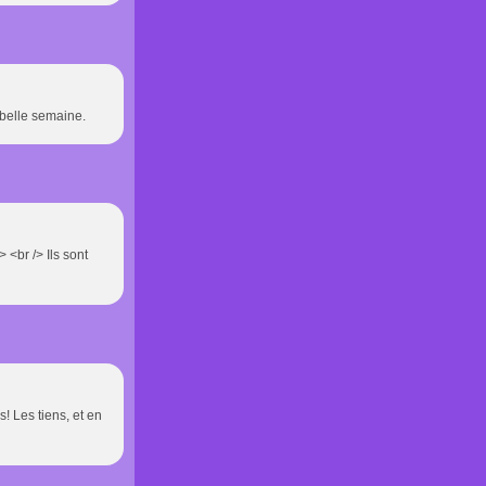
 belle semaine.
 <br /> Ils sont
! Les tiens, et en