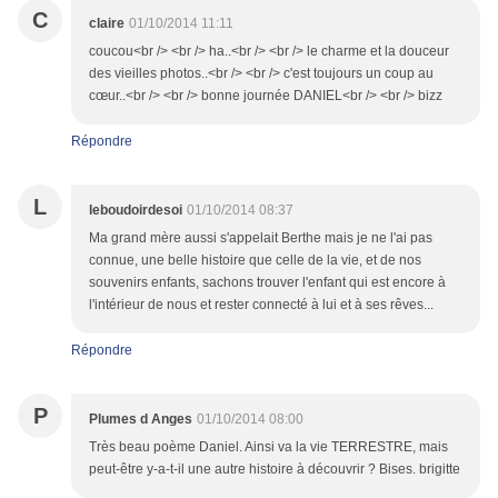
C
claire
01/10/2014 11:11
coucou<br /> <br /> ha..<br /> <br /> le charme et la douceur
des vieilles photos..<br /> <br /> c'est toujours un coup au
cœur..<br /> <br /> bonne journée DANIEL<br /> <br /> bizz
Répondre
L
leboudoirdesoi
01/10/2014 08:37
Ma grand mère aussi s'appelait Berthe mais je ne l'ai pas
connue, une belle histoire que celle de la vie, et de nos
souvenirs enfants, sachons trouver l'enfant qui est encore à
l'intérieur de nous et rester connecté à lui et à ses rêves...
Répondre
P
Plumes d Anges
01/10/2014 08:00
Très beau poème Daniel. Ainsi va la vie TERRESTRE, mais
peut-être y-a-t-il une autre histoire à découvrir ? Bises. brigitte