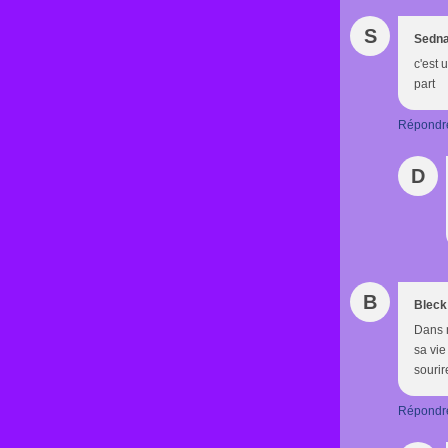
S
Sedn
c'est 
part
Répondr
D
B
Bleck
Dans n
sa vie
sourir
Répondr