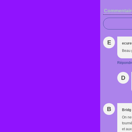
Commentair
E
ecure
Beau p
Répondr
D
B
Bridg
On ne 
tourné
et aux