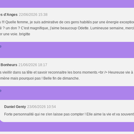
s d'Anges
22/06/2026 15:38
 !!! Quelle femme, je suis admirative de ces gens habités par une énergie exceptio
té ? un don ? C'est magnifique, j'aime beaucoup Odette. Lumineuse semaine, merc
r une voie. brigitte
e
s Bonheurs
21/06/2026 18:17
 vieillir dans sa tête et savoir reconnaitre les bons moments.<br /> Heureuse vie à
mène mais pourquoi pas ! Belle fin de dimanche.
e
Daniel Genty
23/06/2026 10:54
Forte personnalité qui ne s'en laisse pas compter ! Elle aime la vie et va souvent