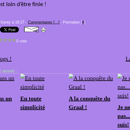
st loin d’être finie !
 Genty à 18:27 -
Commentaires [
…
]
- Permalien [
#
]
0 vote
logs !
L
 aussi :
s un
En toute
A la conquête du
simplicité
Graal !
Je n
pas..
suis!