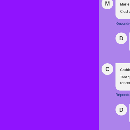
M
Marie
C'est 
Répondr
D
C
Cathi
Tant q
rencont
Répondr
D