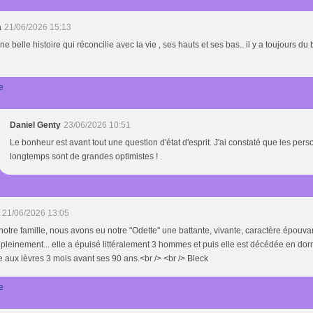
a
21/06/2026 15:13
une belle histoire qui réconcilie avec la vie , ses hauts et ses bas.. il y a toujours 
e
Daniel Genty
23/06/2026 10:51
Le bonheur est avant tout une question d'état d'esprit. J'ai constaté que les pers
longtemps sont de grandes optimistes !
21/06/2026 13:05
otre famille, nous avons eu notre "Odette" une battante, vivante, caractère épouvant
 pleinement... elle a épuisé littéralement 3 hommes et puis elle est décédée en dorm
e aux lèvres 3 mois avant ses 90 ans.<br /> <br /> Bleck
e