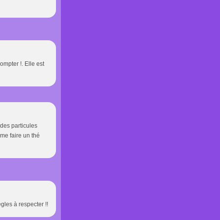
mpter !. Elle est
 des particules
 me faire un thé
ègles à respecter !!