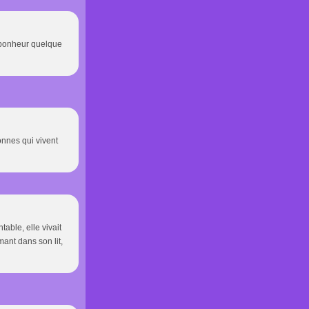
du bonheur quelque
onnes qui vivent
able, elle vivait
ant dans son lit,