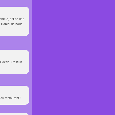
nnelle, est-ce une
i Daniel de nous
 Odette. C'est un
 au restaurant !