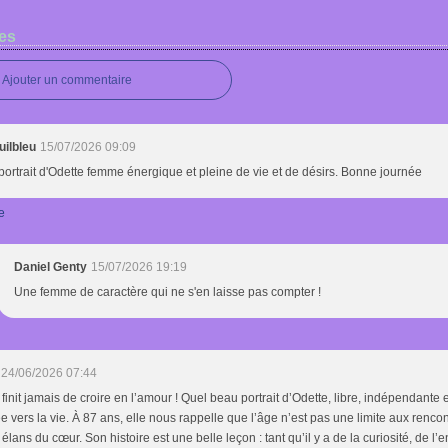
es
Ajouter un commentaire
uilbleu
15/07/2026 09:09
ortrait d'Odette femme énergique et pleine de vie et de désirs. Bonne journée
e
Daniel Genty
15/07/2026 19:19
Une femme de caractère qui ne s'en laisse pas compter !
24/06/2026 07:44
finit jamais de croire en l’amour ! Quel beau portrait d’Odette, libre, indépendante
e vers la vie. À 87 ans, elle nous rappelle que l’âge n’est pas une limite aux rencon
 élans du cœur. Son histoire est une belle leçon : tant qu’il y a de la curiosité, de l’e