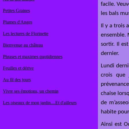
facile. Veu
Petites Graines
les bals mus
Plumes d'Anges
Il y a troi
Les lectures de Florinette
ensemble. M
sortir. Il e
Bienvenue au château
dernier.
Phrases et maximes quotidiennes
Lundi derni
Feuilles et dérive
crois que 
Au fil des jours
prévenance.
Vivre ses émotions, un chemin
chaise lor
de m’asseoi
Les oiseaux de mon jardin....Et d'ailleurs
habite pour
Ainsi est O