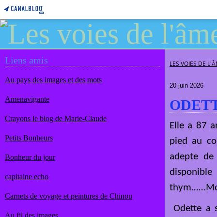
Liens amis
LES VOIES DE L'
Au pays des images et des mots
20 juin 2026
Amenavigante
ODETT
Crayons le blog de Marie-Claude
Elle a 87 a
Petits Bonheurs
pied au co
adepte de 
Bonheur du jour
disponible
capitaine echo
thym……Moi à
Carnets de voyage et peintures de Chinou
Odette a so
Au fil des images