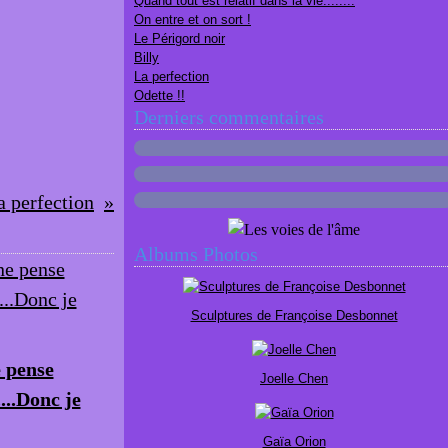
Quand tout est relatif dans la vie........
On entre et on sort !
Le Périgord noir
Billy
La perfection
Odette !!
Derniers commentaires
a perfection
Albums Photos
Sculptures de Françoise Desbonnet
e pense
Joelle Chen
....Donc je
Gaïa Orion