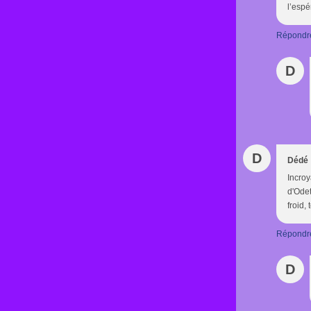
l’espé
Répondr
D
D
Dédé
Incroy
d'Odet
froid,
Répondr
D