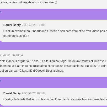
rance, la vie continue de nous surprendre 😉
e
Daniel Genty
25/06/2026 10:00
C'est un exemple pour beaucoup ! Odette a son caractère et ne s'en laisse pas co
jeune dans sa tête !
23/06/2026 13:34
able Odette! Larguer à 87 ans, il en faut du courage. On devrait toutes et tous avoir
te en nous. Pour faire ce qu'on aime et ne pas se laisser dicter sa vie. Allez, je vais
 tout en dansant à la santé d'Odette! Bises alpines.
e
Daniel Genty
25/06/2026 09:58
C'est ça la liberté !! Aller oust les conventions, les limites que l'on s'impose, les r