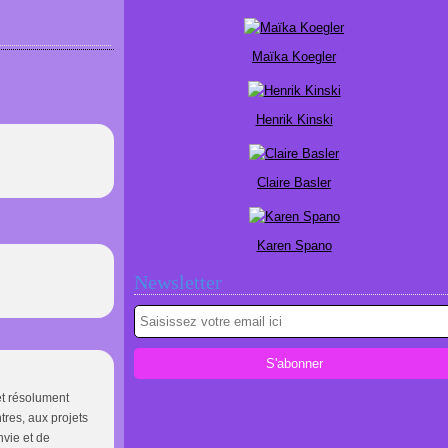
Maïka Koegler
Henrik Kinski
Claire Basler
Karen Spano
Newsletter
 et résolument
tres, aux projets
nvie et de