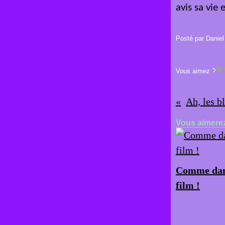
avis sa vie e
Posté par Daniel
Vous aimez ?
Ah, les b
Vous aimerez
Comme dan
film !