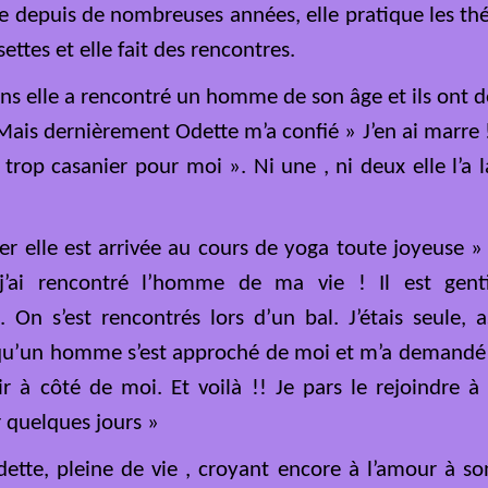
ve depuis de nombreuses années, elle pratique les th
ettes et elle fait des rencontres.
s ans elle a rencontré un homme de son âge et ils ont d
ais dernièrement Odette m’a confié » J’en ai marre !
st trop casanier pour moi ». Ni une , ni deux elle l’a 
er elle est arrivée au cours de yoga toute joyeuse » ç
j’ai rencontré l’homme de ma vie ! Il est genti
 On s’est rencontrés lors d’un bal. J’étais seule, 
squ’un homme s’est approché de moi et m’a demandé l
r à côté de moi. Et voilà !! Je pars le rejoindre à
 quelques jours »
dette, pleine de vie , croyant encore à l’amour à s