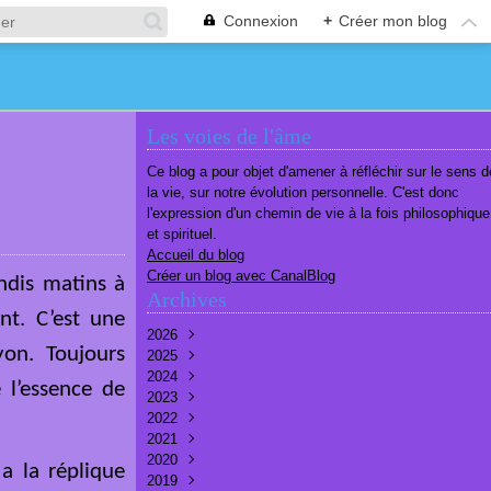
Connexion
+
Créer mon blog
Les voies de l'âme
Ce blog a pour objet d'amener à réfléchir sur le sens d
la vie, sur notre évolution personnelle. C'est donc
l'expression d'un chemin de vie à la fois philosophique
et spirituel.
Accueil du blog
Créer un blog avec CanalBlog
undis matins à
Archives
t. C’est une
2026
on. Toujours
2025
Août
(1)
2024
Juillet
Décembre
(6)
(7)
 l’essence de
2023
Juin
Novembre
Décembre
(7)
(6)
(10)
2022
Mai
Octobre
Novembre
Décembre
(7)
(7)
(9)
(9)
2021
Avril
Septembre
Octobre
Novembre
Décembre
(6)
(8)
(9)
(3)
(7)
2020
Mars
Août
Septembre
Octobre
Septembre
Décembre
(6)
(6)
(9)
(10)
(8)
(3)
a la réplique
2019
Février
Juillet
Août
Septembre
Août
Novembre
Décembre
(7)
(8)
(8)
(8)
(9)
(9)
(9)