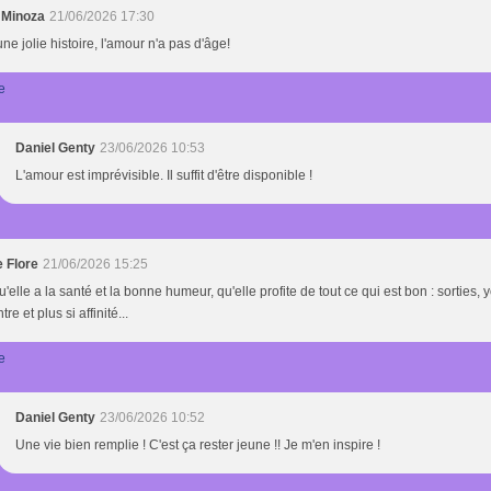
 Minoza
21/06/2026 17:30
une jolie histoire, l'amour n'a pas d'âge!
e
Daniel Genty
23/06/2026 10:53
L'amour est imprévisible. Il suffit d'être disponible !
e Flore
21/06/2026 15:25
u'elle a la santé et la bonne humeur, qu'elle profite de tout ce qui est bon : sorties,
re et plus si affinité...
e
Daniel Genty
23/06/2026 10:52
Une vie bien remplie ! C'est ça rester jeune !! Je m'en inspire !