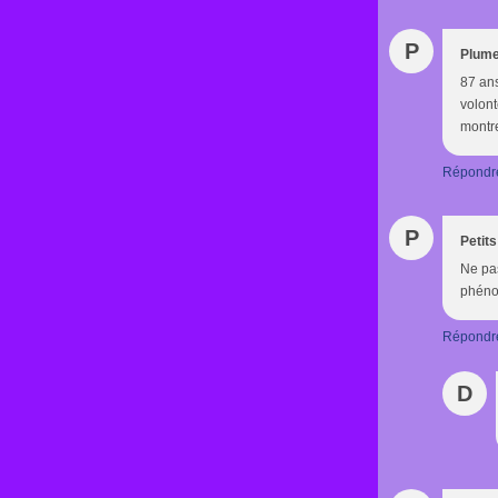
P
Plume
87 ans
volon
montre
Répondr
P
Petit
Ne pas
phéno
Répondr
D