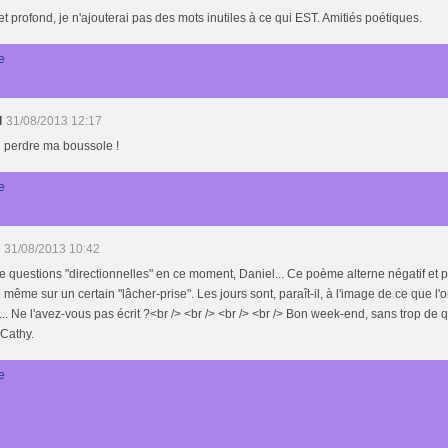
t profond, je n'ajouterai pas des mots inutiles à ce qui EST. Amitiés poétiques.
e
l
31/08/2013 12:17
u perdre ma boussole !
e
31/08/2013 10:42
 questions "directionnelles" en ce moment, Daniel... Ce poème alterne négatif et po
même sur un certain "lâcher-prise". Les jours sont, paraît-il, à l'image de ce que l'o
... Ne l'avez-vous pas écrit ?<br /> <br /> <br /> <br /> Bon week-end, sans trop de q
 Cathy.
e