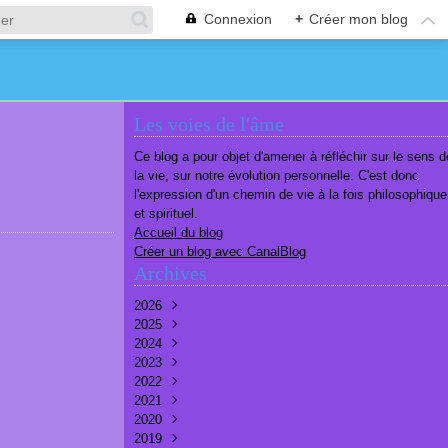
Connexion
+
Créer mon blog
Les voies de l'âme
Ce blog a pour objet d'amener à réfléchir sur le sens d
la vie, sur notre évolution personnelle. C'est donc
l'expression d'un chemin de vie à la fois philosophique
et spirituel.
Accueil du blog
Créer un blog avec CanalBlog
Archives
2026
2025
Août
(1)
2024
Juillet
Décembre
(6)
(7)
2023
Juin
Novembre
Décembre
(7)
(6)
(10)
2022
Mai
Octobre
Novembre
Décembre
(7)
(7)
(9)
(9)
2021
Avril
Septembre
Octobre
Novembre
Décembre
(6)
(8)
(9)
(3)
(7)
2020
Mars
Août
Septembre
Octobre
Septembre
Décembre
(6)
(6)
(9)
(10)
(8)
(3)
2019
Février
Juillet
Août
Septembre
Août
Novembre
Décembre
(7)
(8)
(8)
(8)
(9)
(9)
(9)