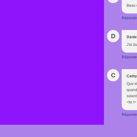
Beau e
Répondr
D
Danie
J'ai d
Répondr
C
Cathy
Que de
quand 
soient
<br />
Répondr