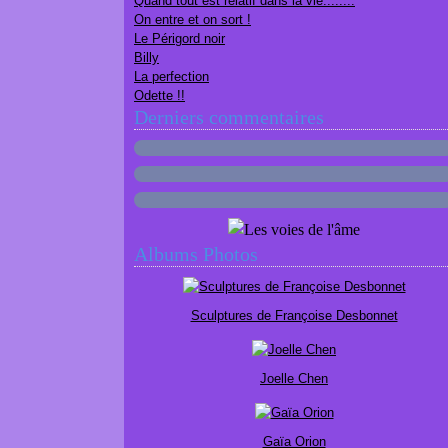
Quand tout est relatif dans la vie........
On entre et on sort !
Le Périgord noir
Billy
La perfection
Odette !!
Derniers commentaires
Albums Photos
Sculptures de Françoise Desbonnet
Joelle Chen
Gaïa Orion