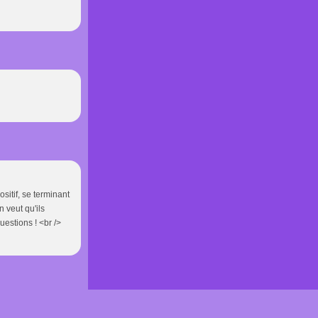
sitif, se terminant
n veut qu'ils
uestions ! <br />