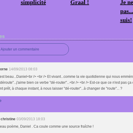
simplicité
Graal !
Je n
pas..
suis!
es
Ajouter un commentaire
corne
14/09/2013 08:03
'est beau...Daniel<br /> <br /> Et vivant...comme la vie quotidienne qui nous emmè
déroute"...j'aime bien ce verbe "dé-router"...<br /> <br /> Est-ce que ce n'est pas ça 
nt prêt, à chaque instant, à nous laisser "dé-router"...à changer de "route"... ?
e
 christine
03/09/2013 18:03
beau poème, Daniel . Ca coule comme une source fraîche !