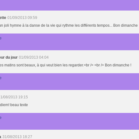
ette
01/09/2013 09:59
un joli hymne à la danse de la vie qui rythme les différents tempos... Bon dimanche 
e
ur du jour
01/09/2013 04:04
es matins sont beaux, à qui veut bien les regarder.<br /> <br /> Bon dimanche !
e
1/08/2013 19:15
diem! beau texte
e
a
31/08/2013 18:27