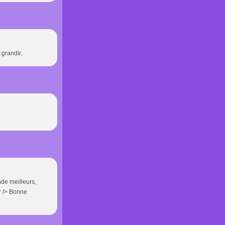
 grandir.
nde meilleurs,
br /> Bonne