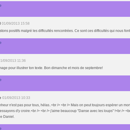
e
l
01/09/2013 15:58
stons positifs malgré les difficultés rencontrées. Ce sont ces difficultés qui nous font
e
1/09/2013 11:36
image pour illustrer ton texte. Bon dimanche et mois de septembre!
e
e
01/09/2013 10:33
heur n'est pas pour tous, hélas..<br /> <br /> Mais on peut toujours espérer un mo
 essayons d'y croire.<br /> <br /> j'aime beaucoup "Danse avec les loups" !<br /> <
e Daniel.
e