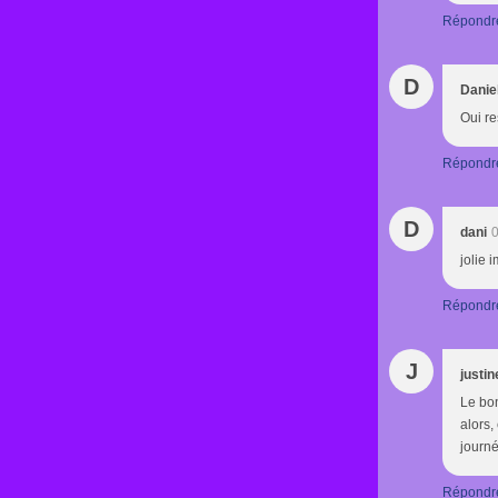
Répondr
D
Danie
Oui re
Répondr
D
dani
0
jolie 
Répondr
J
justin
Le bon
alors,
journé
Répondr