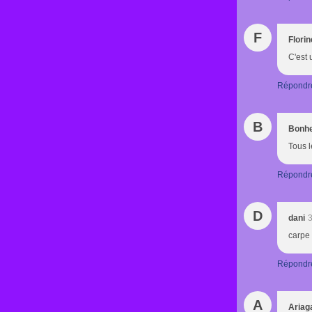
F
Florin
C'est 
Répondr
B
Bonhe
Tous l
Répondr
D
dani
3
carpe 
Répondr
A
Ariag