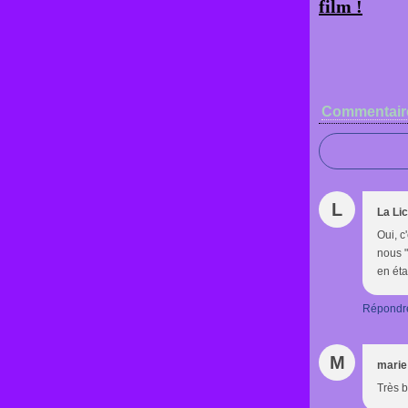
film !
Commentair
L
La Li
Oui, c
nous "
en éta
Répondr
M
marie
Très 