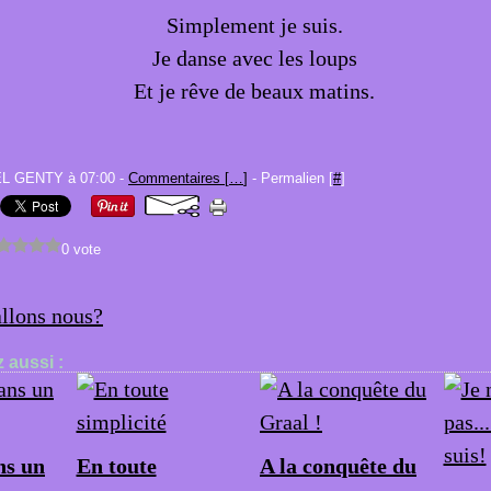
Simplement je suis.
Je danse avec les loups
Et je rêve de beaux matins.
EL GENTY à 07:00 -
Commentaires [
…
]
- Permalien [
#
]
0 vote
llons nous?
 aussi :
s un
En toute
A la conquête du