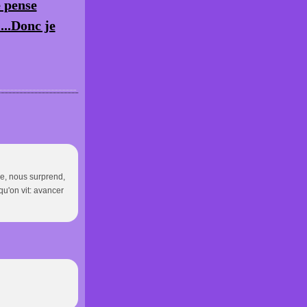
e pense
....Donc je
ne, nous surprend,
qu'on vit: avancer