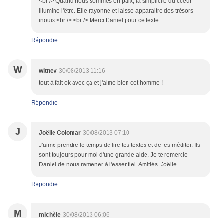
<br /> Quand nous sommes en paix, la simplicité du coeur
illumine l'être. Elle rayonne et laisse apparaitre des trésors
inouïs.<br /> <br /> Merci Daniel pour ce texte.
Répondre
W
witney
30/08/2013 11:16
tout à fait ok avec ça et j'aime bien cet homme !
Répondre
J
Joëlle Colomar
30/08/2013 07:10
J'aime prendre le temps de lire tes textes et de les méditer. Ils
sont toujours pour moi d'une grande aide. Je te remercie
Daniel de nous ramener à l'essentiel. Amitiés. Joëlle
Répondre
M
michèle
30/08/2013 06:06