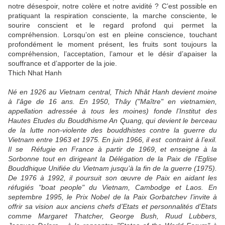
notre désespoir, notre colère et notre avidité ? C’est possible en
pratiquant la respiration consciente, la marche consciente, le
sourire conscient et le regard profond qui permet la
compréhension. Lorsqu’on est en pleine conscience, touchant
profondément le moment présent, les fruits sont toujours la
compréhension, l’acceptation, l’amour et le désir d’apaiser la
souffrance et d’apporter de la joie.
Thich Nhat Hanh
Né en 1926 au Vietnam central, Thich Nhât Hanh devient moine
à l'âge de 16 ans. En 1950, Thây ("Maître" en vietnamien,
appellation adressée à tous les moines) fonde l’Institut des
Hautes Etudes du Bouddhisme An Quang, qui devient le berceau
de la lutte non-violente des bouddhistes contre la guerre du
Vietnam entre 1963 et 1975. En juin 1966, il est contraint à l’exil.
Il se Réfugie en France à partir de 1969, et enseigne à la
Sorbonne tout en dirigeant la Délégation de la Paix de l’Eglise
Bouddhique Unifiée du Vietnam jusqu’à la fin de la guerre (1975).
De 1976 à 1992, il poursuit son œuvre de Paix en aidant les
réfugiés "boat people" du Vietnam, Cambodge et Laos. En
septembre 1995, le Prix Nobel de la Paix Gorbatchev l’invite à
offrir sa vision aux anciens chefs d’Etats et personnalités d’Etats
comme Margaret Thatcher, George Bush, Ruud Lubbers,