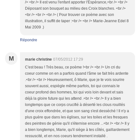
/> <br /> Il est venu l'enfant apporter l'Espérance,<br /> <br />
Déposant son bouquet au milieu des Croix blanches. <br />
<br /> <br /> <br /> ( Pour trouver ce poème avec son
illustration, il suffit de taper :<br /> <br /> Marie-Jeanne Edel 8
Mai 2009 .)
Répondre
M
marie christine
07/05/2012 17:29
C'est beau ! Très beau, ce poème !<br /> <br /> Un cri du
coeur comme on en a parfois quand l'âme se fait très ardente
.<br /> <br /> Heureusement, ô Marie, que je te vois sourire
souvent aussi, espiègle même parfois, toi qui connais le
coeur profond des hommes, toi qui vois loin devant et sais
déjà la gloire future qui les attend .<br /> <br /> Il y a bien
longtemps que ce corps crucifié à déserté les clous rouillés
d'une croix effondrée, et que son sang s'est desséché ! Il n'y a
plus guère que dans les églises, sur les toiles et les fresques
des peintres de génie qu'il s'éternise encore ...<br /> <br /> Il y
a bien longtemps, Marie, qu'il siège à tes côtés, gaillardement
ressuscité, et en nos coeurs tendrement installé .