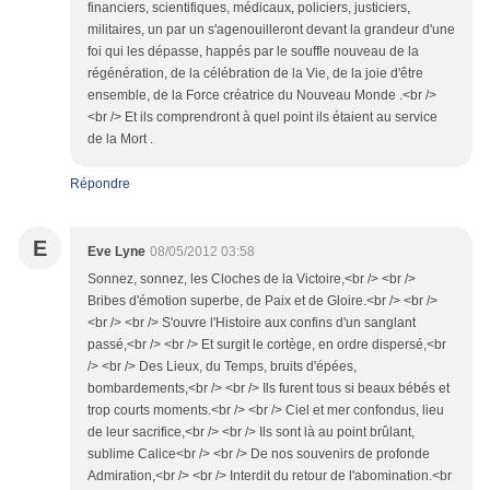
financiers, scientifiques, médicaux, policiers, justiciers,
militaires, un par un s'agenouilleront devant la grandeur d'une
foi qui les dépasse, happés par le souffle nouveau de la
régénération, de la célébration de la Vie, de la joie d'être
ensemble, de la Force créatrice du Nouveau Monde .<br />
<br /> Et ils comprendront à quel point ils étaient au service
de la Mort .
Répondre
E
Eve Lyne
08/05/2012 03:58
Sonnez, sonnez, les Cloches de la Victoire,<br /> <br />
Bribes d'émotion superbe, de Paix et de Gloire.<br /> <br />
<br /> <br /> S'ouvre l'Histoire aux confins d'un sanglant
passé,<br /> <br /> Et surgit le cortège, en ordre dispersé,<br
/> <br /> Des Lieux, du Temps, bruits d'épées,
bombardements,<br /> <br /> Ils furent tous si beaux bébés et
trop courts moments.<br /> <br /> Ciel et mer confondus, lieu
de leur sacrifice,<br /> <br /> Ils sont là au point brûlant,
sublime Calice<br /> <br /> De nos souvenirs de profonde
Admiration,<br /> <br /> Interdit du retour de l'abomination.<br