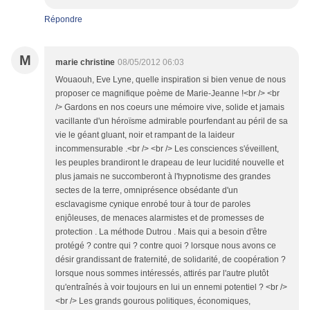
Répondre
M
marie christine
08/05/2012 06:03
Wouaouh, Eve Lyne, quelle inspiration si bien venue de nous
proposer ce magnifique poème de Marie-Jeanne !<br /> <br
/> Gardons en nos coeurs une mémoire vive, solide et jamais
vacillante d'un héroïsme admirable pourfendant au péril de sa
vie le géant gluant, noir et rampant de la laideur
incommensurable .<br /> <br /> Les consciences s'éveillent,
les peuples brandiront le drapeau de leur lucidité nouvelle et
plus jamais ne succomberont à l'hypnotisme des grandes
sectes de la terre, omniprésence obsédante d'un
esclavagisme cynique enrobé tour à tour de paroles
enjôleuses, de menaces alarmistes et de promesses de
protection . La méthode Dutrou . Mais qui a besoin d'être
protégé ? contre qui ? contre quoi ? lorsque nous avons ce
désir grandissant de fraternité, de solidarité, de coopération ?
lorsque nous sommes intéressés, attirés par l'autre plutôt
qu'entraînés à voir toujours en lui un ennemi potentiel ? <br />
<br /> Les grands gourous politiques, économiques,