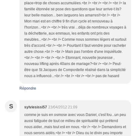
place=trop de choses accumulées.<br /> <br /> <br /> <br /> la
famille étonnée se pose des questions que leur arrive-t ils?
leur belle maison... ben larguons les amarres!!<br /> <br />
Mon mari est en chiffre 9 fin d'un cycle et renouveau à
l'horizon...<br /> <br /> très vrai ...déja de nombreux voyages à
la déchetterie, aux emmaus, les enfants ont pris des
meubles...<br /> <br /> Comme nous sommes légers et surtout
très d'accord.<br /> <br /> Pourtant il faut vendre pour racheter
autre chose.<br /> <br /> Mais pas l'ombre d'une inquiétude.
<br /> <br /> <br /> <br /> Etonnant, nouvelle jeunesse ,
nouveau lifting aprés 40ans de mariage?<br /> <br /> Peut-
être que St Jacques de Compostelle réalisé dans la simplicité
nous a influencé...<br /> <br /> <br /> <br /> pas de hasard
Répondre
S
sylviesissi57
23/04/2012 21:09
comme je suis en osmose avec vous Daniel, c'est fou...un peu
aussi fatiguée de tout ce milieu de spiritualité qui prétend
nous aider...mais tout est en nous. <br /> <br /> Demandons et
nous serons aidés.<br /> <br /> Dieu ou le divin peu importe