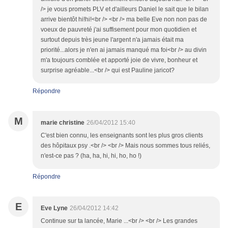
/> je vous promets PLV et d'ailleurs Daniel le sait que le bilan
arrive bientôt hi!hi!<br /> <br /> ma belle Eve non non pas de
voeux de pauvreté j'ai suffisement pour mon quotidien et
surtout depuis très jeune l'argent n'a jamais était ma
priorité...alors je n'en ai jamais manqué ma foi<br /> au divin
m'a toujours comblée et apporté joie de vivre, bonheur et
surprise agréable...<br /> qui est Pauline jaricot?
Répondre
M
marie christine
26/04/2012 15:40
C'est bien connu, les enseignants sont les plus gros clients
des hôpitaux psy .<br /> <br /> Mais nous sommes tous reliés,
n'est-ce pas ? (ha, ha, hi, hi, ho, ho !)
Répondre
E
Eve Lyne
26/04/2012 14:42
Continue sur ta lancée, Marie ...<br /> <br /> Les grandes