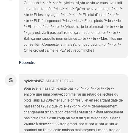
Couaaah !!!<br /> <br /> sylviesissi,<br /> <br /> vous avez fait
le camino francés ?<br /> <br /> Qu'en avez-vous reçu ?<br />
<br /> Et les paysages ?<br /> <br /> Et l'état d'esprit ?<br />
<br /> Et l'hébergement ?<br /> <br /> Et les pieds ?<br /> <br
/> Et la tête ?<br /> <br /> (Alouette, je te plumerai ...)<br /> <br
/> ça y est, vla ti pas qu'il remet ça : il trublionne.<br /> <br />
Bah ça me rappelle mon enfance ...<br /> <br /> Mes filles me
conseillent Compostelle, mais j'ai un peu peur ...<br /> <br />
On le croyait calmé le PLV et y recominche !
Répondre
S
sylviesisi57
24/04/2012 07:47
9oui eve le hasard n'existe pas.<br /> <br /> <br /> <br />
encore une mini preuve: comme j'ai un retard de lecture du
blog j'suis au 20février sur le chiffre 5, et en regardant date de
naissance+2012 que vois-je?<br /> <br /> déménagement
changement d'habitation c'est très vrai!!! ce n'était absolument
pas prévu mais d'un coup on s'est dit que faisons nous dans
240m2 à deux?????? trop grand .<br /> <br /> <br /> <br />
pourtant on l'aime cette maison mais soyons lucides: trop de