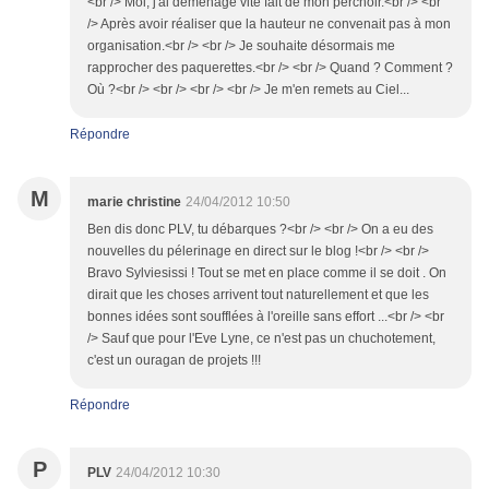
<br /> Moi, j'ai déménagé vite fait de mon perchoir.<br /> <br
/> Après avoir réaliser que la hauteur ne convenait pas à mon
organisation.<br /> <br /> Je souhaite désormais me
rapprocher des paquerettes.<br /> <br /> Quand ? Comment ?
Où ?<br /> <br /> <br /> <br /> Je m'en remets au Ciel...
Répondre
M
marie christine
24/04/2012 10:50
Ben dis donc PLV, tu débarques ?<br /> <br /> On a eu des
nouvelles du pélerinage en direct sur le blog !<br /> <br />
Bravo Sylviesissi ! Tout se met en place comme il se doit . On
dirait que les choses arrivent tout naturellement et que les
bonnes idées sont soufflées à l'oreille sans effort ...<br /> <br
/> Sauf que pour l'Eve Lyne, ce n'est pas un chuchotement,
c'est un ouragan de projets !!!
Répondre
P
PLV
24/04/2012 10:30