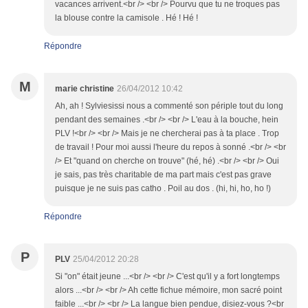
vacances arrivent.<br /> <br /> Pourvu que tu ne troques pas
la blouse contre la camisole . Hé ! Hé !
Répondre
M
marie christine
26/04/2012 10:42
Ah, ah ! Sylviesissi nous a commenté son périple tout du long
pendant des semaines .<br /> <br /> L'eau à la bouche, hein
PLV !<br /> <br /> Mais je ne chercherai pas à ta place . Trop
de travail ! Pour moi aussi l'heure du repos à sonné .<br /> <br
/> Et "quand on cherche on trouve" (hé, hé) .<br /> <br /> Oui
je sais, pas très charitable de ma part mais c'est pas grave
puisque je ne suis pas catho . Poil au dos . (hi, hi, ho, ho !)
Répondre
P
PLV
25/04/2012 20:28
Si "on" était jeune ...<br /> <br /> C'est qu'il y a fort longtemps
alors ...<br /> <br /> Ah cette fichue mémoire, mon sacré point
faible ...<br /> <br /> La langue bien pendue, disiez-vous ?<br