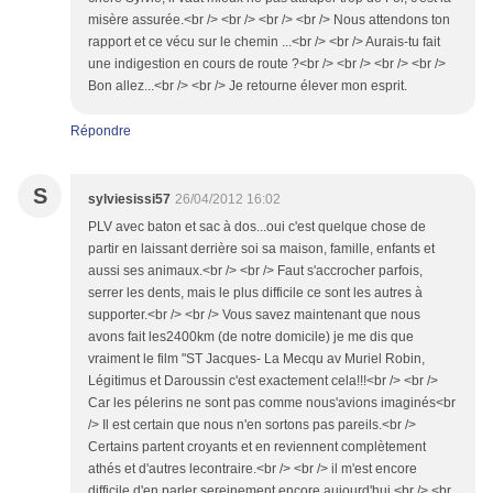
misère assurée.<br /> <br /> <br /> <br /> Nous attendons ton
rapport et ce vécu sur le chemin ...<br /> <br /> Aurais-tu fait
une indigestion en cours de route ?<br /> <br /> <br /> <br />
Bon allez...<br /> <br /> Je retourne élever mon esprit.
Répondre
S
sylviesissi57
26/04/2012 16:02
PLV avec baton et sac à dos...oui c'est quelque chose de
partir en laissant derrière soi sa maison, famille, enfants et
aussi ses animaux.<br /> <br /> Faut s'accrocher parfois,
serrer les dents, mais le plus difficile ce sont les autres à
supporter.<br /> <br /> Vous savez maintenant que nous
avons fait les2400km (de notre domicile) je me dis que
vraiment le film "ST Jacques- La Mecqu av Muriel Robin,
Légitimus et Daroussin c'est exactement cela!!!<br /> <br />
Car les pélerins ne sont pas comme nous'avions imaginés<br
/> Il est certain que nous n'en sortons pas pareils.<br />
Certains partent croyants et en reviennent complètement
athés et d'autres lecontraire.<br /> <br /> il m'est encore
difficile d'en parler sereinement encore aujourd'hui.<br /> <br