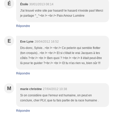
É
Étoile
30/01/2013 08:14
J'ai trouvé votre site par hasard! le hasard n'existe pas! Merci
je partage ^_^<br /> <br /> Paix Amour Lumière
Répondre
E
Eve Lyne
28/04/2012 16:52
Dis-donc, Sylvie...<br /> <br /> Ce pelerin qui semble flotter
(ton croquis)...<br /> <br /> Et si c'était le vrai Jacques à tes
côtés ?<br /> <br /> Ben quoi ? !<br /> <br /> Il était peut-être
là pour te guider ?<br /> <br /> Et tu n'as rien vu, bien sûr !!!
Répondre
M
marie christine
27/04/2012 10:38
Si on considère que l'erreur est humaine, on peut en
conclure, cher PLV, que tu fais partie de la race humaine .
Répondre