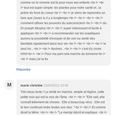
comme on le nomme est là pour nous ses enfants.<br /> <br
/> tout est super simple: les plantes pour notre santé et...la
prière du fond du coeur.<br /> <br /> je viens de reprendre un
livre que j'avais lu il y a longtemps:<br /> <br /> <br /> <br />
comment utiliser les pouvoirs du subconscient <br /> <br /> du
Dr joseph Murphy.<br /> <br /> super interessant et facile à
appliquer.<br /> <br /> à recommander car les sceptiques
aurons la possibilité d'essayer et de voir ou sentir des
bienfaits rapidement dans leur vie.<br /> <br /> <br /> <br /> le
seul hic...<br /> <br /> devinez...<br /> <br /> c'est d'y croire
hi!hi!<br /> <br /> Pour ma part cela marche du tonnerre<br />
<br /> mais j'ai la foi
Répondre
M
marie christine
23/04/2012 10:49
Très beau texte ! La vérité en marche, simple et légère, cette
petite voix qui est la voix de l'âme .<br /> <br /> "Elle sait, elle
connaît tellement de choses . Elle a beaucoup vécu . Elle est
le lien continuel entre toutes vos vies ."<br /> <br /> Et comme
dirait la Mère :<br /> <br /> "Le mental décrit et explique .<br />