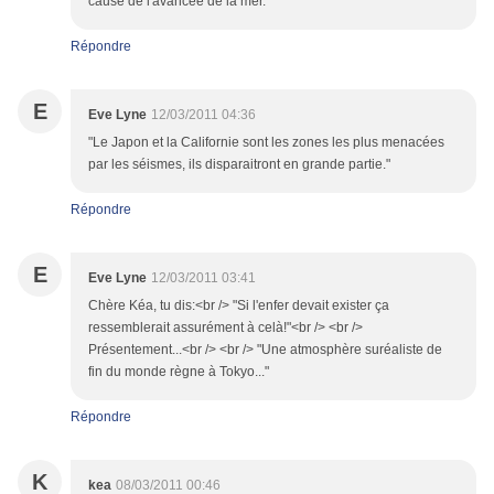
cause de l'avancée de la mer.
Répondre
E
Eve Lyne
12/03/2011 04:36
"Le Japon et la Californie sont les zones les plus menacées
par les séismes, ils disparaitront en grande partie."
Répondre
E
Eve Lyne
12/03/2011 03:41
Chère Kéa, tu dis:<br /> "Si l'enfer devait exister ça
ressemblerait assurément à celà!"<br /> <br />
Présentement...<br /> <br /> "Une atmosphère suréaliste de
fin du monde règne à Tokyo..."
Répondre
K
kea
08/03/2011 00:46