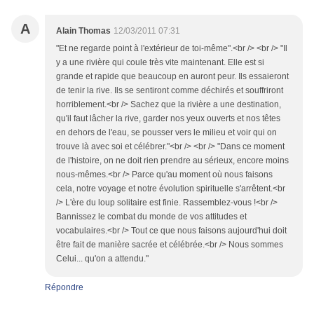
A
Alain Thomas
12/03/2011 07:31
"Et ne regarde point à l'extérieur de toi-même".<br /> <br /> "Il
y a une rivière qui coule très vite maintenant. Elle est si
grande et rapide que beaucoup en auront peur. Ils essaieront
de tenir la rive. Ils se sentiront comme déchirés et souffriront
horriblement.<br /> Sachez que la rivière a une destination,
qu'il faut lâcher la rive, garder nos yeux ouverts et nos têtes
en dehors de l'eau, se pousser vers le milieu et voir qui on
trouve là avec soi et célébrer."<br /> <br /> "Dans ce moment
de l'histoire, on ne doit rien prendre au sérieux, encore moins
nous-mêmes.<br /> Parce qu'au moment où nous faisons
cela, notre voyage et notre évolution spirituelle s'arrêtent.<br
/> L'ère du loup solitaire est finie. Rassemblez-vous !<br />
Bannissez le combat du monde de vos attitudes et
vocabulaires.<br /> Tout ce que nous faisons aujourd'hui doit
être fait de manière sacrée et célébrée.<br /> Nous sommes
Celui... qu'on a attendu."
Répondre