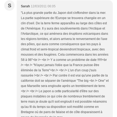
S
Sarah
12/03/2011 06:05
"La plus grande partie du Japon doit s'effondrer dans la mer.
La partie supérieure de l'Europe se trouvera changée en un
clin d'oeil. De la terre ferme apparaîtra au large des côtes est
de l'Amérique. Il y aura des soulèvements dans l'Arctique et
l'Antarctique, ce qui amènera des éruptions volcaniques dans
les régions torrides, et alors arrivera le renversement de l'axe
des pôles, qui aura comme conséquence que les pays à
climat froid et semi-tropical deviendront tropicaux, avec des
mousses et des fougères. Cela commencera dans les années
58 à 98"<br /> <br /> Y a comme un problème de date !!!!!!<br
/> <br /> "N'ayez jamais l'idée que la France puisse être
éliminée de la Terre"<br /> <br /> L'un d'un coup j'suis
rassurée !<br /> <br /> Par contre il est vrai qu'une partie de la
californie doit se séparer de l'amérique "The big <br /> One" et
que Marseille sera engloutie après un tremblement de terre.
<br /> <br /> Le japon a cette particularité d'être sur des
plaques instables ce qui crée de nombreux tremblement de
terre mais je doute qu'il soit englouti il est possible néamoins
qu'au fil du temps sa disposition soit modifié comme en
Bretagne où de pans de falaise et de côte disparaissent à