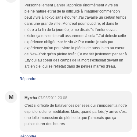
Personnellement Daniel j'apprécie énormément vivre en
pleine nature et j'ai de la difficulté à imaginer comment on
peut vivre à Tokyo sans étouffer. J'ai travaillé un certain temps
dans une grande ville, Montréal pour tout dire, et dans le
métro à la fin de la journée je me disais "si l'enfer devait
exister ça ressemblerait assurément à cela!" J'ai détesté cette
expérience obligée.<br /> <br /> Par contre je sais par
expérience qu'on peut vivre la plénitude aussi bien au coeur
de New-York qu'en pleine forêt. Ça me fait justement penser à
Etty qui au coeur des camps de la mort s'extasiait devant un
arc en ciel qui se réflétait dans de petires marres d'eau.
Répondre
M
Myrrha
07/03/2011 23:08
C'est si difficile de balayer ces pensées qui s'imposent à notre
esprit lors d'une méditation. Mais, quand parfois j'y arrive,c'est
une telle impression de plénitude que j'aimerais que ça
puisse durer des heures..
Répondre