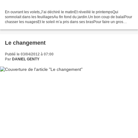
En ouvrant les volets,J’ai déchiré le matinEt réveillé le printempsQui
somnolait dans les feuillagesAu fin fond du jardin.Un bon coup de balaiPour
chasser les nuagesEt le soleil m’a pris dans ses brasPour faire un gros
câlin.Frissons d’avril,L’oiseau...
Le changement
Publié le 03/04/2012 à 07:00
Par
DANIEL GENTY