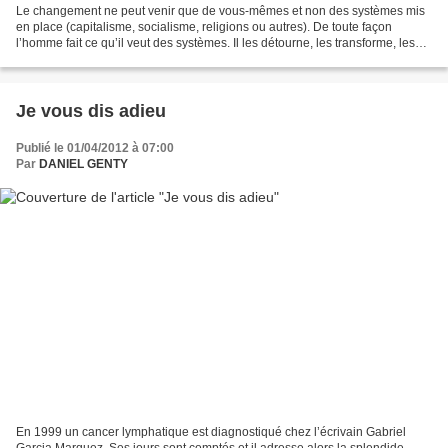
Le changement ne peut venir que de vous-mêmes et non des systèmes mis
en place (capitalisme, socialisme, religions ou autres). De toute façon
l’homme fait ce qu’il veut des systèmes. Il les détourne, les transforme, les
pervertit. C’est donc la nature...
Je vous dis adieu
Publié le 01/04/2012 à 07:00
Par
DANIEL GENTY
En 1999 un cancer lymphatique est diagnostiqué chez l’écrivain Gabriel
Garcia Marquez. Ses jours sont comptés et il adresse alors la splendide