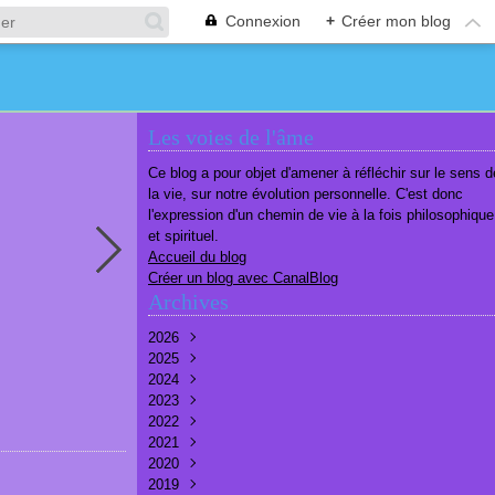
Connexion
+
Créer mon blog
Les voies de l'âme
Ce blog a pour objet d'amener à réfléchir sur le sens d
la vie, sur notre évolution personnelle. C'est donc
l'expression d'un chemin de vie à la fois philosophique
et spirituel.
Accueil du blog
Créer un blog avec CanalBlog
Archives
2026
2025
Août
(1)
2024
Juillet
Décembre
(6)
(7)
2023
Juin
Novembre
Décembre
(7)
(6)
(10)
2022
Mai
Octobre
Novembre
Décembre
(7)
(7)
(9)
(9)
2021
Avril
Septembre
Octobre
Novembre
Décembre
(6)
(8)
(9)
(3)
(7)
2020
Mars
Août
Septembre
Octobre
Septembre
Décembre
(6)
(6)
(9)
(10)
(8)
(3)
2019
Février
Juillet
Août
Septembre
Août
Novembre
Décembre
(7)
(8)
(8)
(8)
(9)
(9)
(9)