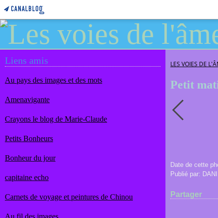
Liens amis
LES VOIES DE L'
Au pays des images et des mots
Petit mat
Amenavigante
Crayons le blog de Marie-Claude
Petits Bonheurs
Bonheur du jour
Date de cette ph
Publié par: DA
capitaine echo
Partager
Carnets de voyage et peintures de Chinou
Au fil des images