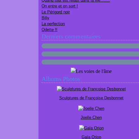
Quand tout est relatif dans la vie........
On entre et on sort !
Le Périgord noir
Billy
La perfection
Odette !!
Derniers commentaires
Albums Photos
Sculptures de Françoise Desbonnet
Joelle Chen
Gaïa Orion