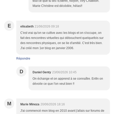
tout ce que tu dis l'Esterel, Noyon, Viry Chatillon.
Marie Christine est décédée, hélas!!
E
elisabeth
21/06/2026 09:18
C'est vrai qu'on se cultive avec les blogs et on s'occupe, on
fait des rencontres virtuelles qui débouchent quelquefois sur
des rencontres physiques, on se lie d'amitié. C'est très bien.
J'ai créé mon 1er blog en janvier 2006.
Répondre
D
Daniel Genty
23/06/2026 10:45
On échange et on apprend à se connaître. Enfin on
dévoile ce que l'on veut bien !!
M
Marie Minoza
20/06/2026 18:16
J'ai commencé mon blog en 2010 avant j'allais sur forums de