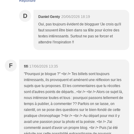
Répondre
D
Daniel Genty
20/06/2026 18:19
Oui, pas toujours évident de blogguer !Je crois qu'il
faut souvent être bien dans sa tête pour écrire des
textes intéressants. Surtout ne pas se forcer et
attendre l'inspiration !!
F
fifi
17/06/2026 13:35
"Pourquoi je blogue ?" <br /> Tes billets sont toujours
intéressants, ils provoquent et amènent une réflexion sur les
sujets que tu proposes. Et les commentaires que tu récoltes
sont d'autres points de départs...<br /> <br /> Alors ce sujet là,
nous intéresse toutes et tous : pourquoi passons tellement de
temps à publier, à commenter ?? Parfois on se lasse, on
ralentit, on se pose des questions sur le bien-fondé de cette
pratique chronophage ?<br /> <br /> Au départ pour moi il y
avait une passion pour la photo et la poésie. <br /> J'ai
commenté avant d'avoir un propre blog. <br /> Puis j'ai été
séduite par cette possibilité extraordinaire de pourvoir