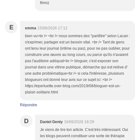
films)
E
emma
15/06/2026 17:12
bien vu<br /> <br /> nous sommes des "parlêtre" selon Lacan :
s'exprimer, partager est un besoin vital. <br /> Tant de gens
ont tenu leur journal (intime ou pas), pour ne pas oublier, pour
construire une œuvre au long cours, ou parce qu'ils n'avaient
pas l'auditoire adéquat<br /> bloguer, c'est exposer son
journal dans une vitrine publique, démarche qui est relève d'
une autre problématique<br /> si cela t'intéresse, plusieurs
blogueurs ont donné leur avis sur ce sujet ici :<br />
https://eperluette.over-blog.com/2019/08/bloguer-est-un-
plaisir-solitaire.html
Répondre
D
Daniel Genty
16/06/2026 18:29
Je viens de lire ton article. C'est très intéressant. Oui
les blogs peuvent constituer une sorte de thérapie