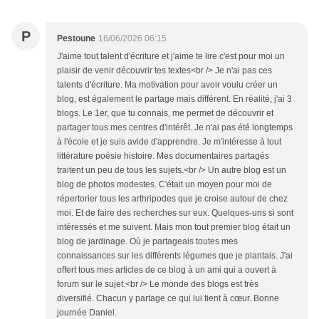
P
Pestoune
16/06/2026 06:15
J'aime tout talent d'écriture et j'aime te lire c'est pour moi un
plaisir de venir découvrir tes textes<br /> Je n'ai pas ces
talents d'écriture. Ma motivation pour avoir voulu créer un
blog, est également le partage mais différent. En réalité, j'ai 3
blogs. Le 1er, que tu connais, me permet de découvrir et
partager tous mes centres d'intérêt. Je n'ai pas été longtemps
à l'école et je suis avide d'apprendre. Je m'intéresse à tout
littérature poésie histoire. Mes documentaires partagés
traitent un peu de tous les sujets.<br /> Un autre blog est un
blog de photos modestes. C'était un moyen pour moi de
répertorier tous les arthripodes que je croise autour de chez
moi. Et de faire des recherches sur eux. Quelques-uns si sont
intéressés et me suivent. Mais mon tout premier blog était un
blog de jardinage. Où je partageais toutes mes
connaissances sur les différents légumes que je plantais. J'ai
offert tous mes articles de ce blog à un ami qui a ouvert à
forum sur le sujet.<br /> Le monde des blogs est très
diversifié. Chacun y partage ce qui lui tient à cœur. Bonne
journée Daniel.