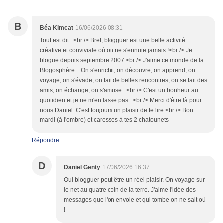
B
Béa Kimcat
16/06/2026 08:31
Tout est dit...<br /> Bref, blogguer est une belle activité
créative et conviviale où on ne s'ennuie jamais !<br /> Je
blogue depuis septembre 2007.<br /> J'aime ce monde de la
Blogosphère... On s'enrichit, on découvre, on apprend, on
voyage, on s'évade, on fait de belles rencontres, on se fait des
amis, on échange, on s'amuse...<br /> C'est un bonheur au
quotidien et je ne m'en lasse pas...<br /> Merci d'être là pour
nous Daniel. C'est toujours un plaisir de te lire.<br /> Bon
mardi (à l'ombre) et caresses à tes 2 chatounets
Répondre
D
Daniel Genty
17/06/2026 16:37
Oui blogguer peut être un réel plaisir. On voyage sur
le net au quatre coin de la terre. J'aime l'idée des
messages que l'on envoie et qui tombe on ne sait où
!