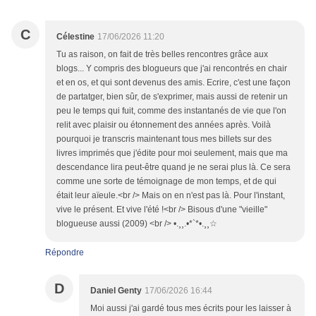
C
Célestine
17/06/2026 11:20
Tu as raison, on fait de très belles rencontres grâce aux
blogs... Y compris des blogueurs que j'ai rencontrés en chair
et en os, et qui sont devenus des amis. Ecrire, c'est une façon
de partatger, bien sûr, de s'exprimer, mais aussi de retenir un
peu le temps qui fuit, comme des instantanés de vie que l'on
relit avec plaisir ou étonnement des années après. Voilà
pourquoi je transcris maintenant tous mes billets sur des
livres imprimés que j'édite pour moi seulement, mais que ma
descendance lira peut-être quand je ne serai plus là. Ce sera
comme une sorte de témoignage de mon temps, et de qui
était leur aïeule.<br /> Mais on en n'est pas là. Pour l'instant,
vive le présent. Et vive l'été !<br /> Bisous d'une "vieille"
blogueuse aussi (2009) <br /> •.¸¸.•*`*•.¸¸☆
Répondre
D
Daniel Genty
17/06/2026 16:44
Moi aussi j'ai gardé tous mes écrits pour les laisser à