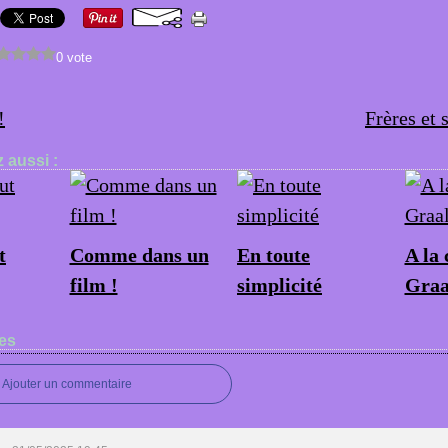
0 vote
!
Frères et 
 aussi :
t
Comme dans un
En toute
A la
film !
simplicité
Graa
es
Ajouter un commentaire