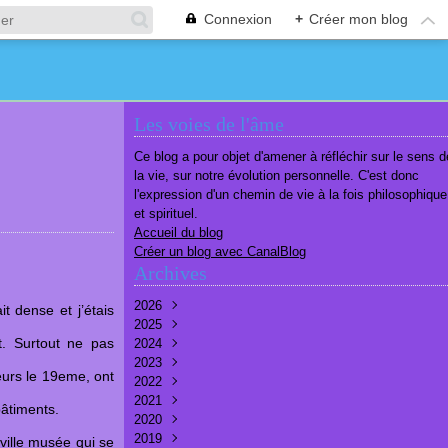
Connexion
+
Créer mon blog
Les voies de l'âme
Ce blog a pour objet d'amener à réfléchir sur le sens d
la vie, sur notre évolution personnelle. C'est donc
l'expression d'un chemin de vie à la fois philosophique
et spirituel.
Accueil du blog
Créer un blog avec CanalBlog
Archives
2026
t dense et j’étais
2025
Août
(2)
. Surtout ne pas
2024
Juillet
Décembre
(6)
(7)
2023
Juin
Novembre
Décembre
(7)
(6)
(10)
eurs le 19eme, ont
2022
Mai
Octobre
Novembre
Décembre
(7)
(7)
(9)
(9)
2021
Avril
Septembre
Octobre
Novembre
Décembre
(6)
(8)
(9)
(3)
(7)
bâtiments.
2020
Mars
Août
Septembre
Octobre
Septembre
Décembre
(6)
(6)
(9)
(10)
(8)
(3)
2019
Février
Juillet
Août
Septembre
Août
Novembre
Décembre
(7)
(8)
(8)
(8)
(9)
(9)
(9)
 ville musée qui se