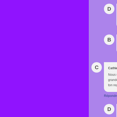
D
B
C
Cathi
Nous s
grande
ton re
Répondr
D