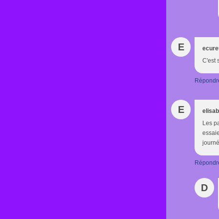
E
ecure
C'est 
Répondr
E
elisa
Les pa
essaie
journé
Répondr
D