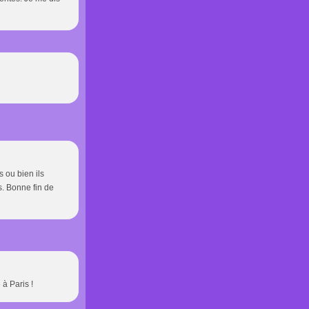
 ou bien ils
s. Bonne fin de
 à Paris !