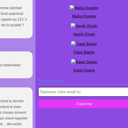
n homme dormait
 froid automnal
Maïka Koegler
appels au 115, il
 de la société ?
Henrik Kinski
Claire Basler
es bidonvilles
Karen Spano
Newsletter
chent le dernier
endent la main
es choses doivent
qui osent regarder
naie… des actes