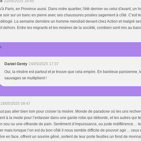
ée
21/05/2025 19:45
'à Paris, en Province aussi. Dans notre quartier, l'été dernier ou celui d'avant, u
 soir sur un banc en pierre avec ses chaussures posées sagement à côté. C'est le
a délogé. La semaine dernière un homme mendiait devant chez Action et malgré ses 
t dehors. Entre les migrants et les misères de la société, combien sont mis au banc
e
Daniel Genty
24/05/2025 17:37
Oui, la misère est partout et je trouve que cela empire. En banlieue parisienne, l
sauvages se multiplient !
18/05/2025 09:47
faut pas aller bien loin pour croiser la misère. Monde de paradoxe où les uns recher
nt à la mode pour l’entasser dans une garde robe qui déborde, et les autres qui t
n sou ou une offrande de pain. Sentiment d’impuissance, ou juste indifférence… l
r mais lorsque l’on est du bon côté il nous semble difficile de pouvoir agir… ceux 
ère en face, offrent un sourire gêné, sortent de leur porte feuilles un fond de mon