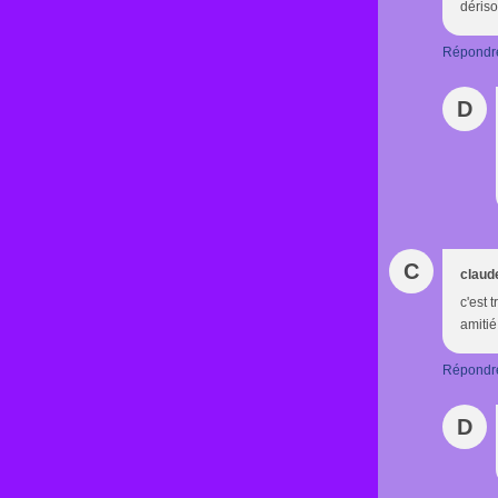
dériso
Répondr
D
C
claude
c'est 
amitié
Répondr
D