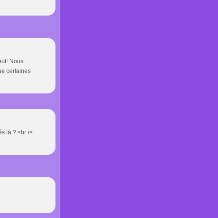
eut! Nous
ue certaines
s là ? <br />