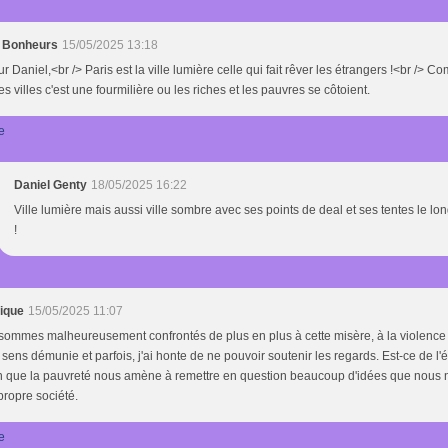
s Bonheurs
15/05/2025 13:18
r Daniel,<br /> Paris est la ville lumière celle qui fait rêver les étrangers !<br /> C
s villes c'est une fourmilière ou les riches et les pauvres se côtoient.
e
Daniel Genty
18/05/2025 16:22
Ville lumière mais aussi ville sombre avec ses points de deal et ses tentes le lo
!
ique
15/05/2025 11:07
ommes malheureusement confrontés de plus en plus à cette misère, à la violence 
sens démunie et parfois, j'ai honte de ne pouvoir soutenir les regards. Est-ce de l'é
in que la pauvreté nous amène à remettre en question beaucoup d'idées que nous n
propre société.
e