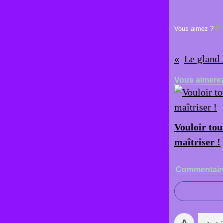
Vous aimez ?
Le gland 
Vous aimerez
Vouloir tou
maîtriser !
Commentair