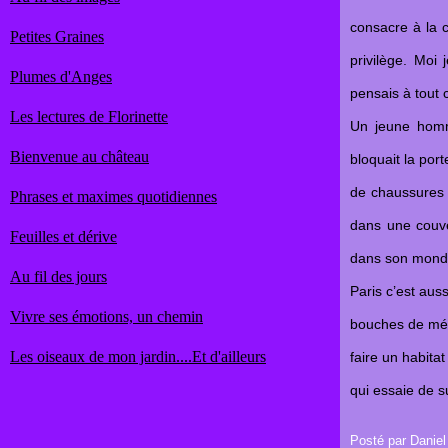
consacre à la c
Petites Graines
privilège. Moi
Plumes d'Anges
pensais à tout 
Les lectures de Florinette
Un jeune homme
Bienvenue au château
bloquait la por
de chaussures 
Phrases et maximes quotidiennes
dans une couver
Feuilles et dérive
dans son mond
Au fil des jours
Paris c’est auss
Vivre ses émotions, un chemin
bouches de mét
Les oiseaux de mon jardin....Et d'ailleurs
faire un habita
qui essaie de s
Posté par Daniel