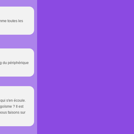
omme toutes les
ng du périphérique
qui s'en écoule.
goïsme ? Il est
ous faisons sur