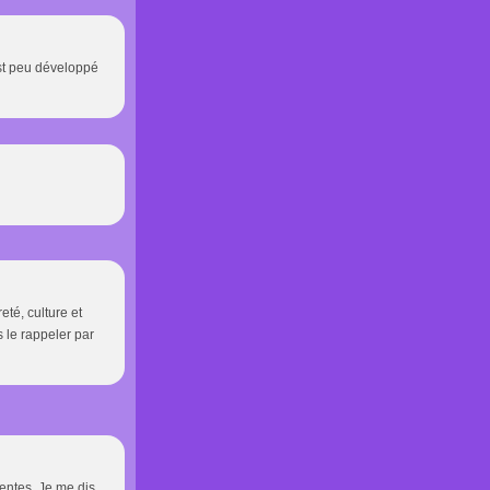
est peu développé
té, culture et
 le rappeler par
sentes. Je me dis