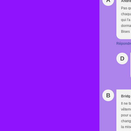
A
Andr
Pas qu
chaque
qui l'
dormai
Bises
Répondr
D
B
Bridg
Il ne 
vêteme
pour u
change
la mis