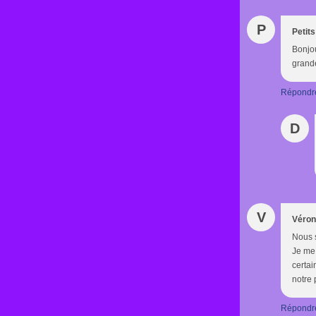
P
Petit
Bonjou
grande
Répondr
D
V
Véron
Nous s
Je me 
certa
notre 
Répondr