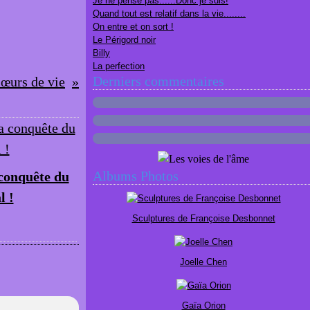
Je ne pense pas......Donc je suis!
Quand tout est relatif dans la vie........
On entre et on sort !
Le Périgord noir
Billy
La perfection
Derniers commentaires
sœurs de vie
Albums Photos
 conquête du
l !
Sculptures de Françoise Desbonnet
Joelle Chen
Gaïa Orion