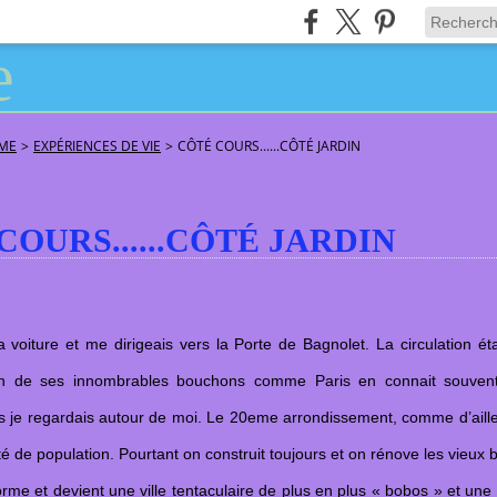
ÂME
>
EXPÉRIENCES DE VIE
>
CÔTÉ COURS......CÔTÉ JARDIN
COURS......CÔTÉ JARDIN
 voiture et me dirigeais vers la Porte de Bagnolet. La circulation étai
n de ses innombrables bouchons comme Paris en connait souvent
ors je regardais autour de moi. Le 20eme arrondissement, comme d’aill
té de population. Pourtant on construit toujours et on rénove les vieux 
orme et devient une ville tentaculaire de plus en plus « bobos » et une