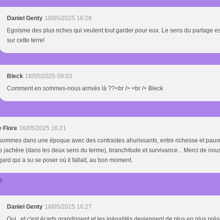
Daniel Genty
18/05/2025 16:28
Egoïsme des plus riches qui veulent tout garder pour eux. Le sens du partage 
sur cette terre!
Bleck
18/05/2025 09:03
Comment en sommes-nous arrivés là ??<br /> <br /> Bleck
e Flore
16/05/2025 16:21
ommes dans une époque avec des contrastes ahurissants, entre richesse et pauvre
 jachère (dans les deux sens du terme), branchitude et survivance... Merci de nous
gard qui a su se poser où il fallait, au bon moment.
e
Daniel Genty
18/05/2025 16:27
Oui , et c'est écarts grandissent et les inégalités deviennent de plus en plus pré