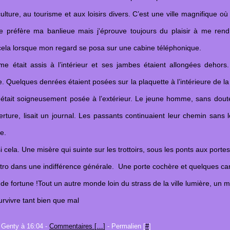
ulture, au tourisme et aux loisirs divers. C’est une ville magnifique où
 je préfère ma banlieue mais j'éprouve toujours du plaisir à me ren
cela lorsque mon regard se posa sur une cabine téléphonique.
 était assis à l’intérieur et ses jambes étaient allongées dehors.
te. Quelques denrées étaient posées sur la plaquette à l’intérieure de l
était soigneusement posée à l’extérieur. Le jeune homme, sans dout
ture, lisait un journal. Les passants continuaient leur chemin sans le 
e.
i cela. Une misère qui suinte sur les trottoirs, sous les ponts aux portes
ro dans une indifférence générale. Une porte cochère et quelques ca
t de fortune !Tout un autre monde loin du strass de la ville lumière, u
urvivre tant bien que mal
 Genty à 16:04 -
Commentaires [
…
]
- Permalien [
#
]