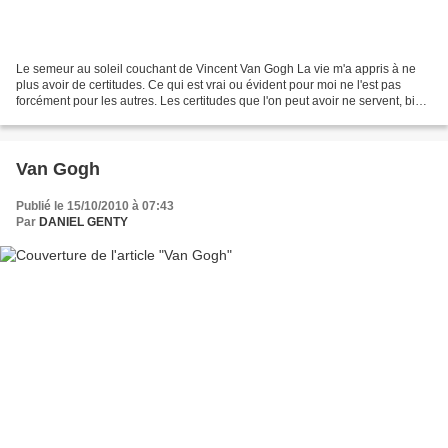
Le semeur au soleil couchant de Vincent Van Gogh La vie m'a appris à ne
plus avoir de certitudes. Ce qui est vrai ou évident pour moi ne l'est pas
forcément pour les autres. Les certitudes que l'on peut avoir ne servent, bien
souvent, qu'à fermer les...
Van Gogh
Publié le 15/10/2010 à 07:43
Par
DANIEL GENTY