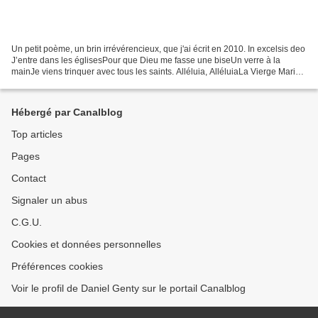
Un petit poème, un brin irrévérencieux, que j'ai écrit en 2010. In excelsis deo
J’entre dans les églisesPour que Dieu me fasse une biseUn verre à la
mainJe viens trinquer avec tous les saints. Alléluia, AlléluiaLa Vierge Marie
me regarde.A l’église de...
Hébergé par Canalblog
Top articles
Pages
Contact
Signaler un abus
C.G.U.
Cookies et données personnelles
Préférences cookies
Voir le profil de Daniel Genty sur le portail Canalblog