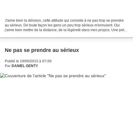
J'aime bien la dérision, cette attitude qui consiste à ne pas trop se prendre
au sérieux. De toute façon les gens un peu trop sérieux m'ennuient. Oui
j'aime bien mettre de la distance, de la légèreté dans mes propos. Une petite
pincée d'humour, un oeil...
Ne pas se prendre au sérieux
Publié le 19/09/2015 à 07:00
Par
DANIEL GENTY