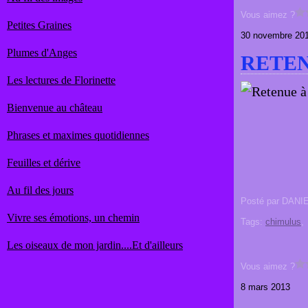
Vous aimez ?
Petites Graines
30 novembre 20
Plumes d'Anges
RETEN
Les lectures de Florinette
Bienvenue au château
Phrases et maximes quotidiennes
Feuilles et dérive
Au fil des jours
Posté par DANI
Vivre ses émotions, un chemin
Tags:
chimulus
Les oiseaux de mon jardin....Et d'ailleurs
Vous aimez ?
8 mars 2013