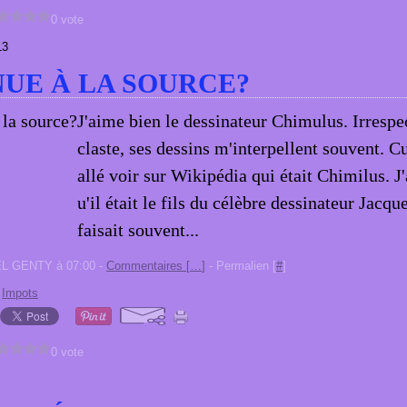
0 vote
13
UE À LA SOURCE?
J'aime bien le dessinateur Chimulus. Irrespe
claste, ses dessins m'interpellent souvent. Cu
allé voir sur Wikipédia qui était Chimilus. J
u'il était le fils du célèbre dessinateur Jacqu
faisait souvent...
EL GENTY à 07:00 -
Commentaires [
…
]
- Permalien [
#
]
,
Impots
0 vote