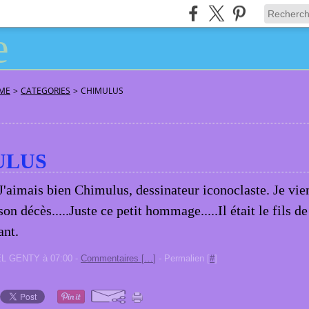
ÂME
>
CATEGORIES
>
CHIMULUS
ULUS
J'aimais bien Chimulus, dessinateur iconoclaste. Je vie
son décès.....Juste ce petit hommage.....Il était le fils d
ant.
EL GENTY à 07:00 -
Commentaires [
…
]
- Permalien [
#
]