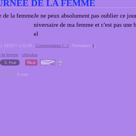
URNÉE DE LA FEMME
Je ne peux absolument pas oublier ce jour 
niversaire de ma femme et c'est pas une 
el
EL GENTY à 01:00 -
Commentaires [
…
]
- Permalien [
#
]
e la femme
,
chimulus
0 vote