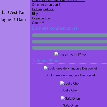
Quand tout est relatif dans la vie........
On entre et on sort !
Le Périgord noir
là. C'est l'an
Billy
La perfection
blague !! Dani
Odette !!
Derniers commentaires
Albums Photos
Sculptures de Françoise Desbonnet
Joelle Chen
Gaïa Orion