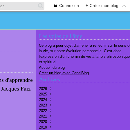
Connexion
+
Créer mon blog
Les voies de l'âme
Ce blog a pour objet d'amener à réfléchir sur le sens d
la vie, sur notre évolution personnelle. C'est donc
l'expression d'un chemin de vie à la fois philosophique
et spirituel.
Accueil du blog
Créer un blog avec CanalBlog
Archives
ns d'apprendre
e Jacques Faiz
2026
2025
Août
(1)
2024
Juillet
Décembre
(6)
(7)
2023
Juin
Novembre
Décembre
(7)
(6)
(10)
2022
Mai
Octobre
Novembre
Décembre
(7)
(7)
(9)
(9)
2021
Avril
Septembre
Octobre
Novembre
Décembre
(6)
(8)
(9)
(3)
(7)
2020
Mars
Août
Septembre
Octobre
Septembre
Décembre
(6)
(6)
(9)
(10)
(8)
(3)
2019
Février
Juillet
Août
Septembre
Août
Novembre
Décembre
(7)
(8)
(8)
(8)
(9)
(9)
(9)