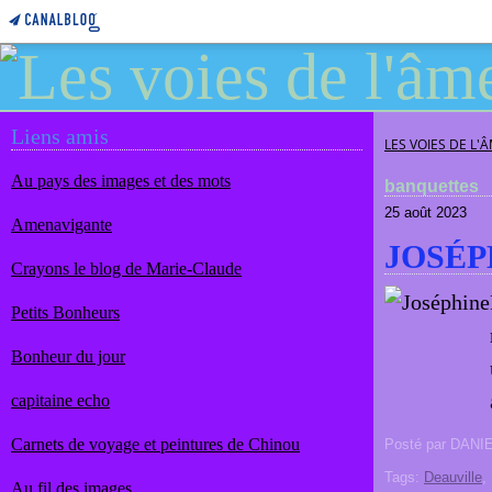
Liens amis
LES VOIES DE L'
Au pays des images et des mots
banquettes
25 août 2023
Amenavigante
JOSÉP
Crayons le blog de Marie-Claude
Petits Bonheurs
Bonheur du jour
capitaine echo
Carnets de voyage et peintures de Chinou
Posté par DANI
Tags:
Deauville
Au fil des images