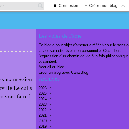
Connexion
+
Créer mon blog
Les voies de l'âme
Ce blog a pour objet d'amener à réfléchir sur le sens d
la vie, sur notre évolution personnelle. C'est donc
l'expression d'un chemin de vie à la fois philosophique
et spirituel.
Accueil du blog
Créer un blog avec CanalBlog
Archives
 beaux messieu
ville Le cul s
2026
2025
Août
(2)
n vont faire l
2024
Juillet
Décembre
(6)
(7)
2023
Juin
Novembre
Décembre
(7)
(6)
(10)
2022
Mai
Octobre
Novembre
Décembre
(7)
(7)
(9)
(9)
2021
Avril
Septembre
Octobre
Novembre
Décembre
(6)
(8)
(9)
(3)
(7)
2020
Mars
Août
Septembre
Octobre
Septembre
Décembre
(6)
(6)
(9)
(10)
(8)
(3)
2019
Février
Juillet
Août
Septembre
Août
Novembre
Décembre
(7)
(8)
(8)
(8)
(9)
(9)
(9)