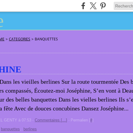
ÂME
>
CATEGORIES
>
BANQUETTES
HINE
Dans les vieilles berlines Sur la route tourmentée Des
rs compassés, Écoutez-moi Joséphine, S’en vont à Deau
ur des belles banquettes Dans les vielles berlines Ils s’e
a fête Avec de douces concubines Dansez Joséphine...
EL GENTY à 07:53 -
Commentaires [
…
]
- Permalien [
#
]
,
banquettes
,
berlines