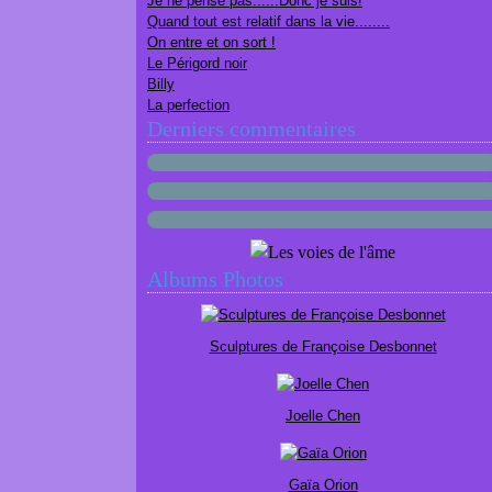
Je ne pense pas......Donc je suis!
Quand tout est relatif dans la vie........
On entre et on sort !
Le Périgord noir
Billy
La perfection
Derniers commentaires
Albums Photos
Sculptures de Françoise Desbonnet
Joelle Chen
Gaïa Orion