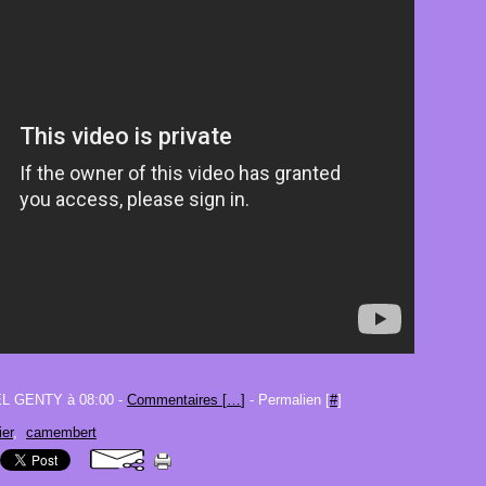
EL GENTY à 08:00 -
Commentaires [
…
]
- Permalien [
#
]
ier
,
camembert