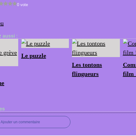
0 vote
ou
 aussi :
Le puzzle
Les tontons
Comm
flingueurs
film 
ne
es
Ajouter un commentaire