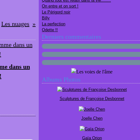
Quand tout est relatif dans la vie........
On entre et on sort !
Le Périgord noir
Billy
Les nuages
La perfection
Odette !!
Derniers commentaires
e dans un
!
Albums Photos
Sculptures de Françoise Desbonnet
Joelle Chen
Gaïa Orion