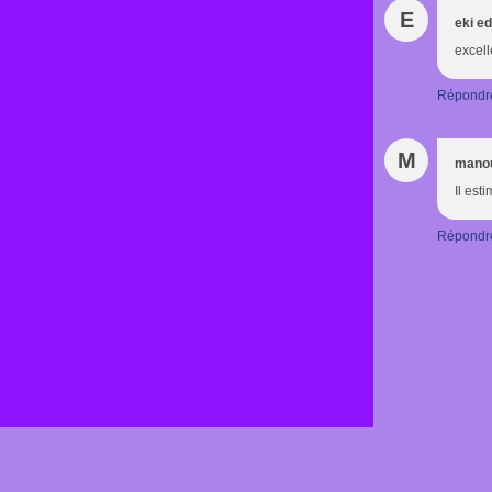
E
eki e
excell
Répondr
M
mano
Il est
Répondr