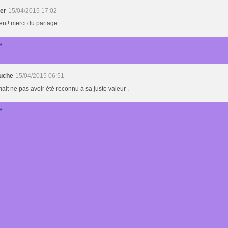
der
15/04/2015 17:02
ent! merci du partage
e
uche
15/04/2015 06:51
imait ne pas avoir été reconnu à sa juste valeur .
e