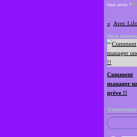
Vous aimez ?
Avec Lil
Vous aimerez
Comment
manager u
grève !!
Commentair