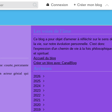
Connexion
+
Créer mon blog
Les voies de l'âme
Ce blog a pour objet d'amener à réfléchir sur le sens d
la vie, sur notre évolution personnelle. C'est donc
l'expression d'un chemin de vie à la fois philosophique
et spirituel.
Accueil du blog
Créer un blog avec CanalBlog
me: courte, percutante
Archives
n acteur génial qui
2026
2025
Août
(1)
2024
Juillet
Décembre
(6)
(7)
2023
Juin
Novembre
Décembre
(7)
(6)
(10)
2022
Mai
Octobre
Novembre
Décembre
(7)
(7)
(9)
(9)
2021
Avril
Septembre
Octobre
Novembre
Décembre
(6)
(8)
(9)
(3)
(7)
2020
Mars
Août
Septembre
Octobre
Septembre
Décembre
(6)
(6)
(9)
(10)
(8)
(3)
2019
Février
Juillet
Août
Septembre
Août
Novembre
Décembre
(7)
(8)
(8)
(8)
(9)
(9)
(9)