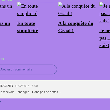
s un
En toute
A la conquête du
simplicité
Graal !
Je n
pas..
suis!
es
Ajouter un commentaire
EL GENTY
11/02/2015 15:00
, recevoir...Echanges....Donc pas de dettes....
e