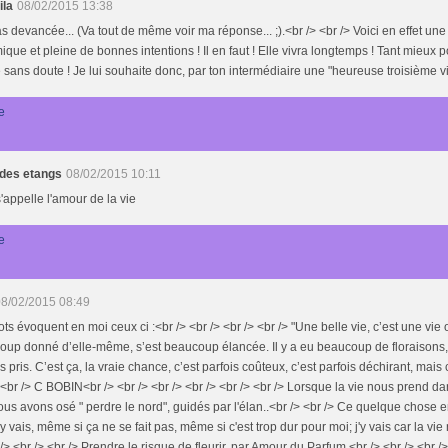
ila
08/02/2015 13:38
s devancée... (Va tout de même voir ma réponse... ;).<br /> <br /> Voici en effet u
que et pleine de bonnes intentions ! Il en faut ! Elle vivra longtemps ! Tant mieux po
 sans doute ! Je lui souhaite donc, par ton intermédiaire une "heureuse troisième vi
e
 des etangs
08/02/2015 10:11
'appelle l'amour de la vie
e
8/02/2015 08:49
ts évoquent en moi ceux ci :<br /> <br /> <br /> <br /> "Une belle vie, c’est une vie
oup donné d’elle-même, s’est beaucoup élancée. Il y a eu beaucoup de floraison
s pris. C’est ça, la vraie chance, c’est parfois coûteux, c’est parfois déchirant, mais 
 <br /> C BOBIN<br /> <br /> <br /> <br /> <br /> <br /> Lorsque la vie nous prend d
us avons osé " perdre le nord", guidés par l'élan..<br /> <br /> Ce quelque chose en 
j'y vais, même si ça ne se fait pas, même si c'est trop dur pour moi; j'y vais car la vie
 /> <br /> <br /> Prendre le risque de fleurir, par Amour du Parfum.<br /> <br /> <br />