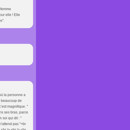
ne femme
ur elle ! Elle
e".
 où la personne a
s, beaucoup de
c’est magnifique. "
ans ses bras, parce
soi qui dit : "
 n'attend pas "<br
 <br /> <br /> <br