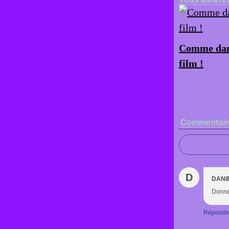
Comme dan
film !
Commentair
D
DANI
Donner
Répondr