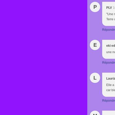
P
PLV
1
"Une m
Terre 
Répondr
E
eki e
une no
Répondr
L
Lauri
Elle a
car bi
Répondr