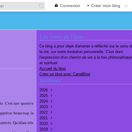
Connexion
+
Créer mon blog
Les voies de l'âme
Ce blog a pour objet d'amener à réfléchir sur le sens d
la vie, sur notre évolution personnelle. C'est donc
l'expression d'un chemin de vie à la fois philosophique
et spirituel.
Accueil du blog
Créer un blog avec CanalBlog
Archives
2026
2025
Août
(1)
2024
Juillet
Décembre
(6)
(7)
lo. C'est une sportive
2023
Juin
Novembre
Décembre
(7)
(6)
(10)
2022
Mai
Octobre
Novembre
Décembre
(7)
(7)
(9)
(9)
 apprécie beaucoup la
2021
Avril
Septembre
Octobre
Novembre
Décembre
(6)
(8)
(9)
(3)
(7)
arrivée. Qu'allait-elle
2020
Mars
Août
Septembre
Octobre
Septembre
Décembre
(6)
(6)
(9)
(10)
(8)
(3)
2019
Février
Juillet
Août
Septembre
Août
Novembre
Décembre
(7)
(8)
(8)
(8)
(9)
(9)
(9)