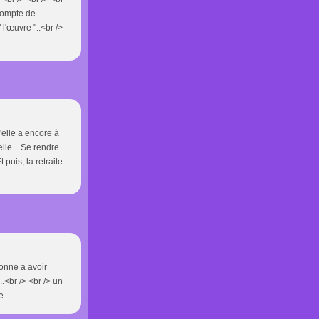
 compte de
l'œuvre "..<br />
elle a encore à
elle... Se rendre
 puis, la retraite
sonne a avoir
..<br /> <br /> un
e