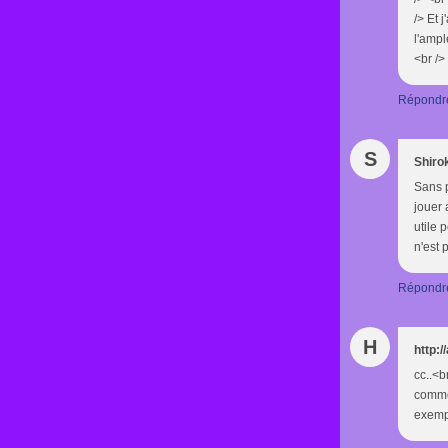
/> Et 
l'ampl
<br />
Répondr
S
Shir
Sans p
jouer 
utile 
n'est 
Répondr
H
http:/
cc..<b
comme 
exempl