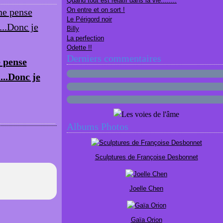
Quand tout est relatif dans la vie........
On entre et on sort !
Le Périgord noir
Billy
La perfection
Odette !!
Derniers commentaires
e pense
....Donc je
Albums Photos
Sculptures de Françoise Desbonnet
Joelle Chen
Gaïa Orion