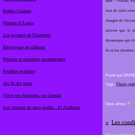
faire ? N'allait -
tout de suite trou
Petites Graines
chargée de l'acco
Plumes d'Anges
univers que le s
Les lectures de Florinette
dynamique qui s'in
Bienvenue au château
là où les chemins 
Phrases et maximes quotidiennes
Feuilles et dérive
Posté par DANI
Au fil des jours
Tags:
Fleury mér
Vivre ses émotions, un chemin
Vous aimez ?
Les oiseaux de mon jardin....Et d'ailleurs
Vous aimerez