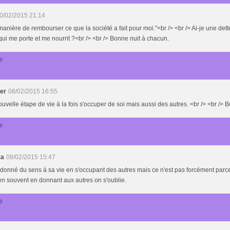
0/02/2015 21:14
anière de rembourser ce que la société a fait pour moi."<br /> <br /> Ai-je une dett
qui me porte et me nourrit ?<br /> <br /> Bonne nuit à chacun.
e
der
08/02/2015 16:55
uvelle étape de vie à la fois s'occuper de soi mais aussi des autres. <br /> <br /> 
e
za
08/02/2015 15:47
 donné du sens à sa vie en s'occupant des autres mais ce n'est pas forcément parce
en souvent en donnant aux autres on s'oublie.
e