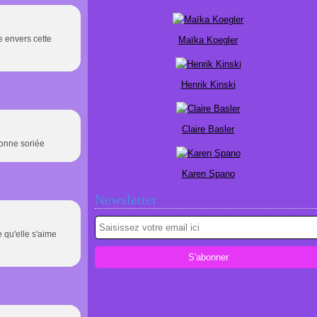
e envers cette
Maïka Koegler
Henrik Kinski
Claire Basler
Bonne soriée
Karen Spano
Newsletter
 qu'elle s'aime