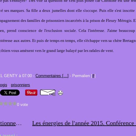
elle pas s'ennuyer? Très vite la question ne s'est plus posée car Christine est une fe
vé ses marques. Sa fille a deux jumelles dont elle s'occupe. Puis elle s'est inscrit
mpagnement des familles de prisonniers incarcérés à la prison de Fleury Mérogis. E
ien, prend conscience de l'exclusion sociale. Cela l'intéresse. J'aime beauco
téresse aux autres. Et puis de temps en temps, elle s'échappe vers sa chère Bretag
côtiers vous amènent vers le grand large balayé par les rafales de vent.
EL GENTY à 07:00 -
Commentaires [
…
]
- Permalien [
#
]
ogis
,
prisonniers
0 vote
Les conditionnements
 aussi :