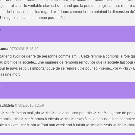
j'ajouterai ceci : le véritable élan est si naturel que la personne agit sans se rendre
eur de la tache, seuls les regard extérieurs comme le tien pointent la dimension de" 
 Un signe constant ne trompe pas : la Joie.
e
okuma
07/02/2015 15:40
arler d'avoir ce genre de personne comme ami... Cette femme a compris le rôle qu'
au profit de la société... une manière de rembourser tout ce que la société fait pour 
pour le pays est plus important que de se rendre utile pour soi-même...<br /> <br /> Et
pas une mort...
e
/aufildela
07/02/2015 12:56
r /> <br /> "selon moi",<br /> <br /> elle a tout compris..<br /> <br /> le genre de per
amis....<br /> <br /> bravo à elle<br /> <br /> bravo à toi, de nous la faire connaitre
e a suivre...<br /> <br /> Tout bon week end à toi<br /> <br /> bizz<br /> <br /> clair