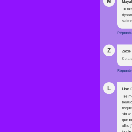
M
Mayal
Tu m'a
dynami
s'aime
Répondr
Z
Zazie
Cela s
Répondr
L
Lise
0
Tes mo
beauc
risque
<br />
que no
allez 
/> <br