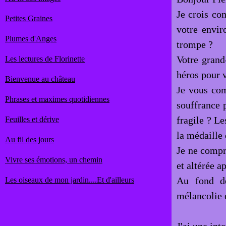
Je crois co
Petites Graines
votre envir
Plumes d'Anges
trompe ?
Votre grand
Les lectures de Florinette
héros pour 
Bienvenue au château
Je vous com
Phrases et maximes quotidiennes
souffrance p
fragile ? Le
Feuilles et dérive
la médaille
Au fil des jours
Je ne compr
Vivre ses émotions, un chemin
et altérée 
Au fond de
Les oiseaux de mon jardin....Et d'ailleurs
mélancolie e