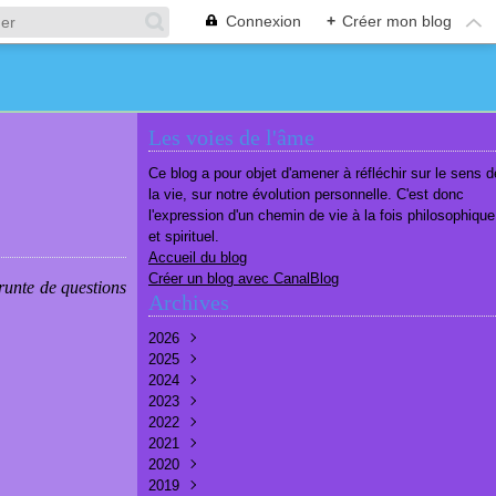
Connexion
+
Créer mon blog
Les voies de l'âme
Ce blog a pour objet d'amener à réfléchir sur le sens d
la vie, sur notre évolution personnelle. C'est donc
l'expression d'un chemin de vie à la fois philosophique
et spirituel.
Accueil du blog
Créer un blog avec CanalBlog
runte de questions
Archives
2026
2025
Août
(2)
2024
Juillet
Décembre
(6)
(7)
2023
Juin
Novembre
Décembre
(7)
(6)
(10)
2022
Mai
Octobre
Novembre
Décembre
(7)
(7)
(9)
(9)
2021
Avril
Septembre
Octobre
Novembre
Décembre
(6)
(8)
(9)
(3)
(7)
2020
Mars
Août
Septembre
Octobre
Septembre
Décembre
(6)
(6)
(9)
(10)
(8)
(3)
2019
Février
Juillet
Août
Septembre
Août
Novembre
Décembre
(7)
(8)
(8)
(8)
(9)
(9)
(9)