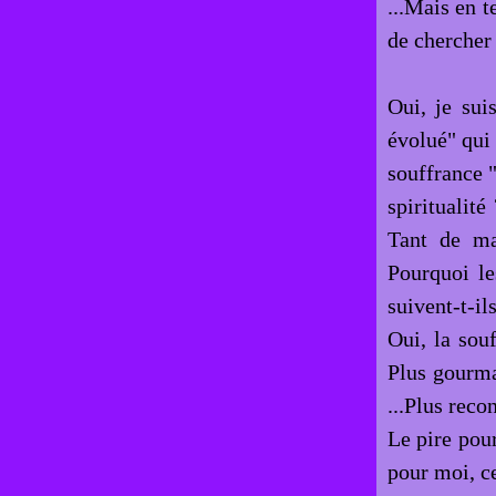
...Mais en t
de chercher 
Oui, je sui
évolué" qui 
souffrance "
spiritualit
Tant de ma
Pourquoi le
suivent-t-il
Oui, la sou
Plus gourma
...Plus reco
Le pire pour
pour moi, ce