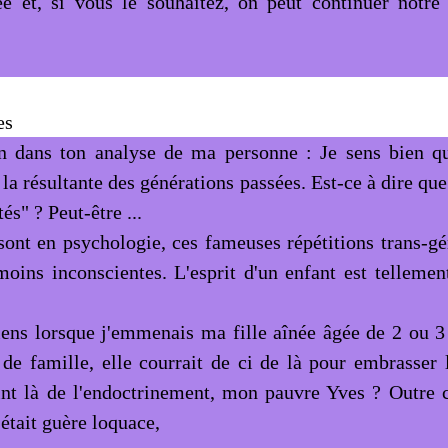
e et, si vous le souhaitez, on peut continuer notre
es
n dans ton analyse de ma personne : Je sens bien qu
 la résultante des générations passées. Est-ce à dire q
és" ? Peut-être ...
 sont en psychologie, ces fameuses répétitions trans-gé
 moins inconscientes. L'esprit d'un enfant est tellemen
ens lorsque j'emmenais ma fille aînée âgée de 2 ou 3
de famille, elle courrait de ci de là pour embrasser le
int là de l'endoctrinement, mon pauvre Yves ? Outre 
'était guère loquace,