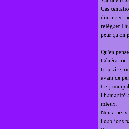
J'ai une int
Ces tentati
diminuer n
reléguer l'
peur qu'on 
Qu'en pense
Génération 
trop vite, o
avant de pen
Le principa
l'humanité a
mieux.
Nous ne so
l'oublions p