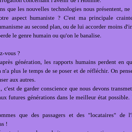
errogation concernant l'avenir de l'Homme.
ons que les nouvelles technologies nous présentent, ne 
otre aspect humaniste ?
C'est ma principale craint
humanisme au second plan, ou de lui accorder moins d'im
perde le genre humain ou qu'on le banalise.
z-vous ?
après génération, les rapports humains perdent en qu
n n'a plus le temps de se poser et de réfléchir. On pens
ser aux autres.
l, c'est de garder conscience que nous devons transmett
ux futures générations dans le meilleur état possible. 
mmes que des passagers et des "locataires" de l
as !