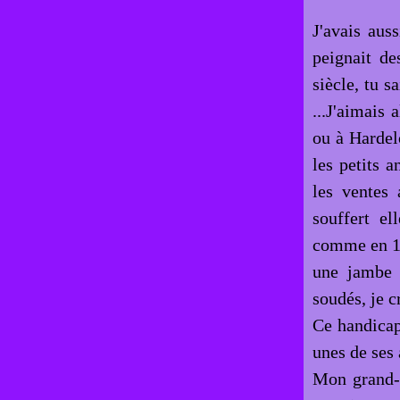
J'avais aus
peignait de
siècle, tu s
...J'aimais 
ou à Hardelo
les petits 
les ventes 
souffert el
comme en 19
une jambe r
soudés, je c
Ce handicap
unes de ses 
Mon grand-p