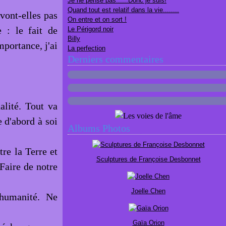
Je ne pense pas......Donc je suis!
Quand tout est relatif dans la vie........
vont-elles pas
On entre et on sort !
e : le fait de
Le Périgord noir
Billy
portance, j'ai
La perfection
Derniers commentaires
alité. Tout va
e d'abord à soi
Albums Photos
re la Terre et
Sculptures de Françoise Desbonnet
Faire de notre
Joelle Chen
'humanité. Ne
Gaïa Orion