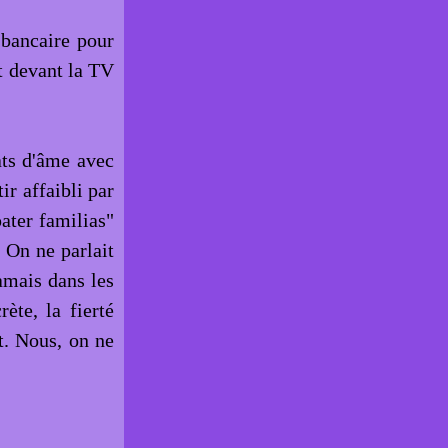
 bancaire pour
nt devant la TV
ats d'âme avec
ir affaibli par
pater familias"
 On ne parlait
jamais dans les
ète, la fierté
t. Nous, on ne