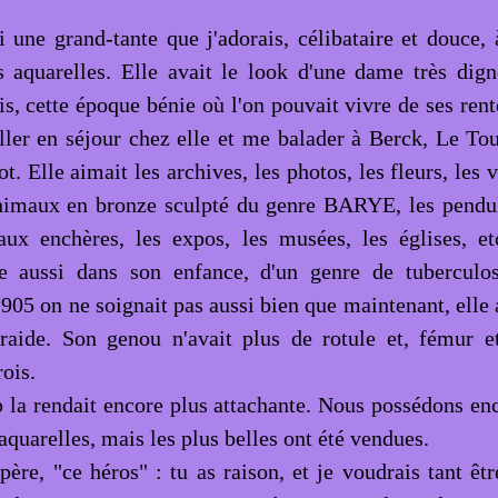
si une grand-tante que j'adorais, célibataire et douce,
s aquarelles. Elle avait le look d'une dame très di
ais, cette époque bénie où l'on pouvait vivre de ses rent
aller en séjour chez elle et me balader à Berck, Le Tou
t. Elle aimait les archives, les photos, les fleurs, les
animaux en bronze sculpté du genre BARYE, les pendule
aux enchères, les expos, les musées, les églises, etc
le aussi dans son enfance, d'un genre de tuberculos
05 on ne soignait pas aussi bien que maintenant, elle 
aide. Son genou n'avait plus de rotule et, fémur et
rois.
 la rendait encore plus attachante. Nous possédons en
aquarelles, mais les plus belles ont été vendues.
ère, "ce héros" : tu as raison, et je voudrais tant êtr