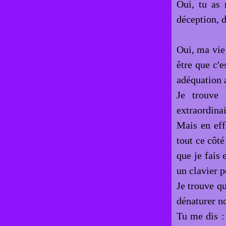
Oui, tu as 
déception, d
Oui, ma vie 
être que c'e
adéquation a
Je trouve
extraordinai
Mais en eff
tout ce côté
que je fais 
un clavier 
Je trouve qu
dénaturer n
Tu me dis :