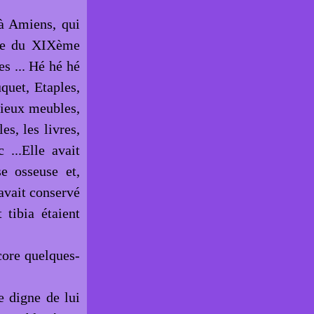
 à Amiens, qui
gne du XIXème
es ... Hé hé hé
quet, Etaples,
 vieux meubles,
s, les livres,
 ...Elle avait
e osseuse et,
avait conservé
 tibia étaient
core quelques-
e digne de lui