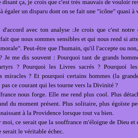
e disant ça, je crois que c'est très mauvais de vouloir r
à égaler un disparu dont on se fait une "icône" quasi à 
s d'accord avec ton analyse :Je crois que c'est notre 
fait que nous sommes sensibles et qui nous rend si atte
morale". Peut-être que l'humain, qu'il l'accepte ou non,
é ? Je me dis souvent : Pourquoi tant de grands homme
rtyrs ? Pourquoi les Livres sacrés ? Pourquoi les
s miracles ? Et pourquoi certains hommes (la grande
s pas ce courant qui les tourne vers la Divinité ?
ffrance nous forge. Elle me rend plus cool. Plus détach
nd du moment présent. Plus solitaire, plus égoïste pe
nnaissant à la Providence lorsque tout va bien.
 moi, ce serait que la souffrance m'éloigne de Dieu et 
 serait le véritable échec.