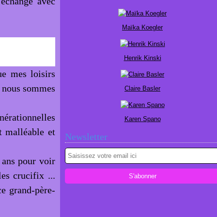
 échange avec
Maïka Koegler
Henrik Kinski
e mes loisirs
ue nous sommes
Claire Basler
nérationnelles
Karen Spano
t malléable et
Newsletter
 ans pour voir
s crucifix ...
ce grand-père-