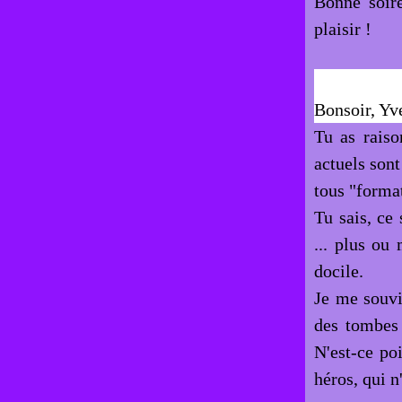
Bonne soiré
plaisir !
Bonsoir, Yv
Tu as raiso
actuels sont
tous "format
Tu sais, ce
... plus ou
docile.
Je me souvi
des tombes 
N'est-ce po
héros, qui n