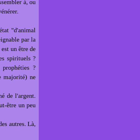
essembler à, ou
vénérer.
état "d'animal
ignable par la
 est un être de
s spirituels ?
 prophéties ?
 majorité) ne
é de l'argent.
ut-être un peu
des autres. Là,