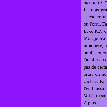
aux autres.
"
Et tu as gr
s'acheter un
ou l'ordi. Fa
Et ce PLV q
Moi, je n'a
mon père, ma
un discours 
Ou alors, c
pas de certa
bras, on ne 
cachée. Par
l'embrassait
Voilà, tu sai
A plus.