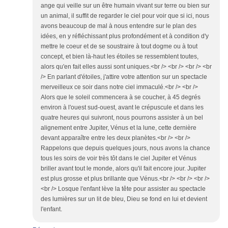
ange qui veille sur un être humain vivant sur terre ou bien sur
un animal, il suffit de regarder le ciel pour voir que si ici, nous
avons beaucoup de mal à nous entendre sur le plan des
idées, en y réfléchissant plus profondément et à condition d'y
mettre le coeur et de se soustraire à tout dogme ou à tout
concept, et bien là-haut les étoiles se ressemblent toutes,
alors qu'en fait elles aussi sont uniques.<br /> <br /> <br /> <br
/> En parlant d'étoiles, j'attire votre attention sur un spectacle
merveilleux ce soir dans notre ciel immaculé.<br /> <br />
Alors que le soleil commencera à se coucher, à 45 degrés
environ à l'ouest sud-ouest, avant le crépuscule et dans les
quatre heures qui suivront, nous pourrons assister à un bel
alignement entre Jupiter, Vénus et la lune, cette dernière
devant apparaître entre les deux planètes.<br /> <br />
Rappelons que depuis quelques jours, nous avons la chance
tous les soirs de voir très tôt dans le ciel Jupiter et Vénus
briller avant tout le monde, alors qu'il fait encore jour. Jupiter
est plus grosse et plus brillante que Vénus.<br /> <br /> <br />
<br /> Losque l'enfant lève la tête pour assister au spectacle
des lumières sur un lit de bleu, Dieu se fond en lui et devient
l'enfant.