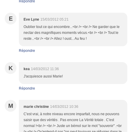
Répondre
E
Eve Lyne
15/03/2012 05:21
Oublier tout ce qui encombre...<br /> <br /> Ne garder que le
nectar des magnifiques moments vécus.<br /> <br /> Tout le
reste...<br /> <br /> Allez ! oust... Au feu !
Répondre
K
kea
14/03/2012 11:36
J'acquiesce aussi Marie!
Répondre
M
marie christine
14/03/2012 10:36
C'est vrai, à notre niveau encore imparfait, nous ne pouvons
saisir que des vérités . Pas encore La Vérité totale . C'est
normal !<br /> <br /> Juste un bémol sur le mot "souvenir" .<br
/> <br /> Qu'entend-il par "on peut toujours se réfugier dans le