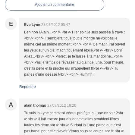
Ajouter un commentaire
E
Eve Lyne
28/03/2012 05:47
Ben non ! Alain...<br /> <br /> Hier soir, je suis passée à trave :
<br /> <br /> Il semblerait que tout le monde ne voit pas le
même ciel au même moment.<br /> <br /> Ce matin, j'ai ouvert
les yeux sur un ciel magnifiquement étoilé.<br /> <br /> Bon!
Allez...<br /> <br /> Pierrot, je te laisse à ta mandoline...<br />
<br /> Pas le temps de rêvasser au clair de lune, pour l'heure,
c'est la pelle et la pioche qui m'appellent !!!<br /> <br /> Tu
parles d'une déesse !<br /> <br /> Hummh !
Répondre
A
alain thomas
27/03/2012 18:20
Tu vois la Lyne comment Vénus protège la Lune ce soir ?<br
/> <br /> Il fait encore jour dis-donc et elles semblent fières
toutes les deux.<br /> <br /> Surtout la Lune parce que c'est
pas banal pour elle d'avoir Vénus sous sa coupe.<br /> <br />