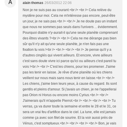
A
alain thomas
26/03/2012 22:06
Non je ne suis pas au courant.<br /> <br /> Cela relève du
mystère pour moi. Cela ne m'intéresse pas encore, peut-être
un jour, je ne sais pas.<br /> <br /> Je ne doute pas un instant
que nous ne sommes pas seuls dans l'univers ... évidemment.
Pourquoi diable n'y-aurait-il qu'une seule planète comprenant
des êtres vivants ?<br /> <br /> Cela ne me dérange pas bien
sûr qu'il n'y ait qu'une seule planète, je n'en fais pas une
fixation tu vois !<br /> <br /> <br /> <br /> Je pense qu'il y a
d'autres cinglés qui vivent ailleurs. Et encore, vivre ailleurs
c'est sans doute vivre ici parce qu'ici ou ailleurs c'est pareil tu
vois !<br /> <br /> C'est les chiens, pour les promener. J'aime
pas les tenir en laisse. Je rêve d'une planète où les chiens
veillent sur nous mais sans nous tenir en laisse.<br /> <br />
Les chiens, j'aime bien leurs yeux, à cause du regard. Ils sont
gentils et pleins d'amour. Si j'avais un chien, je ne l'appellerai
pas Orion ni Horus ou encore moins Cyrius.<br /> <br />
J'aimerais qu'il m'appelle Pierrot.<br /> <br /> <br /> <br /> Tu
verras, ça va durer toute la semaine et entre le 28 et le 31, ce
sera un vrai feu d'artifice dans le ciel. La lune, elle est jamais
comme ça avec son filet de sourire. Et la voir aussi près de
Vénus, c'est somptueux.<br /> <br /> <br /> <br /> Bon, je vais