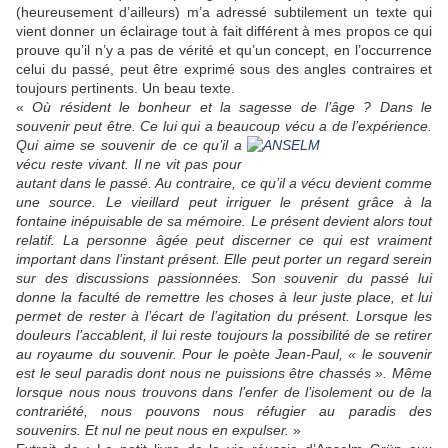
(heureusement d’ailleurs) m’a adressé subtilement un texte qui
vient donner un éclairage tout à fait différent à mes propos ce qui
prouve qu’il n’y a pas de vérité et qu’un concept, en l’occurrence
celui du passé, peut être exprimé sous des angles contraires et
toujours pertinents. Un beau texte.
«
Où résident le bonheur et la sagesse de l’âge ? Dans le
souvenir peut être. Ce lui qui a beaucoup vécu a de
l’expérience.
Qui aime se souvenir de ce qu’il a
vécu reste vivant. Il ne vit pas pour
autant dans le passé. Au contraire, ce qu’il a vécu devient comme
une source. Le vieillard peut irriguer le présent grâce à la
fontaine inépuisable de sa mémoire. Le présent devient alors tout
relatif. La personne âgée peut discerner ce qui est vraiment
important dans l’instant présent. Elle peut porter un regard serein
sur des discussions passionnées. Son souvenir du passé lui
donne la faculté de remettre les choses à leur juste place, et lui
permet de rester à l’écart de l’agitation du présent. Lorsque les
douleurs l’accablent, il lui reste toujours la possibilité de se retirer
au royaume du souvenir. Pour le poète Jean-Paul, « le souvenir
est le seul paradis dont nous ne puissions être chassés ». Même
lorsque nous nous trouvons dans l’enfer de l’isolement ou de la
contrariété, nous pouvons nous réfugier au paradis des
souvenirs. Et nul ne peut nous en expulser.
»