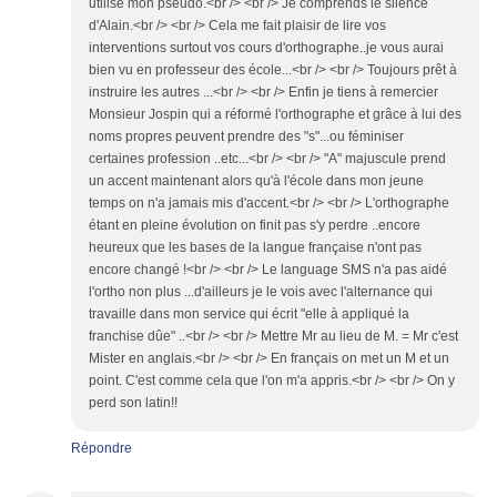
utilise mon pseudo.<br /> <br /> Je comprends le silence
d'Alain.<br /> <br /> Cela me fait plaisir de lire vos
interventions surtout vos cours d'orthographe..je vous aurai
bien vu en professeur des école...<br /> <br /> Toujours prêt à
instruire les autres ...<br /> <br /> Enfin je tiens à remercier
Monsieur Jospin qui a réformé l'orthographe et grâce à lui des
noms propres peuvent prendre des "s"...ou féminiser
certaines profession ..etc...<br /> <br /> "A" majuscule prend
un accent maintenant alors qu'à l'école dans mon jeune
temps on n'a jamais mis d'accent.<br /> <br /> L'orthographe
étant en pleine évolution on finit pas s'y perdre ..encore
heureux que les bases de la langue française n'ont pas
encore changé !<br /> <br /> Le language SMS n'a pas aidé
l'ortho non plus ...d'ailleurs je le vois avec l'alternance qui
travaille dans mon service qui écrit "elle à appliqué la
franchise dûe" ..<br /> <br /> Mettre Mr au lieu de M. = Mr c'est
Mister en anglais.<br /> <br /> En français on met un M et un
point. C'est comme cela que l'on m'a appris.<br /> <br /> On y
perd son latin!!
Répondre