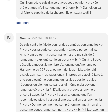
Oui, Nemrod, je suis d'accord avec votre opinion.<br /> Je
préfère aussi n'utiliser que mon prénom.<br /> Daniel, on va
lui faire le supplice de la chèvre... Et, on saura tout!!!!
Répondre
N
Nemrod
04/03/2010 18:17
Je suis contre le fait de donner des données personnelles.<br
/> <br /> Les pseudo correspondent à notre personnalité.
Ainsi Nemrod est ma personnalité mais je me suis déjà
longuement expliqué sur le sujet.<br /> <br /> Où là je trouve
désobligeant c'est le nombre d'anonyme ou Anonyme ou
Hanonyme ou ??? ou ... ou nom de fleur, mickey, donald
etc..etc ..en lisant les textes ont a l'impression d'avoir à faire à
une seule et même personne qui fait les questions et les
réponses ou bien qui se parle à lui-même.(cela devient
lamentable)<br /> <br /> D'ailleurs la preuve anonyme a
encore frappé.<br /> <br /> Il y a un anonyme que l'on
reconnait toutefois il y a aussi une usurpation d'anonyme.<br
/> <br /> Donner son nom ou son prénom ne rime à rien si la
personne peut changer son nom ...<br /> .<br /> Il faut avoir un