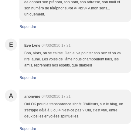
de donner son prénom, son nom, son adresse, son mail et
son numéro de téléphone.<br /> <br /> A mon sens...
uniquement.
Répondre
E
Eve Lyne
04/03/2010 17:31
Bon, alors, on se calme. Daniel va pointer son nez et on va
rire jaune. Les voies de l'âme nous chamboulent tous, les
amis, reprenons nos esprits, que diable!!!
Répondre
A
anonyme
04/03/2010 17:21
Oui OK pour la transparence.<br /> D'ailleurs, sur le blog, on
s'étrippe déjà à 3 ou 4 n'est-ce pas ? Oui, c'est vrai, entre
deux belles envolées spirituelles.
Répondre