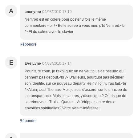
A
anonyme
04/03/2010 17:19
Nemrod est en colère pour poster 3 fois le même
commentaire.<br /> Belle soirée à vous mon p'tit Nemrod.<br
/> Et du calme avec le clavier.
Répondre
E
Eve Lyne
04/03/2010 17:14
Pour faire court, je t'explique: on ne veut plus de pseudo qui
tiennent pas debout.<br /> D'ailleurs, pourquoi pas décliner
son identité, sur ce nouveau départ? Hein? Toi, tu l'as fait.<br
/> Alain, c'est Thomas. Moi, je suis d'accord, sur le principe de
la transparence. Mais, les autres, y'disent quoi? On risque de
se retrouver ... Trois ...Quatre ... As'étripper, entre deux
envolées spirituelles? Votre avis m'intéresse!
Répondre