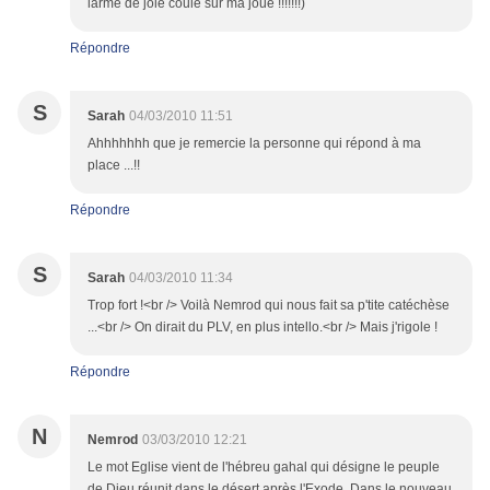
larme de joie coule sur ma joue !!!!!!!)
Répondre
S
Sarah
04/03/2010 11:51
Ahhhhhhh que je remercie la personne qui répond à ma
place ...!!
Répondre
S
Sarah
04/03/2010 11:34
Trop fort !<br /> Voilà Nemrod qui nous fait sa p'tite catéchèse
...<br /> On dirait du PLV, en plus intello.<br /> Mais j'rigole !
Répondre
N
Nemrod
03/03/2010 12:21
Le mot Eglise vient de l'hébreu gahal qui désigne le peuple
de Dieu réunit dans le désert après l'Exode. Dans le nouveau