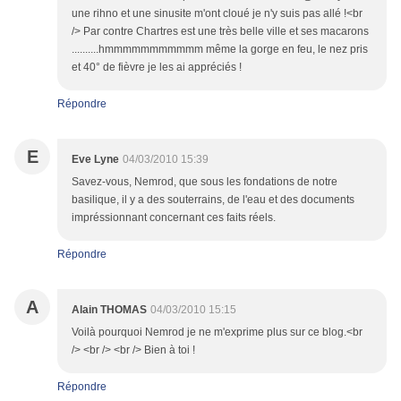
une rihno et une sinusite m'ont cloué je n'y suis pas allé !<br
/> Par contre Chartres est une très belle ville et ses macarons
..........hmmmmmmmmmmm même la gorge en feu, le nez pris
et 40° de fièvre je les ai appréciés !
Répondre
E
Eve Lyne
04/03/2010 15:39
Savez-vous, Nemrod, que sous les fondations de notre
basilique, il y a des souterrains, de l'eau et des documents
impréssionnant concernant ces faits réels.
Répondre
A
Alain THOMAS
04/03/2010 15:15
Voilà pourquoi Nemrod je ne m'exprime plus sur ce blog.<br
/> <br /> <br /> Bien à toi !
Répondre