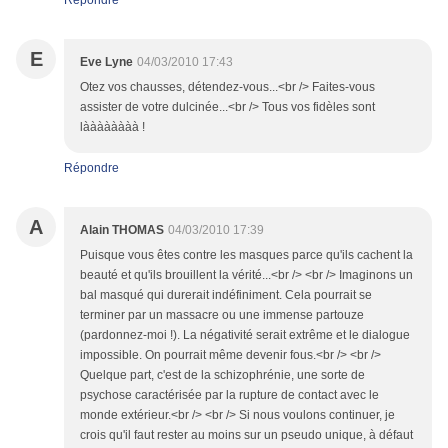
E
Eve Lyne
04/03/2010 17:43
Otez vos chausses, détendez-vous...<br /> Faites-vous
assister de votre dulcinée...<br /> Tous vos fidèles sont
làààààààà !
Répondre
A
Alain THOMAS
04/03/2010 17:39
Puisque vous êtes contre les masques parce qu'ils cachent la
beauté et qu'ils brouillent la vérité...<br /> <br /> Imaginons un
bal masqué qui durerait indéfiniment. Cela pourrait se
terminer par un massacre ou une immense partouze
(pardonnez-moi !). La négativité serait extrême et le dialogue
impossible. On pourrait même devenir fous.<br /> <br />
Quelque part, c'est de la schizophrénie, une sorte de
psychose caractérisée par la rupture de contact avec le
monde extérieur.<br /> <br /> Si nous voulons continuer, je
crois qu'il faut rester au moins sur un pseudo unique, à défaut