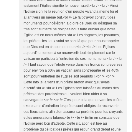
testament l'Eglise signifie le nouvel Israël.<br /> <br /> Ainsi
l'Eglise signifie la réunion d'un peuple vivant la même foi et
allant vers un même but.<br /> Le fait d'avoir construit des
monuments pour célébrer la gloire de Dieu ou désigner sa
"maison" sur terre ne doit pas nous faire oublier que notre
Eglise est en nous-mêmes.<br /> Les dogmes, les psaumes,
les prières, les lieux saint ne sont là que pour nous rappeler
que Dieu est en chacun de nous.<br /> <br /> Les Eglises
aujourd'hui tentent à se reconvertir tout simplement car le
vatican ne participa à l'entretien de ses momuments.<br /> <br
/> Il faut savoir que l'obole versé dans les troncs sont reversés
pour environ à 60% au vatican sans contrepartie et les 40%
sont pour l'entretien de l'Eglise soit peanuts !.<br /> <br />
Cette info je la tiens d'un prêtre breton avec qui j'avais
discuté.<br /> <br /> Les Eglises sont laissées au mains des
prêtes et des paroissiens qui veulent bien aider à sa
sauvegarde.<br /> <br /> C'est pour cela que devant les coûts
exorbitants d'entretien les prêtes sont obligés de reconvertir
ces lieux saints afin d'en assurer sa pérénité pour les croyants
et les générations futures.<br /> <br /> Enfin on constate que
l'Eglise perd bcp d'adepte. Cette situation est liée au
problème du célibat des prêtes qui est un grand débat et une