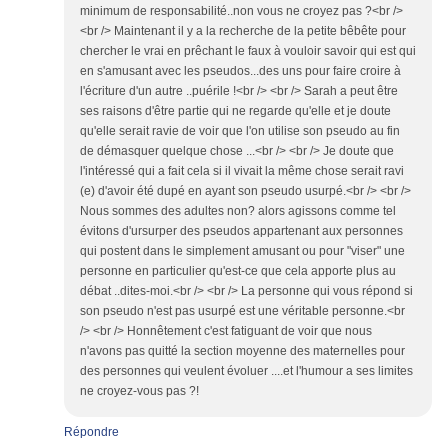
minimum de responsabilité..non vous ne croyez pas ?<br />
<br /> Maintenant il y a la recherche de la petite bêbête pour
chercher le vrai en prêchant le faux à vouloir savoir qui est qui
en s'amusant avec les pseudos...des uns pour faire croire à
l'écriture d'un autre ..puérile !<br /> <br /> Sarah a peut être
ses raisons d'être partie qui ne regarde qu'elle et je doute
qu'elle serait ravie de voir que l'on utilise son pseudo au fin
de démasquer quelque chose ...<br /> <br /> Je doute que
l'intéressé qui a fait cela si il vivait la même chose serait ravi
(e) d'avoir été dupé en ayant son pseudo usurpé.<br /> <br />
Nous sommes des adultes non? alors agissons comme tel
évitons d'ursurper des pseudos appartenant aux personnes
qui postent dans le simplement amusant ou pour "viser" une
personne en particulier qu'est-ce que cela apporte plus au
débat ..dites-moi.<br /> <br /> La personne qui vous répond si
son pseudo n'est pas usurpé est une véritable personne.<br
/> <br /> Honnêtement c'est fatiguant de voir que nous
n'avons pas quitté la section moyenne des maternelles pour
des personnes qui veulent évoluer ....et l'humour a ses limites
ne croyez-vous pas ?!
Répondre