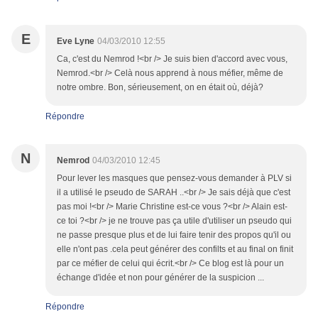
E
Eve Lyne
04/03/2010 12:55
Ca, c'est du Nemrod !<br /> Je suis bien d'accord avec vous,
Nemrod.<br /> Celà nous apprend à nous méfier, même de
notre ombre. Bon, sérieusement, on en était où, déjà?
Répondre
N
Nemrod
04/03/2010 12:45
Pour lever les masques que pensez-vous demander à PLV si
il a utilisé le pseudo de SARAH ..<br /> Je sais déjà que c'est
pas moi !<br /> Marie Christine est-ce vous ?<br /> Alain est-
ce toi ?<br /> je ne trouve pas ça utile d'utiliser un pseudo qui
ne passe presque plus et de lui faire tenir des propos qu'il ou
elle n'ont pas .cela peut générer des confilts et au final on finit
par ce méfier de celui qui écrit.<br /> Ce blog est là pour un
échange d'idée et non pour générer de la suspicion ...
Répondre