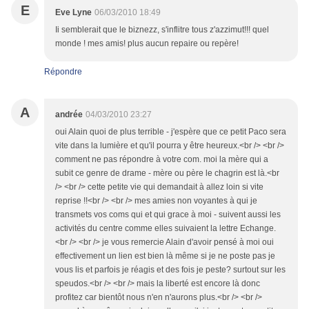
E
Eve Lyne
06/03/2010 18:49
Ii semblerait que le biznezz, s'inflitre tous z'azzimut!!! quel
monde ! mes amis! plus aucun repaire ou repère!
Répondre
A
andrée
04/03/2010 23:27
oui Alain quoi de plus terrible - j'espère que ce petit Paco sera
vite dans la lumière et qu'il pourra y être heureux.<br /> <br />
comment ne pas répondre à votre com. moi la mère qui a
subit ce genre de drame - mère ou père le chagrin est là.<br
/> <br /> cette petite vie qui demandait à allez loin si vite
reprise !!<br /> <br /> mes amies non voyantes à qui je
transmets vos coms qui et qui grace à moi - suivent aussi les
activités du centre comme elles suivaient la lettre Echange.
<br /> <br /> je vous remercie Alain d'avoir pensé à moi oui
effectivement un lien est bien là même si je ne poste pas je
vous lis et parfois je réagis et des fois je peste? surtout sur les
speudos.<br /> <br /> mais la liberté est encore là donc
profitez car bientôt nous n'en n'aurons plus.<br /> <br />