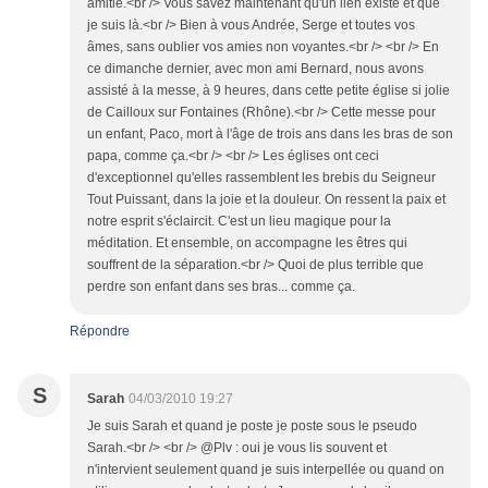
amitié.<br /> Vous savez maintenant qu'un lien existe et que
je suis là.<br /> Bien à vous Andrée, Serge et toutes vos
âmes, sans oublier vos amies non voyantes.<br /> <br /> En
ce dimanche dernier, avec mon ami Bernard, nous avons
assisté à la messe, à 9 heures, dans cette petite église si jolie
de Cailloux sur Fontaines (Rhône).<br /> Cette messe pour
un enfant, Paco, mort à l'âge de trois ans dans les bras de son
papa, comme ça.<br /> <br /> Les églises ont ceci
d'exceptionnel qu'elles rassemblent les brebis du Seigneur
Tout Puissant, dans la joie et la douleur. On ressent la paix et
notre esprit s'éclaircit. C'est un lieu magique pour la
méditation. Et ensemble, on accompagne les êtres qui
souffrent de la séparation.<br /> Quoi de plus terrible que
perdre son enfant dans ses bras... comme ça.
Répondre
S
Sarah
04/03/2010 19:27
Je suis Sarah et quand je poste je poste sous le pseudo
Sarah.<br /> <br /> @Plv : oui je vous lis souvent et
n'intervient seulement quand je suis interpellée ou quand on