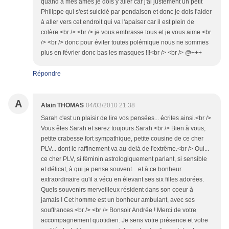
quand à mes âmes je dois y aller car j'ai justement un petit
Philippe qui s'est suicidé par pendaison et donc je dois l'aider
à aller vers cet endroit qui va l'apaiser car il est plein de
colère.<br /> <br /> je vous embrasse tous et je vous aime <br
/> <br /> donc pour éviter toutes polémique nous ne sommes
plus en février donc bas les masques !!!<br /> <br /> @+++
Répondre
A
Alain THOMAS
04/03/2010 21:38
Sarah c'est un plaisir de lire vos pensées... écrites ainsi.<br />
Vous êtes Sarah et serez toujours Sarah.<br /> Bien à vous,
petite crabesse fort sympathique, petite cousine de ce cher
PLV... dont le raffinement va au-delà de l'extrême.<br /> Oui...
ce cher PLV, si féminin astrologiquement parlant, si sensible
et délicat, à qui je pense souvent... et à ce bonheur
extraordinaire qu'il a vécu en élevant ses six filles adorées.
Quels souvenirs merveilleux résident dans son coeur à
jamais ! Cet homme est un bonheur ambulant, avec ses
souffrances.<br /> <br /> Bonsoir Andrée ! Merci de votre
accompagnement quotidien. Je sens votre présence et votre