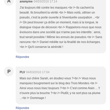
A
anonyme
04/03/2010 17:14
J'ai toujours été contre les masques.<br /> Ils cachent la
beauté. Ils brouillent la vérité.<br /> Mais voilà, utiliser un
pseudo, c'est la porte ouverte à l'éventuelle usurpation ...<br
/> On peut trouver ça drôle un moment, mais à la longue, le
dialogue risque de décevoir.<br /> Rappelons-nous que nous
évoluons dans une société qui n'aime pas les interdits : ainsi,
tout serait possible ! Même les ennuis de pseudos.<br /> Sans
rancune.<br /> Daniel médite sur la finalité de nos échanges.
<br /> Qu'il conserve la sérénité !
Répondre
P
PLV
04/03/2010 17:04
Mais oui chère Sarah, en doutiez-vous ?<br /> Vous nous
manquiez bougrement sur le blog des Trois Mondes.<br />
Ainsi vous nous lisez toujours ?<br /> C'est comme Alain ... Y
n'ouvre plus la bouche ?<br /> Plutôt, y ne sort plus sa plume
...<br /> Dommage !
Répondre