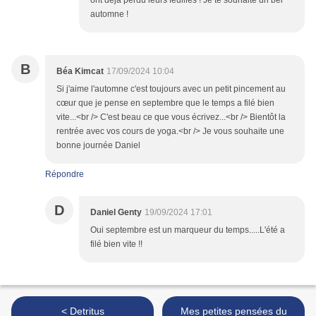
ont déjà perdu leurs feuilles ! Je te souhaite un bel
automne !
B
Béa Kimcat
17/09/2024 10:04
Si j'aime l'automne c'est toujours avec un petit pincement au
cœur que je pense en septembre que le temps a filé bien
vite...<br /> C'est beau ce que vous écrivez...<br /> Bientôt la
rentrée avec vos cours de yoga.<br /> Je vous souhaite une
bonne journée Daniel
Répondre
D
Daniel Genty
19/09/2024 17:01
Oui septembre est un marqueur du temps.....L'été a
filé bien vite !!
< Detritus
Mes petites pensées du